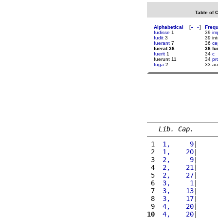
Table of 
Alphabetical
[
«
»
]
Freq
fudisse
1
39
im
fudit
3
39 int
fuerant
7
36
ce
fuerat 36
36 fu
fuerit
1
34
c
fuerunt 11
34
pr
fuga
2
33 a
Lib. Cap.
 1 
 1,     9
|     
 2 
 1,    20
|     
 3 
 2,     9
|     
 4 
 2,    21
|     
 5 
 2,    27
|     
 6 
 3,     1
|     
 7 
 3,    13
|     
 8 
 3,    17
|     
 9 
 4,    20
|     
10
 4,    20
|     