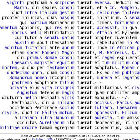
   
viginti
 postquam a 
Scipione
fuerat
eversa
. Deducti eo
      
Mario
, qui sexies 
consul
fuerat
, et a 
Cn
. 
Pompeio
,
     quod 
intra
Italiam
gestum
fuerat
, 
reliquiae
tollere
 propter iniurias, quas 
passus
fuerat
, inlaturum. A 
sena
        qui 
partium
 Marianarum 
fuerat
, timens 
fortunam
 c
amentum
 Appionis, qui 
rex
 eius 
fuerat
, 
accessit
, 
in
 qua 
     
socius
belli
 Mithridatici 
fuerat
. 
Attalo
 et Pylaeme
      cui tutor a 
senatu
datus
fuerat
 propter iuvenilem 
      
auxilium
 apud Thessaliam 
fuerat
, rebellantem 
in
Po
  
equitum
dictatori
 ante 
annum
fuerat
. Inde 
in
Africam
p
     etiam 
socer
Pompeii
Magni
fuerat
), 
M
. 
Petreius
, 
Q
. 
       qui 
primus
Romae
consul
fuerat
 et 
reges
 expulerat
     
Caesaris
magister
equitum
fuerat
 et 
tum
militum
cop
 
mortem
, a quo per 
testamentum
fuerat
 adoptatus, 
Romam
 c
   
duodecimo
anno
, quam 
consul
fuerat
. Ex eo 
rem
publica
    
Romanorum
nomen
 incognitum 
fuerat
, 
munera
 et 
legatos
     
postremo
 adoptione 
filius
fuerat
.~ ~

    
privata
 eius 
vita
insignis
fuerat
 militaribus et 
civ
       
Augustum
 defensum 
magis
fuerat
 diuturno 
bello
 Decibali 
viris
fuerat
 exhausta.~ ~
7
.

     Pertinacis, qui a 
Iuliano
fuerat
occisus
. 
Parcus
ad
    occidendo Pertinace 
socius
fuerat
Iuliano
, 
Caesarem
 
 
civile
, quod 
in
Gallia
motum
, 
fuerat
oppressit
. 
Filium
 
      a 
Traiano
ultra
Danubium
fuerat
adiecta
, 
tum
 amiss
       occultas 
Aurelianum
 ita 
fuerat
 deprecatus, ut int
militiae
ordine
 famam egregiam 
fuerat
Best viewed with any browser at 800x600 or 768x1024 on Tablet PC
ome rights reserved by
EuloTech SRL
- 1996-2009. Content in this page is licensed under a
Crea