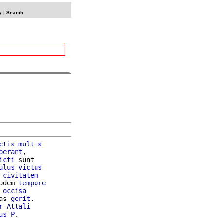
y
|
Search
ctis
multis
perant
,

icti
 sunt

ulus
victus
 
civitatem
odem 
tempore
 
occisa
as 
gerit
.

r
Attali
us
P
.
