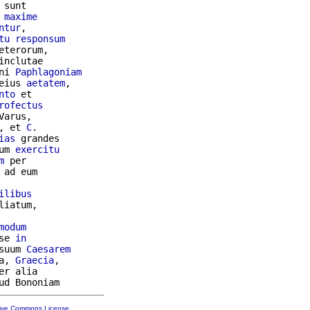
 sunt

 
maxime
ntur
,

tu
responsum
eterorum,

inclutae

ni 
Paphlagoniam
eius 
aetatem
,

nto
rofectus
Varus,

, et 
C
.

ias
 grandes

um 
exercitu
m
 per

 ad eum

ilibus
modum
se 
in
suum 
Caesarem
a, 
Graecia
,

er alia

tive Commons License