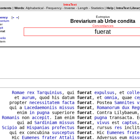
IntraText
Contents
|
Words
:
Alphabetical
-
Frequency
-
Inverse
-
Length
-
Statistics
|
Help
|
IntraText Librar
Eutropius
uency
[
«
»
]
Breviarium ab Urbe condita
perium
er
Concordances
pit
fuerat
erat
oelio
utem
     
Romae
rex
Tarquinius
, qui 
fuerat
expulsus
, et 
colle
      et 
aurum
, quod his datum 
fuerat
, et 
omnia
, quae 
ce
    propter 
necessitatem
facta
fuerat
. Postea 
Samnites
v
    qui a 
Lacedaemoniis
missus
fuerat
, 
Romanorum
dux
Reg
       enim 
in
pugna
 superiore 
fuerat
. Contra Lilybaeum,
 
Romanis
 non 
accepit
. Iam enim 
fuerat
pugna
 transacta. E
       qui ad 
Sardiniam
missus
fuerat
, 
vivus
 est 
captus
,
 
Scipio
 ad 
Hispanias
profectus
fuerat
, rursus 
res
 inclit
    qui ex concubina 
susceptus
fuerat
. Hic 
Eumenes
frate
     Hic 
Eumenes
frater
Attali
fuerat
. Adversus eum 
miss