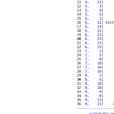
11 
 4,    21
|     
12 
 5,     3
|     
13 
 5,     4
|     
14 
 5,     5
|     
15 
 6,     1
|     
16 
 6,    11
| 
test
17 
 6,    14
|     
18 
 6,    21
|     
19 
 6,    22
|     
20
 6,    23
|     
21 
 6,    23
|     
22 
 6,    25
|     
23 
 7,     2
|     
24 
 7,     2
|     
25 
 7,     8
|     
26 
 7,    10
|     
27 
 7,    10
|     
28 
 7,    16
|     
29 
 8,     2
|     
30
 8,     6
|     
31 
 8,    18
|     
32 
 8,    18
|     
33 
 9,     4
|     
34 
 9,     8
|     
35 
 9,    13
|     
36 
 9,    21
|     
IntraText®
(VA2) - S