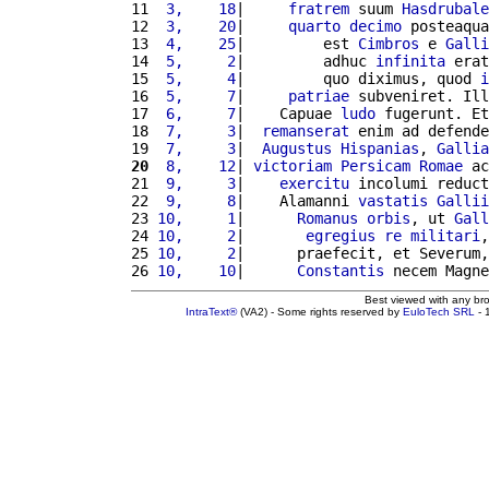
11 
 3,    18
|     
fratrem
 suum 
Hasdrubale
12 
 3,    20
|     
quarto
decimo
 posteaqua
13 
 4,    25
|         est 
Cimbros
 e 
Galli
14 
 5,     2
|         adhuc 
infinita
 erat
15 
 5,     4
|         quo diximus, quod 
i
16 
 5,     7
|     
patriae
 subveniret. Ill
17 
 6,     7
|    Capuae 
ludo
 fugerunt. Et
18 
 7,     3
|  
remanserat
 enim ad defende
19 
 7,     3
|  
Augustus
Hispanias
, 
Gallia
20
 8,    12
| 
victoriam
Persicam
Romae
 ac
21 
 9,     3
|    
exercitu
 incolumi reduct
22 
 9,     8
|    Alamanni 
vastatis
Gallii
23 
10,     1
|      
Romanus
orbis
, ut 
Gall
24 
10,     2
|       
egregius
re
militari
,
25 
10,     2
|      praefecit, et Severum,
26 
10,    10
|      
Constantis
 necem Magne
Best viewed with any br
IntraText®
(VA2) - Some rights reserved by
EuloTech SRL
- 