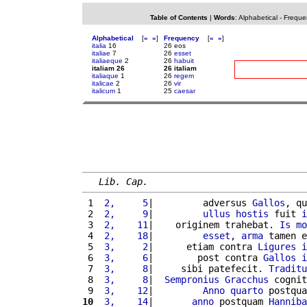
Table of Contents
|
Words
:
Alphabetical
-
Freque
Alphabetical
[
«
»
]
Frequency
[
«
»
]
italia
16
26 eos
italiae
7
26
esset
italiaeque
2
26
habuit
italiam 26
26 italiam
italiaque
1
26
regem
italicae
2
26
vir
italicum
1
25
caesar
Lib. Cap.
 1 
 2,     5
|         adversus 
Gallos
, qu
 2 
 2,     9
|         
ullus
hostis
 fuit 
i
 3 
 2,    11
|    originem trahebat. 
Is
mo
 4 
 2,    18
|         
esset
, 
arma
 tamen e
 5 
 3,     2
|      etiam contra 
Ligures
i
 6 
 3,     6
|        post contra 
Gallos
i
 7 
 3,     8
|     sibi patefecit. 
Traditu
 8 
 3,     8
|  
Sempronius
Gracchus
 cognit
 9 
 3,    12
|         
Anno
quarto
 postqua
10
 3,    14
|       
anno
 postquam 
Hanniba