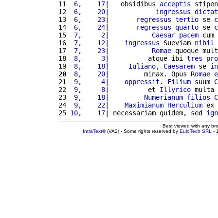
11 
 6,    17
|   obsidibus 
acceptis
 stipen
12 
 6,    20
|            
ingressus
dictat
13 
 6,    23
|       
regressus
tertio
 se 
c
14 
 6,    24
|       
regressus
quarto
 se 
c
15 
 7,     2
|           
Caesar
pacem
 cum 
16 
 7,    12
|    
ingressus
 Sueviam 
nihil
17 
 7,    23
|           
Romae
 quoque mult
18 
 8,     3
|          atque ibi 
tres
pro
19 
 8,    18
|     
Iuliano
, 
Caesarem
 se 
in
20
 8,    20
|         minax. Opus 
Romae
e
21 
 9,     4
|    
oppressit
. 
Filium
 suum 
C
22 
 9,     8
|          et 
Illyrico
 multa 
23 
 9,    18
|         
Numerianum
filios
C
24 
 9,    22
|    
Maximianum
Herculium
 ex 
25 
10,    17
| necessariam quidem, sed 
ign
Best viewed with any br
IntraText®
(VA2) - Some rights reserved by
EuloTech SRL
- 