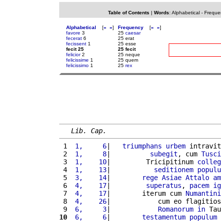
Table of Contents
|
Words
:
Alphabetical
-
Freque
Alphabetical
[
«
»
]
Frequency
[
«
»
]
favore
3
25
caesar
fecerat
6
25 erat
fecissent
1
25 esse
fecit 25
25 fecit
felicior
2
25 neque
felicissime
1
25 quem
felicissimo
1
25
rex
Lib. Cap.
 1 
 1,     6
|   
triumphans
urbem
 intravit
 2 
 1,     8
|          
subegit
, cum 
Tusci
 3 
 1,    10
|         Tricipitinum 
colleg
 4 
 1,    13
|           
seditionem
populu
 5 
 3,    14
|        
rege
Asiae
Attalo
am
 6 
 4,    17
|         
superatus
, 
pacem
ig
 7 
 4,    17
|        iterum cum 
Numantini
 8 
 4,    26
|            cum eo flagitios
 9 
 6,     3
|            
Romanorum
in
 Tau
10
 6,     6
|        
testamentum
populum