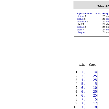
Table of 
Alphabetical
[
«
»
]
Freq
dictum
1
25 q
dictus
6
25
re
dicuntur
1
25
ur
die 24
24 di
diebus
5
24 hi
diem
4
24
mi
dieque
1
24 mu
Lib. Cap.
 1 
 2,    14
|     
 2 
 2,    25
|     
 3 
 4,    25
|     
 4 
 5,     5
|     
 5 
 6,    10
|     
 6 
 6,    20
|     
 7 
 6,    25
|     
 8 
 7,     5
|     
 9 
 7,    17
|     
10
 7,    18
|     