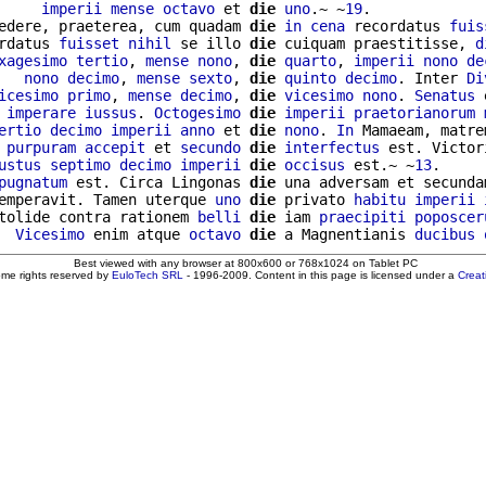
     
imperii
mense
octavo
 et 
die
uno
.~ ~
19
.

edere, praeterea, cum quadam 
die
in
cena
 recordatus 
fuis
rdatus 
fuisset
nihil
 se illo 
die
 cuiquam praestitisse, 
d
xagesimo
tertio
, 
mense
nono
, 
die
quarto
, 
imperii
nono
de
   
nono
decimo
, 
mense
sexto
, 
die
quinto
decimo
. Inter 
Di
icesimo
primo
, 
mense
decimo
, 
die
vicesimo
nono
. 
Senatus
 
 
imperare
iussus
. 
Octogesimo
die
imperii
praetorianorum
ertio
decimo
imperii
anno
 et 
die
nono
. 
In
 Mamaeam, matrem
 
purpuram
accepit
 et 
secundo
die
interfectus
ustus
septimo
decimo
imperii
die
occisus
 est.~ ~
13
.

pugnatum
 est. Circa Lingonas 
die
 una adversam et secundam
emperavit. Tamen uterque 
uno
die
 privato 
habitu
imperii
tolide contra rationem 
belli
die
 iam 
praecipiti
poposcer
  
Vicesimo
 enim atque 
octavo
die
 a Magnentianis 
ducibus
Best viewed with any browser at 800x600 or 768x1024 on Tablet PC
ome rights reserved by
EuloTech SRL
- 1996-2009. Content in this page is licensed under a
Crea