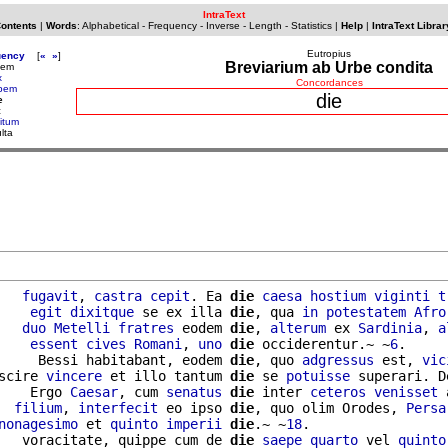
IntraText
Contents
|
Words
:
Alphabetical
-
Frequency
-
Inverse
-
Length
-
Statistics
|
Help
|
IntraText Librar
Eutropius
uency
[
«
»
]
Breviarium ab Urbe condita
uem
x
Concordances
bem
die
e
c
litum
lta
   
fugavit
, 
castra
cepit
. Ea 
die
caesa
hostium
viginti
t
    
egit
dixitque
 se ex illa 
die
, qua 
in
potestatem
Afro
   
duo
Metelli
fratres
 eodem 
die
, 
alterum
 ex 
Sardinia
, 
a
    
essent
cives
Romani
, 
uno
die
 occiderentur.~ ~
6
.

     Bessi habitabant, eodem 
die
, quo 
adgressus
 est, 
vic
scire 
vincere
 et illo tantum 
die
 se 
potuisse
 superari. D
    Ergo 
Caesar
, cum 
senatus
die
 inter 
ceteros
venisset
 
  
filium
, 
interfecit
 eo ipso 
die
, quo olim Orodes, 
Persa
nonagesimo
 et 
quinto
imperii
die
.~ ~
18
   voracitate, quippe cum de 
die
saepe
quarto
 vel 
quinto