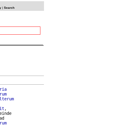
y
|
Search
ria
rum
lterum
it
,

einde

ad

rum