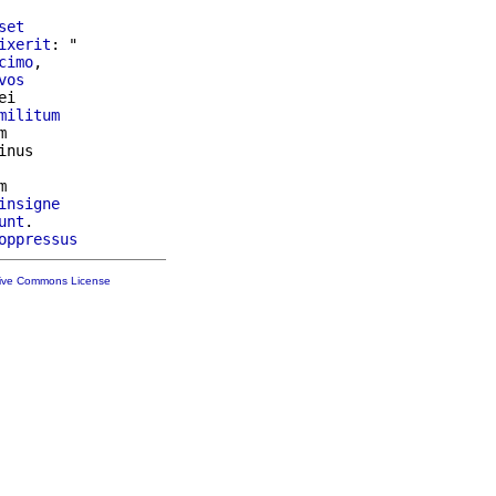
set
ixerit
: "

cimo
,

vos
ei

militum




insigne
unt
.

oppressus
tive Commons License