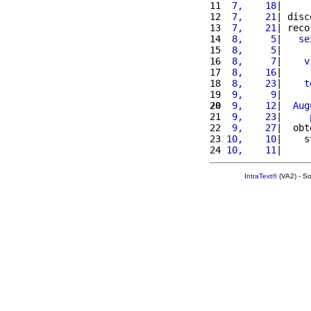
11 
 7,    18
|     
12 
 7,    21
| disc
13 
 7,    21
| reco
14 
 8,     5
|   
se
15 
 8,     5
|     
16 
 8,     7
|    
v
17 
 8,    16
|     
18 
 8,    23
|    
t
19 
 9,     9
|     
20
 9,    12
|  
Aug
21 
 9,    23
|     
22 
 9,    27
|  obt
23 
10,    10
|    s
24 
10,    11
|     
IntraText®
(VA2) - S