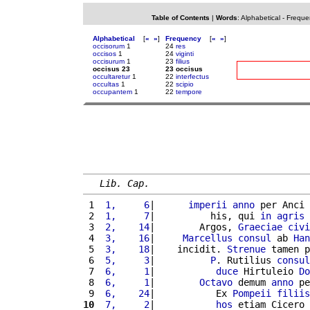
Table of Contents
|
Words
:
Alphabetical
-
Freque
Alphabetical
[
«
»
]
Frequency
[
«
»
]
occisorum
1
24
res
occisos
1
24
viginti
occisurum
1
23
filius
occisus 23
23 occisus
occultaretur
1
22
interfectus
occultas
1
22
scipio
occupantem
1
22
tempore
Lib. Cap.
 1 
 1,     6
|      
imperii
anno
 per Anci 
 2 
 1,     7
|          his, qui 
in
agris
 
 3 
 2,    14
|        Argos, 
Graeciae
civi
 4 
 3,    16
|     
Marcellus
consul
 ab 
Han
 5 
 3,    18
|    incidit. 
Strenue
 tamen p
 6 
 5,     3
|          
P
. Rutilius 
consul
 7 
 6,     1
|           
duce
 Hirtuleio 
Do
 8 
 6,     1
|        
Octavo
 demum 
anno
 pe
 9 
 6,    24
|           Ex 
Pompeii
filiis
10
 7,     2
|           
hos
 etiam Cicero 