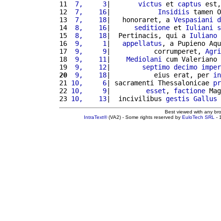
11 
 7,     3
|       
victus
 et 
captus
 est,
12 
 7,    16
|            
Insidiis
 tamen O
13 
 7,    18
|   honoraret, a 
Vespasiani
d
14 
 8,    16
|      
seditione
 et 
Iuliani
s
15 
 8,    18
|  Pertinacis, qui a 
Iuliano
16 
 9,     1
|   
appellatus
, a Pupieno Aq
17 
 9,     9
|           corrumperet, 
Agri
18 
 9,    11
|    
Mediolani
 cum Valeriano 
19 
 9,    12
|        
septimo
decimo
imper
20
 9,    18
|           eius erat, per 
in
21 
10,     6
| sacramenti Thessalonicae 
pr
22 
10,     9
|         
esset
, 
factione
 Mag
23 
10,    13
|  incivilibus 
gestis
Gallus
Best viewed with any br
IntraText®
(VA2) - Some rights reserved by
EuloTech SRL
- 