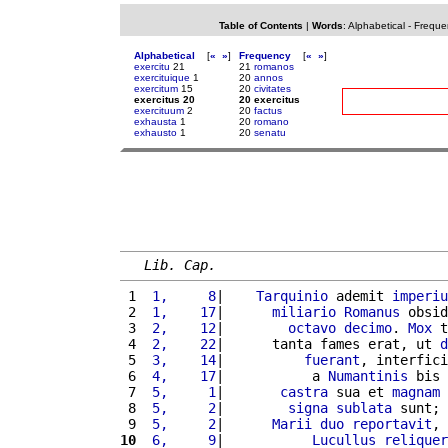
Table of Contents
|
Words
:
Alphabetical
-
Freque
Alphabetical
[
«
»
]
Frequency
[
«
»
]
exercitu
21
21
romanos
exercituique
1
20
annos
exercitum
15
20
civitates
exercitus 20
20 exercitus
exercituum
2
20
factus
exhausta
1
20
romano
exhausto
1
20
senatu
Lib. Cap.
 1 
 1,     8
|    
Tarquinio
 ademit 
imperiu
 2 
 1,    17
|      
miliario
Romanus
 obsid
 3 
 2,    12
|        
octavo
decimo
. 
Mox
 t
 4 
 2,    22
|      tanta fames erat, ut 
d
 5 
 3,    14
|          
fuerant
, interfici
 6 
 4,    17
|           a 
Numantinis
 bis 
 7 
 5,     1
|       
castra
 sua et 
magnam
 8 
 5,     2
|        
signa
sublata
 sunt; 
 9 
 5,     2
|      
Marii
duo
reportavit
, 
10
 6,     9
|           
Lucullus
reliquer