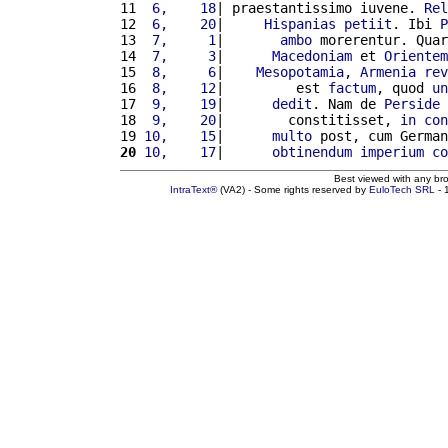
11 
 6,    18
| praestantissimo iuvene. 
Rel
12 
 6,    20
|     
Hispanias
petiit
. Ibi 
P
13 
 7,     1
|       
ambo
 morerentur. Quar
14 
 7,     3
|      
Macedoniam
 et 
Orientem
15 
 8,     6
|    
Mesopotamia
, 
Armenia
rev
16 
 8,    12
|         est 
factum
, quod 
un
17 
 9,    19
|      
dedit
. Nam de 
Perside
18 
 9,    20
|        constitisset, 
in
con
19 
10,    15
|      
multo
 post, cum German
20
10,    17
|      
obtinendum
imperium
co
Best viewed with any br
IntraText®
(VA2) - Some rights reserved by
EuloTech SRL
- 