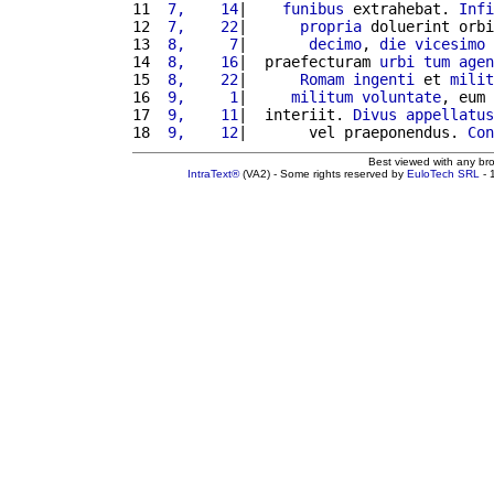
11 
 7,    14
|    
funibus
 extrahebat. 
Infi
12 
 7,    22
|      
propria
 doluerint orbi
13 
 8,     7
|       
decimo
, 
die
vicesimo
14 
 8,    16
|  praefecturam 
urbi
tum
agen
15 
 8,    22
|      
Romam
ingenti
 et 
milit
16 
 9,     1
|     
militum
voluntate
, eum 
17 
 9,    11
|  interiit. 
Divus
appellatus
18 
 9,    12
|       vel praeponendus. 
Con
Best viewed with any br
IntraText®
(VA2) - Some rights reserved by
EuloTech SRL
- 