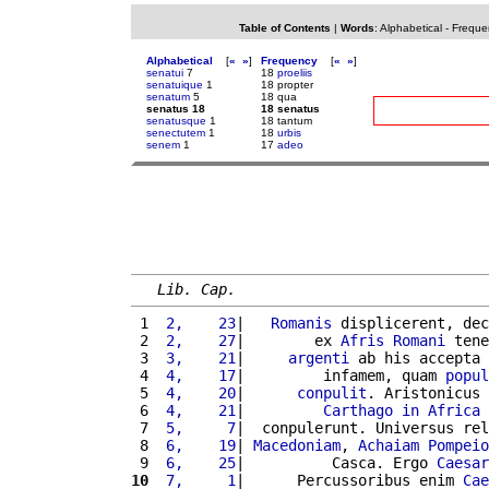
Table of Contents
|
Words
:
Alphabetical
-
Freque
Alphabetical
[
«
»
]
Frequency
[
«
»
]
senatui
7
18
proeliis
senatuique
1
18 propter
senatum
5
18 qua
senatus 18
18 senatus
senatusque
1
18 tantum
senectutem
1
18
urbis
senem
1
17
adeo
Lib. Cap.
 1 
 2,    23
|   
Romanis
 displicerent, dec
 2 
 2,    27
|        ex 
Afris
Romani
 tene
 3 
 3,    21
|     
argenti
 ab his accepta 
 4 
 4,    17
|         infamem, quam 
popul
 5 
 4,    20
|      
conpulit
. Aristonicus 
 6 
 4,    21
|         
Carthago
in
Africa
 7 
 5,     7
|  conpulerunt. Universus rel
 8 
 6,    19
| 
Macedoniam
, 
Achaiam
Pompeio
 9 
 6,    25
|          Casca. Ergo 
Caesar
10
 7,     1
|      Percussoribus enim 
Cae