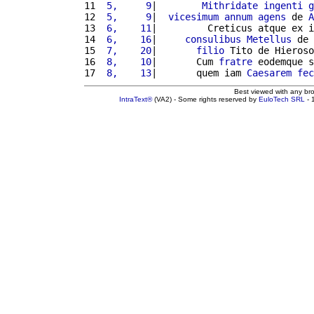
11 
 5,     9
|        
Mithridate
ingenti
g
12 
 5,     9
|  
vicesimum
annum
agens
 de 
A
13 
 6,    11
|         Creticus atque ex i
14 
 6,    16
|     
consulibus
Metellus
 de 
15 
 7,    20
|       
filio
 Tito de Hieroso
16 
 8,    10
|       Cum 
fratre
 eodemque s
17 
 8,    13
|       quem iam 
Caesarem
fec
Best viewed with any br
IntraText®
(VA2) - Some rights reserved by
EuloTech SRL
- 