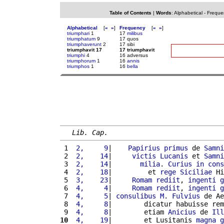
Table of Contents
|
Words
:
Alphabetical
-
Freque
Alphabetical
[
«
»
]
Frequency
[
«
»
]
triumphari
1
17
milibus
triumphatum
9
17 quos
triumphaverunt
2
17 sibi
triumphavit 17
17 triumphavit
triumphi
4
16 adversus
triumphorum
1
16
annis
triumphos
1
16
bella
Lib. Cap.
 1 
 2,     9
|    
Papirius
primus
 de 
Samni
 2 
 2,    14
|     
victis
Lucanis
 et 
Samni
 3 
 2,    14
|       
milia
. 
Curius
in
cons
 4 
 2,    18
|         et 
rege
Siciliae
 Hi
 5 
 3,    23
|     
Romam
rediit
, 
ingenti
g
 6 
 4,     4
|     
Romam
rediit
, 
ingenti
g
 7 
 4,     5
| 
consulibus
M
. 
Fulvius
 de Ae
 8 
 4,     8
|        dicatur habuisse rem
 9 
 4,     8
|        etiam 
Anicius
 de 
Ill
10
 4,    19
|        et Lusitanis 
magna
g