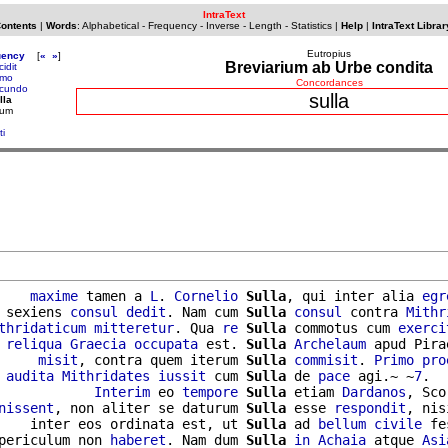
IntraText
Contents
|
Words
:
Alphabetical
-
Frequency
-
Inverse
-
Length
-
Statistics
|
Help
|
IntraText Librar
Eutropius
uency
[
«
»
]
Breviarium ab Urbe condita
cidit
imo
Concordances
cundo
sulla
lla
uum
ti
    
maxime
 tamen a 
L
. 
Cornelio
Sulla
, qui inter alia 
egr
 sexiens 
consul
dedit
. Nam cum 
Sulla
consul
 contra 
Mithr
thridaticum
mitteretur
. Qua 
re
Sulla
 commotus cum 
exerci
 
reliqua
Graecia
occupata
 est. 
Sulla
Archelaum
 apud Pira
     
misit
, contra quem iterum 
Sulla
commisit
. 
Primo
pro
 
audita
Mithridates
iussit
 cum 
Sulla
 de 
pace
 agi.~ ~
7
.

            
Interim
 eo 
tempore
Sulla
 etiam 
Dardanos
, Sco
nissent
, non aliter se daturum 
Sulla
 esse 
respondit
, nis
    inter eos ordinata est, ut 
Sulla
 ad 
bellum
civile
periculum non 
haberet
. Nam dum 
Sulla
in
Achaia
 atque 
Asi