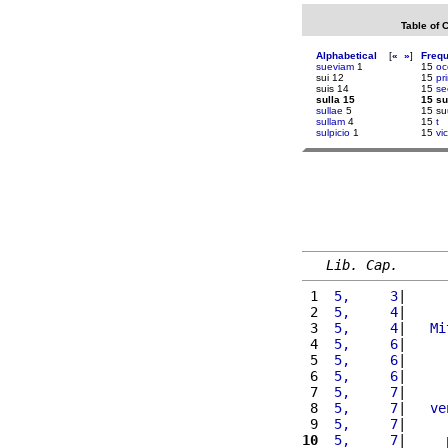
Table of 
Alphabetical
[
«
»
]
Freq
sueviam
1
15
oc
sui 12
15
pr
suis 14
15
se
sulla 15
15 su
sullae
5
15 s
sullam
4
15
t
sulpicio
1
15
vic
Lib. Cap.
 1 
 5,     3
|     
 2 
 5,     4
|     
 3 
 5,     4
|   
Mi
 4 
 5,     6
|     
 5 
 5,     6
|     
 6 
 5,     6
|     
 7 
 5,     7
|     
 8 
 5,     7
|   
ve
 9 
 5,     7
|     
10
 5,     7
|     