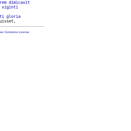
rem
dimicavit
 
viginti
ti
gloria
tive Commons License