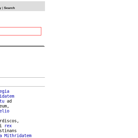
y
|
Search
egia
idatem
tu
 ad

eum,

elio
rdiscos,

i 
rex
a
Mithridatem