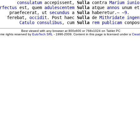
       
consulatum
 accepissent, 
Sulla
 contra 
Marium
iunio
rfectus
 est, quem 
adulescentem
Sulla
 atque 
annos
 unum et
    praefecerat, ut 
secundus
 a 
Sulla
 haberetur.~ ~
9
.

   ferebat, 
occidit
. Post haec 
Sulla
 de 
Mithridate
ingen
        
Catulo
consulibus
, cum 
Sulla
rem
publicam
Best viewed with any browser at 800x600 or 768x1024 on Tablet PC
ome rights reserved by
EuloTech SRL
- 1996-2009. Content in this page is licensed under a
Crea