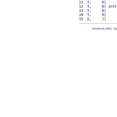
11 
 5,     8
|     
12 
 5,     8
| 
inte
13 
 5,     8
|     
14 
 5,     9
|     
15 
 6,     1
|     
IntraText®
(VA2) - S