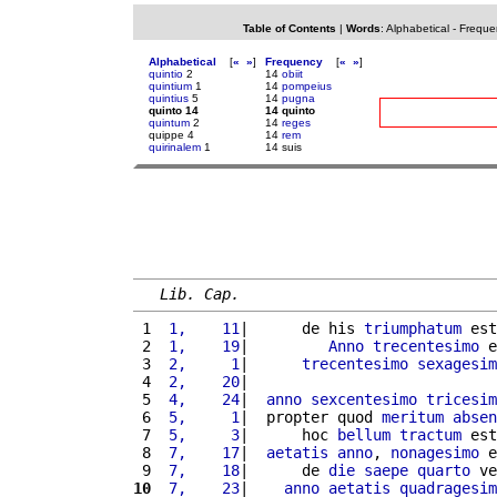
Table of Contents
|
Words
:
Alphabetical
-
Freque
Alphabetical
[
«
»
]
Frequency
[
«
»
]
quintio
2
14
obiit
quintium
1
14
pompeius
quintius
5
14
pugna
quinto 14
14 quinto
quintum
2
14
reges
quippe 4
14
rem
quirinalem
1
14 suis
Lib. Cap.
 1 
 1,    11
|      de his 
triumphatum
 est
 2 
 1,    19
|         
Anno
trecentesimo
 e
 3 
 2,     1
|      
trecentesimo
sexagesim
 4 
 2,    20
|                            
 5 
 4,    24
|  
anno
sexcentesimo
tricesim
 6 
 5,     1
|  propter quod 
meritum
absen
 7 
 5,     3
|      hoc 
bellum
tractum
 est
 8 
 7,    17
|  
aetatis
anno
, 
nonagesimo
 e
 9 
 7,    18
|      de 
die
saepe
quarto
 ve
10
 7,    23
|    
anno
aetatis
quadragesim