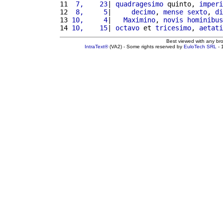
11 
 7,    23
| 
quadragesimo
 quinto, 
imperi
12 
 8,     5
|     
decimo
, 
mense
sexto
, 
di
13 
10,     4
|   
Maximino
, 
novis
hominibus
14 
10,    15
| 
octavo
 et 
tricesimo
, 
aetati
Best viewed with any br
IntraText®
(VA2) - Some rights reserved by
EuloTech SRL
- 