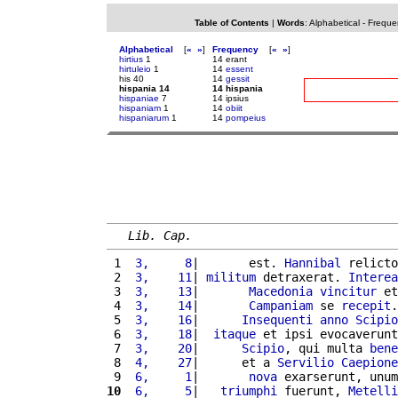
Table of Contents
|
Words
:
Alphabetical
-
Freque
Alphabetical
[
«
»
]
Frequency
[
«
»
]
hirtius
1
14 erant
hirtuleio
1
14
essent
his 40
14
gessit
hispania 14
14 hispania
hispaniae
7
14 ipsius
hispaniam
1
14
obiit
hispaniarum
1
14
pompeius
Lib. Cap.
 1 
 3,     8
|       est. 
Hannibal
 relicto
 2 
 3,    11
| 
militum
 detraxerat. 
Interea
 3 
 3,    13
|       
Macedonia
vincitur
 et
 4 
 3,    14
|       
Campaniam
 se 
recepit
.
 5 
 3,    16
|      
Insequenti
anno
Scipio
 6 
 3,    18
|  
itaque
 et ipsi evocaverunt
 7 
 3,    20
|      
Scipio
, qui multa 
bene
 8 
 4,    27
|      et a 
Servilio
Caepione
 9 
 6,     1
|       
nova
 exarserunt, unum
10
 6,     5
|   
triumphi
 fuerunt, 
Metelli