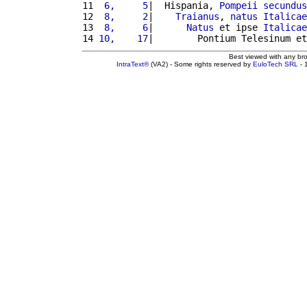
11 
 6,     5
|  Hispania, 
Pompeii
secundus
12 
 8,     2
|    
Traianus
, 
natus
Italicae
13 
 8,     6
|      
Natus
 et ipse 
Italicae
14 
10,    17
|        Pontium Telesinum et
Best viewed with any br
IntraText®
(VA2) - Some rights reserved by
EuloTech SRL
- 