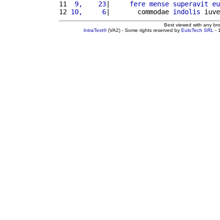
11 
 9,    23
|     
fere
mense
superavit
eu
12 
10,     6
|       commodae 
indolis
 iuve
Best viewed with any br
IntraText®
(VA2) - Some rights reserved by
EuloTech SRL
- 