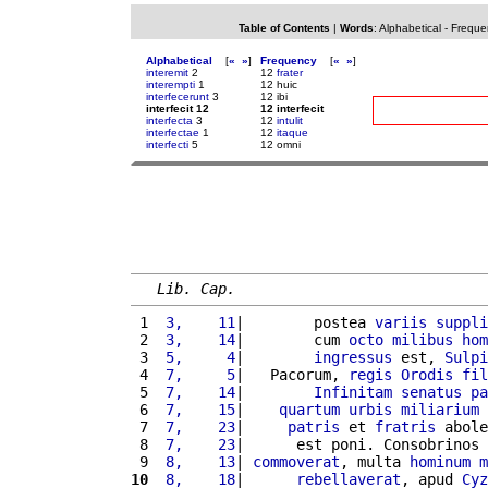
Table of Contents
|
Words
:
Alphabetical
-
Freque
Alphabetical
[
«
»
]
Frequency
[
«
»
]
interemit
2
12
frater
interempti
1
12 huic
interfecerunt
3
12 ibi
interfecit 12
12 interfecit
interfecta
3
12
intulit
interfectae
1
12
itaque
interfecti
5
12 omni
Lib. Cap.
 1 
 3,    11
|        postea 
variis
suppli
 2 
 3,    14
|        cum 
octo
milibus
hom
 3 
 5,     4
|        
ingressus
 est, 
Sulpi
 4 
 7,     5
|   Pacorum, 
regis
Orodis
fil
 5 
 7,    14
|        
Infinitam
senatus
pa
 6 
 7,    15
|    
quartum
urbis
miliarium
 
 7 
 7,    23
|     
patris
 et 
fratris
 abole
 8 
 7,    23
|      est poni. Consobrinos 
 9 
 8,    13
| 
commoverat
, multa 
hominum
m
10
 8,    18
|      
rebellaverat
, apud 
Cyz