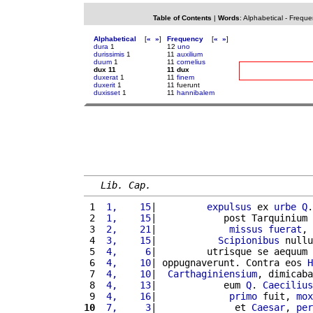
Table of Contents
|
Words
:
Alphabetical
-
Freque
Alphabetical
[
«
»
]
Frequency
[
«
»
]
dura
1
12
uno
durissimis
1
11
auxilium
duum
1
11
cornelius
dux 11
11 dux
duxerat
1
11
finem
duxerit
1
11 fuerunt
duxisset
1
11
hannibalem
Lib. Cap.
 1 
 1,    15
|         
expulsus
 ex 
urbe
Q
.
 2 
 1,    15
|            post Tarquinium 
 3 
 2,    21
|             
missus
fuerat
, 
 4 
 3,    15
|           
Scipionibus
 nullu
 5 
 4,     6
|         utrisque se aequum 
 6 
 4,    10
| oppugnaverunt. Contra eos 
H
 7 
 4,    10
|  
Carthaginiensium
, dimicaba
 8 
 4,    13
|            eum 
Q
. 
Caecilius
 9 
 4,    16
|             
primo
 fuit, 
mox
10
 7,     3
|              et 
Caesar
, 
per