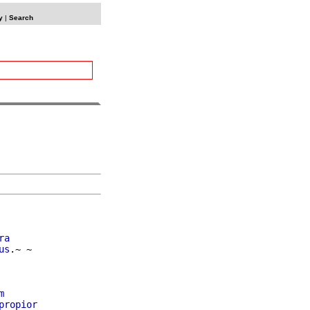
y
|
Search
ra
us
.~ ~

m
propior