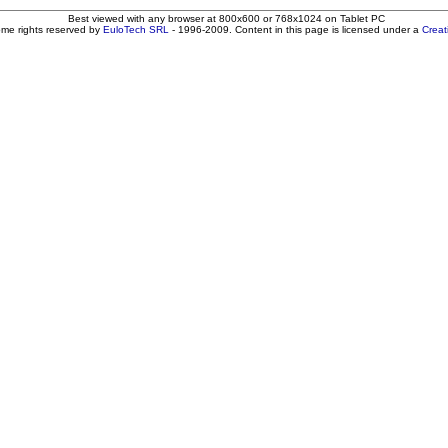
Best viewed with any browser at 800x600 or 768x1024 on Tablet PC
ome rights reserved by
EuloTech SRL
- 1996-2009. Content in this page is licensed under a
Crea