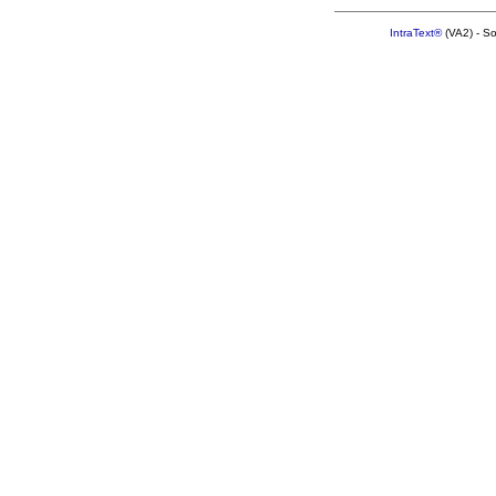
IntraText®
(VA2) - S