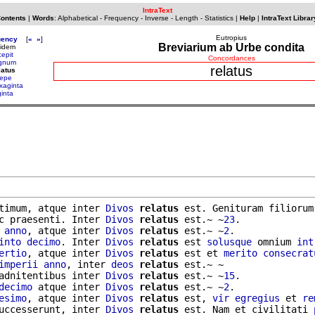
IntraText
Contents
|
Words
:
Alphabetical
-
Frequency
-
Inverse
-
Length
-
Statistics
|
Help
|
IntraText Librar
Eutropius
uency
[
«
»
]
Breviarium ab Urbe condita
uidem
cepit
Concordances
gnum
relatus
latus
epe
xaginta
ginta
timum, atque inter 
Divos
relatus
 est. Genituram filiorum

c praesenti. Inter 
Divos
relatus
 est.~ ~
23
.

 
anno
, atque inter 
Divos
relatus
 est.~ ~
2
.

into
decimo
. Inter 
Divos
relatus
 est 
solusque
 omnium 
int
ertio
, atque inter 
Divos
relatus
 est et 
merito
consecrat
imperii
anno
, inter 
deos
relatus
 est.~ ~

adnitentibus inter 
Divos
relatus
 est.~ ~
15
.

decimo
 atque inter 
Divos
relatus
 est.~ ~
2
.

esimo
, atque inter 
Divos
relatus
 est, 
vir
egregius
 et 
re
uccesserunt, inter 
Divos
relatus
 est. Nam et civilitati 