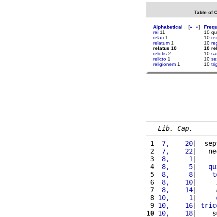
Table of 
Alphabetical
[
«
»
]
Freq
rei
11
10 q
relati
1
10
re
relatum
1
10
re
relatus 10
10 re
relictis
2
10
sa
relicto
1
10
se
religionem
1
10
tri
Lib. Cap.
 1 
 7,    20
|  sep
 2 
 7,    22
|   ne
 3 
 8,     1
|     
 4 
 8,     5
|   
qu
 5 
 8,     8
|    
t
 6 
 8,    10
|     
 7 
 8,    14
|     
 8 
10,     1
|     
 9 
10,    16
| 
tric
10
10,    18
|    s