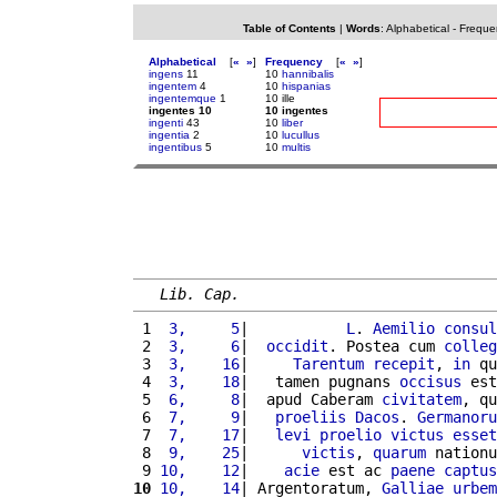
Table of Contents
|
Words
:
Alphabetical
-
Freque
Alphabetical
[
«
»
]
Frequency
[
«
»
]
ingens
11
10
hannibalis
ingentem
4
10
hispanias
ingentemque
1
10 ille
ingentes 10
10 ingentes
ingenti
43
10
liber
ingentia
2
10
lucullus
ingentibus
5
10
multis
Lib. Cap.
 1 
 3,     5
|           
L
. 
Aemilio
consul
 2 
 3,     6
|  
occidit
. Postea cum 
colleg
 3 
 3,    16
|     
Tarentum
recepit
, 
in
 qu
 4 
 3,    18
|   tamen pugnans 
occisus
 est
 5 
 6,     8
|  apud Caberam 
civitatem
, qu
 6 
 7,     9
|   
proeliis
Dacos
. 
Germanoru
 7 
 7,    17
|   
levi
proelio
victus
esset
 8 
 9,    25
|      
victis
, 
quarum
 nationu
 9 
10,    12
|    
acie
 est ac 
paene
captus
10
10,    14
| Argentoratum, 
Galliae
urbem