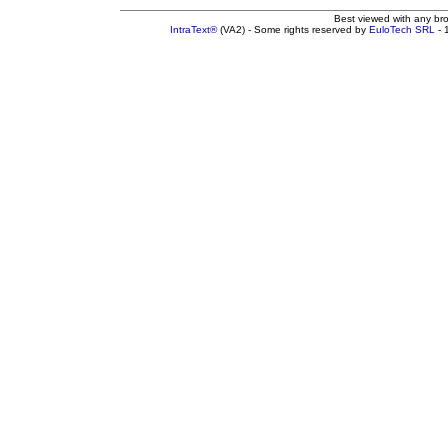
Best viewed with any br
IntraText®
(VA2) - Some rights reserved by
EuloTech SRL
- 