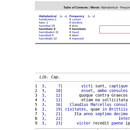
Table of Contents
|
Words
:
Alphabetical
-
Freque
Alphabetical
[
«
»
]
Frequency
[
«
»
]
hamilcarem
1
9
currum
hanc 1
9
ducibus
hannibal
19
9 dum
hannibale 9
9 hannibale
hannibalem
11
9
haud
hannibali
5
9 idem
hannibalis
10
9
imperavit
Lib. Cap.
1 
 3,     7
|        
victi
 sunt, 
captique
 
2 
 3,    10
|        
esset
, 
ambo
consules
 
3 
 3,    12
|       quoque contra Graecos 
4 
 3,    12
|        etiam ea sollicitata 
5 
 3,    16
|   
Claudius
Marcellus
consul
 
6 
 3,    19
| 
civitates
, quae 
in
Brittiis
 
7 
 3,    21
|     Ita 
anno
septimo
decimo
 
8 
 3,    22
|                        
Inter
9 
 3,    23
|      
victor
 recedit 
paene
 ip