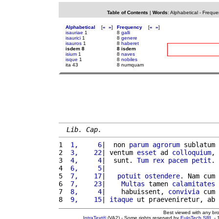
Table of Contents
|
Words
:
Alphabetical
-
Freque
Alphabetical
[
«
»
]
Frequency
[
«
»
]
isauriae
1
8
galli
isaurici
1
8
genere
isauros
1
8
haberet
isdem 8
8 isdem
isium
1
8
naves
isque
1
8
nobiles
ita 43
8 numquam
Lib. Cap.
1 
 1,     6
|  non 
parum
agrorum
 sublatum 
2 
 3,    22
| ventum 
esset
 ad 
colloquium
, 
3 
 4,     4
|  sunt. 
Tum
rex
pacem
petit
. 
4 
 6,     5
|                             
5 
 7,    17
|   
potuit
ostendere
. Nam cum 
6 
 7,    23
|    
Multas
 tamen 
calamitates
7 
 8,     4
|    habuissent, 
convivia
 cum 
8 
 9,    15
| 
itaque
 ut praeveniretur, ab 
Best viewed with any br
IntraText®
(VA2) - Some rights reserved by
EuloTech SRL
- 