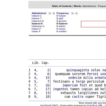
Table of Contents
|
Words
:
Alphabetical
-
Freque
Alphabetical
[
«
»
]
Frequency
[
«
»
]
habent
1
8
fuisset
habere
7
8
galli
haberent
6
8
genere
haberet 8
8 haberet
haberetur
1
8
isdem
haberi
2
8
naves
habet
4
8
nobiles
Lib. Cap.
1 
 4,     2
|        
quinquaginta
 solas 
na
2 
 4,     6
|  quamquam sororem 
Persei
uxo
3 
 4,    15
|         
sedecim
milia
armato
4 
 5,     7
| festinans a 
tergo
 periculum 
5 
 7,    16
|      
imperium
 fuit et quod b
6 
 7,    17
| 
ingentes
 tamen 
copias
 ad 
bel
7 
 8,    13
|     exhausto largitiones nul
8 
 9,    18
|       cum 
castra
 super Tigri
Best viewed with any br
IntraText®
(VA2) - Some rights reserved by
EuloTech SRL
- 