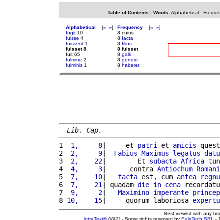
Table of Contents
|
Words
:
Alphabetical
-
Freque
Alphabetical
[
«
»
]
Frequency
[
«
»
]
fugit
10
8 cuius
fuisse
4
8
facta
fuissent
1
8
filios
fuisset 8
8 fuisset
fuit 65
8
galli
fulmine
2
8
genere
fulminis
1
8
haberet
Lib. Cap.
1 
 1,     8
|     et 
patri
 et 
amicis
 quest
2 
 2,     9
|  
Fabius
Maximus
legatus
datu
3 
 2,    22
|        Et 
subacta
Africa
 tun
4 
 4,     3
|      contra 
Antiochum
Romani
5 
 7,    10
|   
facta
 est, cum 
antea
regnu
6 
 7,    21
| quadam 
die
in
cena
 recordatu
7 
 9,     2
|   
Maximino
imperante
princep
8 
10,    15
|     quorum laboriosa 
expertu
Best viewed with any br
IntraText®
(VA2) - Some rights reserved by
EuloTech SRL
- 