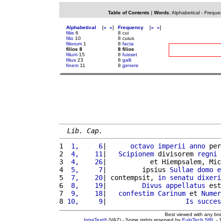
Table of Contents
|
Words
:
Alphabetical
-
Freque
Alphabetical
[
«
»
]
Frequency
[
«
»
]
filiis
6
8 cui
filio
10
8 cuius
filiorum
1
8
facta
filios 8
8 filios
filium
15
8
fuisset
filius
23
8
galli
finem
11
8
genere
Lib. Cap.
1 
 1,     6
|      
octavo
imperii
anno
 per
2 
 4,    11
|   
Scipionem
 divisorem 
regni
 
3 
 4,    26
|           et Hiempsalem, Mic
4 
 5,     7
|         ipsius 
Sullae
domo
e
5 
 7,    20
| contempsit, 
in
senatu
dixeri
6 
 8,    19
|         
Divus
appellatus
 est
7 
 9,    18
|   
confestim
Carinum
 et 
Numer
8 
10,     9
|                    
Is
succes
Best viewed with any br
IntraText®
(VA2) - Some rights reserved by
EuloTech SRL
- 