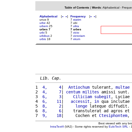
Table of Contents
|
Words
:
Alphabetical
-
Freque
Alphabetical
[
«
»
]
Frequency
[
«
»
]
unus 9
7
statim
urbe
42
7 ubi
urbem
25
7
ultra
urbes 7
7 urbes
urbi
5
7
victo
urbibus
2
7
victoriam
urbis
18
7
virum
Lib. Cap.
1 
 4,     4
|  
Antiochum
 tulerant, 
multae
2 
 4,     7
| 
centum
milites
 amissi sunt. 
3 
 6,     3
|    
Ciliciam
subegit
, Lyciae 
4 
 6,    11
|   
accessit
, 
in
 qua inclutae 
5 
 8,     2
|     
longe
 lateque diffudit. 
6 
 8,     6
|    transtulerat ad agros et 
7 
 9,    18
|     Cochen et 
Ctesiphontem
, 
Best viewed with any br
IntraText®
(VA2) - Some rights reserved by
EuloTech SRL
- 