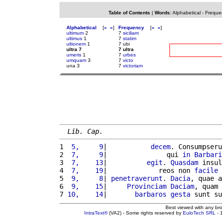
Table of Contents
|
Words
:
Alphabetical
-
Freque
Alphabetical
[
«
»
]
Frequency
[
«
»
]
ultimum
2
7
siciliam
ultimus
1
7
statim
ultionem
1
7 ubi
ultra 7
7 ultra
umeris
1
7
urbes
umquam
3
7
victo
una 3
7
victoriam
Lib. Cap.
1 
 5,     9
|           
decem
. Consumpseru
2 
 7,     9
|               qui 
in
Barbari
3 
 7,    13
|          
egit
. 
Quasdam
 insul
4 
 7,    19
|             reos non 
facile
 
5 
 9,     8
| 
penetraverunt
. 
Dacia
, quae a
6 
 9,    15
|     
Provinciam
Daciam
, quam 
7 
10,    14
|       
barbaros
gesta
 sunt su
Best viewed with any br
IntraText®
(VA2) - Some rights reserved by
EuloTech SRL
- 