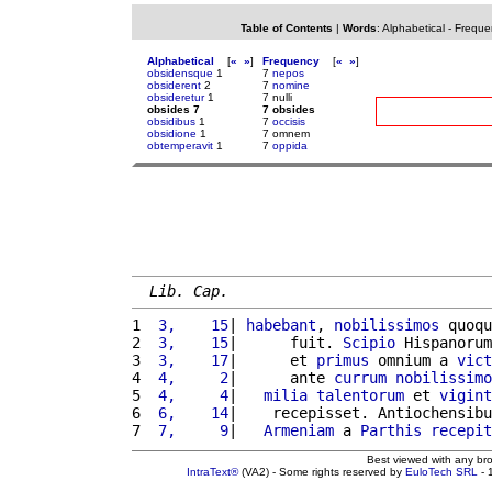
Table of Contents
|
Words
:
Alphabetical
-
Freque
Alphabetical
[
«
»
]
Frequency
[
«
»
]
obsidensque
1
7
nepos
obsiderent
2
7
nomine
obsideretur
1
7 nulli
obsides 7
7 obsides
obsidibus
1
7
occisis
obsidione
1
7 omnem
obtemperavit
1
7
oppida
Lib. Cap.
1 
 3,    15
| 
habebant
, 
nobilissimos
 quoqu
2 
 3,    15
|      fuit. 
Scipio
 Hispanorum
3 
 3,    17
|      et 
primus
 omnium a 
vict
4 
 4,     2
|      ante 
currum
nobilissimo
5 
 4,     4
|   
milia
talentorum
 et 
vigint
6 
 6,    14
|    recepisset. Antiochensibu
7 
 7,     9
|   
Armeniam
 a 
Parthis
recepit
Best viewed with any br
IntraText®
(VA2) - Some rights reserved by
EuloTech SRL
- 