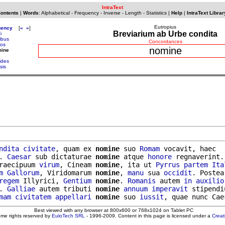
IntraText
Contents
|
Words
:
Alphabetical
-
Frequency
-
Inverse
-
Length
-
Statistics
|
Help
|
IntraText Librar
Eutropius
uency
[
«
»
]
Breviarium ab Urbe condita
i
ibus
Concordances
os
nomine
mine
ides
sis
ndita
civitate
, quam ex 
nomine
 suo 
Romam
 vocavit, haec

. 
Caesar
 sub dictaturae 
nomine
 atque 
honore
 regnaverint.

raecipuum 
virum
, Cineam 
nomine
, ita ut 
Pyrrus
partem
Ita
m
Gallorum
, Viridomarum 
nomine
, 
manu
 sua 
occidit
. Postea

regem
 Illyrici, 
Gentium
nomine
. 
Romanis
 autem 
in
auxilio
. 
Galliae
 autem tributi 
nomine
annuum
imperavit
 stipendiu
mam
civitatem
appellari
nomine
 suo 
iussit
Best viewed with any browser at 800x600 or 768x1024 on Tablet PC
ome rights reserved by
EuloTech SRL
- 1996-2009. Content in this page is licensed under a
Crea