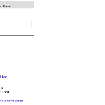
y
|
Search
liae
,

m

tive Commons License