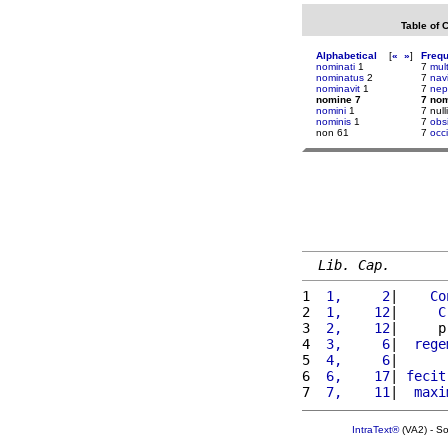
Table of 
Alphabetical
[
«
»
]
Freq
nominati
1
7
mult
nominatus
2
7
nav
nominavit
1
7
nep
nomine 7
7 no
nomini
1
7 nulli
nominis
1
7
obs
non 61
7
occi
Lib. Cap.
1 
 1,     2
|    
Co
2 
 1,    12
|     
C
3 
 2,    12
|     p
4 
 3,     6
|  
rege
5 
 4,     6
|      
6 
 6,    17
| 
fecit
7 
 7,    11
|  
maxi
IntraText®
(VA2) - S