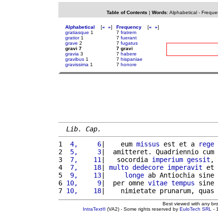
Table of Contents
|
Words
:
Alphabetical
-
Freque
Alphabetical
[
«
»
]
Frequency
[
«
»
]
gratiasque
1
7
fratrem
gratior
1
7
fuerant
grave
2
7
fugatus
gravi 7
7 gravi
gravia
3
7
habere
gravibus
1
7
hispaniae
gravissima
1
7
honore
Lib. Cap.
1 
 4,     6
|    eum 
missus
 est et a 
rege
2 
 5,     3
|  amitteret. Quadriennio cum 
3 
 7,    11
|   socordia 
imperium
gessit
, 
4 
 7,    18
| 
multo
dedecore
imperavit
 et 
5 
 9,    13
|     
longe
 ab Antiochia sine 
6 
10,     9
|  per omne 
vitae
tempus
 sine 
7 
10,    18
|    nimietate prunarum, quas 
Best viewed with any br
IntraText®
(VA2) - Some rights reserved by
EuloTech SRL
- 