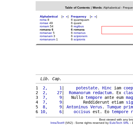
Table of Contents
|
Words
:
Alphabetical
-
Freque
Alphabetical
[
«
»
]
Frequency
[
«
»
]
roma
8
6 quamquam
romae
49
6 quare
romam
54
6
regibus
romana 6
6 romana
romanae
5
6
romanus
romanam
3
6
scipionem
romanarum
1
6
scipionis
Lib. Cap.
1 
 2,     1
|     
potestate
. 
Hinc
 iam 
coep
2 
 2,    27
|  
Romanorum
redactum
. Ex 
clas
3 
 7,     9
|   Nullo 
tempore
 ante eum 
mag
4 
 7,     9
|        Reddiderunt etiam 
sig
5 
 8,     9
| 
Antoninus
Verus
. 
Tumque
prim
6 
10,     6
|    
occisus
 est. Eo 
tempore
r
Best viewed with any br
IntraText®
(VA2) - Some rights reserved by
EuloTech SRL
- 