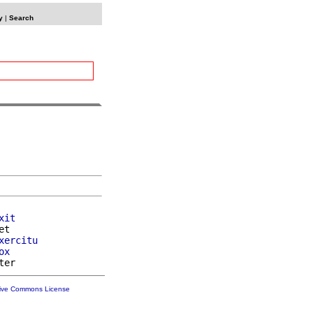
y
|
Search
xit
et

xercitu
ox
tive Commons License