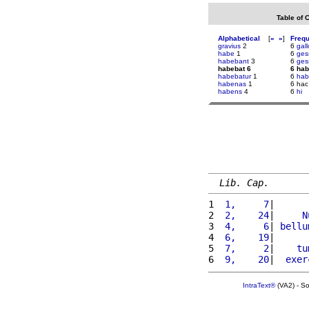
Table of 
Alphabetical
[
«
»
]
Freq
gravius
2
6
gal
habe
1
6
ges
habebant
3
6
ges
habebat 6
6 hab
habebatur
1
6
hab
habenas
1
6 hac
habens
4
6
hi
Lib. Cap.
1 
 1,     7
|      
2 
 2,    24
|     
N
3 
 4,     6
| 
bellu
4 
 6,    19
|      
5 
 7,     2
|    
tu
6 
 9,    20
|  
exer
IntraText®
(VA2) - S