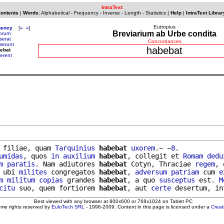
IntraText
Contents
|
Words
:
Alphabetical
-
Frequency
-
Inverse
-
Length
-
Statistics
|
Help
|
IntraText Librar
Eutropius
uency
[
«
»
]
Breviarium ab Urbe condita
lorum
serat
Concordances
serunt
habebat
ebat
erent
 filiae, quam 
Tarquinius
habebat
uxorem
.~ ~
8
.

umidas
, quos 
in
auxilium
habebat
, collegit et 
Romam
dedu
m
paratis
. Nam adiutores 
habebat
 Cotyn, Thraciae 
regem
, 
 ubi 
milites
 congregatos 
habebat
, 
adversum
patriam
 cum 
e
m
militum
copias
 grandes 
habebat
, a quo 
susceptus
 est. 
M
citu
 suo, quem fortiorem 
habebat
, aut 
certe
Best viewed with any browser at 800x600 or 768x1024 on Tablet PC
ome rights reserved by
EuloTech SRL
- 1996-2009. Content in this page is licensed under a
Crea