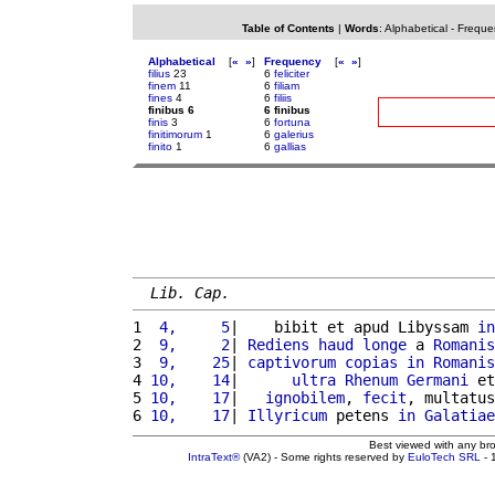
Table of Contents
|
Words
:
Alphabetical
-
Freque
Alphabetical
[
«
»
]
Frequency
[
«
»
]
filius
23
6
feliciter
finem
11
6
filiam
fines
4
6
filiis
finibus 6
6 finibus
finis
3
6
fortuna
finitimorum
1
6
galerius
finito
1
6
gallias
Lib. Cap.
1 
 4,     5
|    bibit et apud Libyssam 
in
2 
 9,     2
| 
Rediens
haud
longe
 a 
Romanis
3 
 9,    25
| 
captivorum
copias
in
Romanis
4 
10,    14
|      
ultra
Rhenum
Germani
 et
5 
10,    17
|   
ignobilem
, 
fecit
, multatus
6 
10,    17
| 
Illyricum
 petens 
in
Galatiae
Best viewed with any br
IntraText®
(VA2) - Some rights reserved by
EuloTech SRL
- 