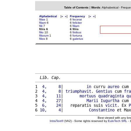
Table of Contents
|
Words
:
Alphabetical
-
Freque
Alphabetical
[
«
»
]
Frequency
[
«
»
]
filiae
1
6
fecerat
filiam
6
6
feliciter
filii
7
6
filiam
filiis 6
6 filiis
filio
10
6
finibus
filiorum
1
6
fortuna
filios
8
6
galerius
Lib. Cap.
1 
 4,     8
|          
in
 curru 
aureo
 cum 
2 
 4,     8
| 
triumphavit
. 
Gentius
 cum 
fra
3 
 4,    11
|       
mortuus
quadraginta
qu
4 
 4,    27
|          
Marii
Iugurtha
 cum 
5 
 6,    24
|   reparatis suis 
vicit
. Ex 
P
6 
10,     4
|           
Constantino
 et Max
Best viewed with any br
IntraText®
(VA2) - Some rights reserved by
EuloTech SRL
- 