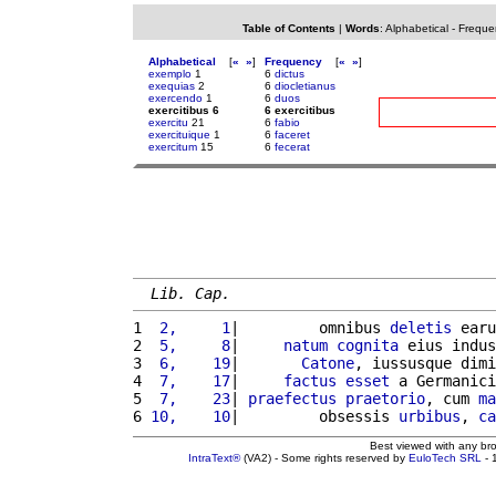
Table of Contents
|
Words
:
Alphabetical
-
Freque
Alphabetical
[
«
»
]
Frequency
[
«
»
]
exemplo
1
6
dictus
exequias
2
6
diocletianus
exercendo
1
6
duos
exercitibus 6
6 exercitibus
exercitu
21
6
fabio
exercituique
1
6
faceret
exercitum
15
6
fecerat
Lib. Cap.
1 
 2,     1
|         omnibus 
deletis
 earu
2 
 5,     8
|     
natum
cognita
 eius indus
3 
 6,    19
|       
Catone
, iussusque dimi
4 
 7,    17
|     
factus
esset
 a Germanici
5 
 7,    23
| 
praefectus
praetorio
, cum 
ma
6 
10,    10
|         obsessis 
urbibus
, 
ca
Best viewed with any br
IntraText®
(VA2) - Some rights reserved by
EuloTech SRL
- 