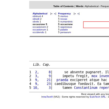
Table of Contents
|
Words
:
Alphabetical
-
Freque
Alphabetical
[
«
»
]
Frequency
[
«
»
]
obtinuit
4
5
mortuo
obtulit
2
5
novas
obviis
1
5
numantinis
occasione 5
5 occasione
occasionem
2
5
oppressus
occasionum
1
5
palatio
occidendo
1
5
persarum
Lib. Cap.
1 
 2,     8
|      se absente pugnaret. Il
2 
 3,     9
|     impetu fregit, 
mox
inven
3 
 9,    21
|  
praeda
 exciperet atque hac 
4 
 9,    23
| caedibusque foedavit. Ea tam
5 
10,     3
|     tamen 
Constantinum
reper
Best viewed with any br
IntraText®
(VA2) - Some rights reserved by
EuloTech SRL
- 