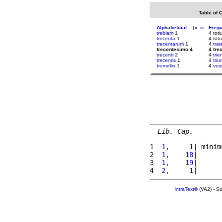
Table of 
Alphabetical
[
«
»
]
Freq
trebiam
1
4 toti
trecenta
1
4 tot
trecentarum
1
4
tra
trecentesimo 4
4 tre
trecenti
2
4
trie
trecentis
1
4
triu
tremellio
1
4
vei
Lib. Cap.
1 
 1,     1
| minim
2 
 1,    18
|      
3 
 1,    19
|      
4 
 2,     1
|      
IntraText®
(VA2) - S