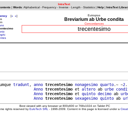
IntraText
Contents
|
Words
:
Alphabetical
-
Frequency
-
Inverse
-
Length
-
Statistics
|
Help
|
IntraText Librar
Eutropius
uency
[
«
»
]
Breviarium ab Urbe condita
us
um
Concordances
iano
trecentesimo
centesimo
nnio
mphi
entes
umque 
tradunt
, 
anno
trecentesimo
nonagesimo
quarto
.~ ~
2
.

               
Anno
trecentesimo
 et 
altero
 ab 
urbe
condi
               
Anno
trecentesimo
 et 
quinto
decimo
 ab 
urb
               
Anno
trecentesimo
sexagesimo
quinto
 ab 
ur
Best viewed with any browser at 800x600 or 768x1024 on Tablet PC
ome rights reserved by
EuloTech SRL
- 1996-2009. Content in this page is licensed under a
Crea