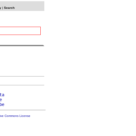
y
|
Search
ta
e
be
tive Commons License