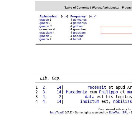
Table of Contents
|
Words
:
Alphabetical
-
Freque
Alphabetical
[
«
»
]
Frequency
[
«
»
]
graece
1
4
germanos
graeci
2
4
gordianus
graecia
2
4
gothos
graeciae 4
4 graeciae
graeciam
4
4
graeciam
graecis
1
4
habens
graeco
1
4
habet
Lib. Cap.
1 
 2,    14
|          
recessit
 et apud Ar
2 
 3,    14
| 
Macedonia
 cum 
Philippo
 et 
mu
3 
 4,     2
|         
data
 est his legibus
4 
 4,    14
|       
indictum
 est, 
nobiliss
Best viewed with any br
IntraText®
(VA2) - Some rights reserved by
EuloTech SRL
- 