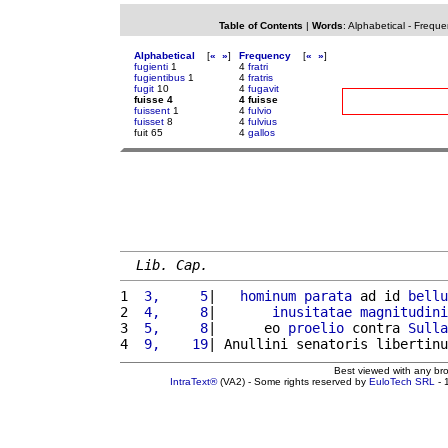
Table of Contents
|
Words
:
Alphabetical
-
Freque
Alphabetical
[
«
»
]
Frequency
[
«
»
]
fugienti
1
4
fratri
fugientibus
1
4
fratris
fugit
10
4
fugavit
fuisse 4
4 fuisse
fuissent
1
4
fulvio
fuisset
8
4
fulvius
fuit 65
4
gallos
Lib. Cap.
1 
 3,     5
|   
hominum
parata
 ad id 
bellu
2 
 4,     8
|       
inusitatae
magnitudini
3 
 5,     8
|      eo 
proelio
 contra 
Sulla
4 
 9,    19
| Anullini senatoris libertinu
Best viewed with any br
IntraText®
(VA2) - Some rights reserved by
EuloTech SRL
- 