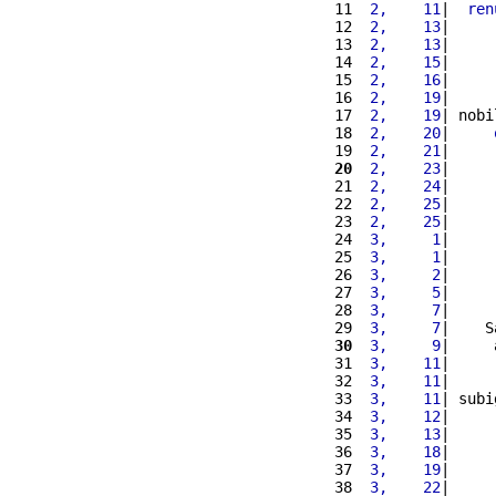
11 
 2,    11
|  
ren
12 
 2,    13
|     
13 
 2,    13
|     
14 
 2,    15
|     
15 
 2,    16
|     
16 
 2,    19
|     
17 
 2,    19
| nobi
18 
 2,    20
|     
19 
 2,    21
|     
20
 2,    23
|     
21 
 2,    24
|     
22 
 2,    25
|     
23 
 2,    25
|     
24 
 3,     1
|     
25 
 3,     1
|     
26 
 3,     2
|     
27 
 3,     5
|     
28 
 3,     7
|     
29 
 3,     7
|    S
30
 3,     9
|     
31 
 3,    11
|     
32 
 3,    11
|     
33 
 3,    11
| subi
34 
 3,    12
|     
35 
 3,    13
|     
36 
 3,    18
|     
37 
 3,    19
|     
38 
 3,    22
|     