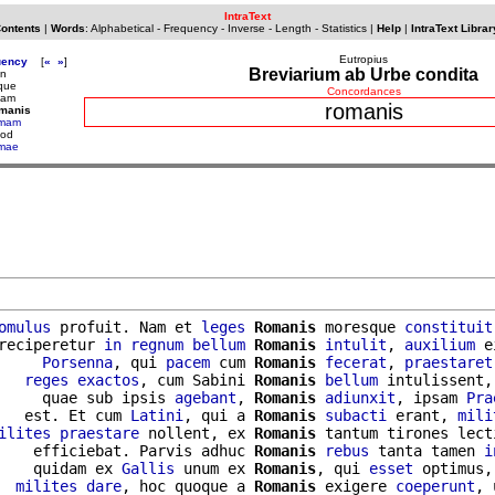
IntraText
Contents
|
Words
:
Alphabetical
-
Frequency
-
Inverse
-
Length
-
Statistics
|
Help
|
IntraText Librar
Eutropius
uency
[
«
»
]
Breviarium ab Urbe condita
on
que
Concordances
uam
romanis
omanis
omam
uod
mae
omulus
 profuit. Nam et 
leges
Romanis
 moresque 
constituit
reciperetur 
in
regnum
bellum
Romanis
intulit
, 
auxilium
 e
     
Porsenna
, qui 
pacem
 cum 
Romanis
fecerat
, 
praestaret
   
reges
exactos
, cum Sabini 
Romanis
bellum
 intulissent,
     quae sub ipsis 
agebant
, 
Romanis
adiunxit
, ipsam 
Pra
   est. Et cum 
Latini
, qui a 
Romanis
subacti
 erant, 
mili
ilites
praestare
 nollent, ex 
Romanis
 tantum tirones lecti
    efficiebat. Parvis adhuc 
Romanis
rebus
 tanta tamen 
i
    quidam ex 
Gallis
 unum ex 
Romanis
, qui 
esset
  
milites
dare
, hoc quoque a 
Romanis
 exigere 
coeperunt
, 