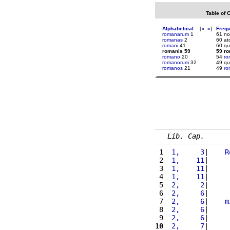
Table of 
Alphabetical
[
«
»
]
Freq
romanarum
1
61 n
romanas
2
60 at
romani
41
60 q
romanis 59
59 r
romano
20
54
r
romanorum
32
49 q
romanos
21
49
ro
Lib. Cap.
 1 
 1,     3
|    
R
 2 
 1,    11
|     
 3 
 1,    11
|     
 4 
 1,    11
|     
 5 
 2,     2
|     
 6 
 2,     6
|     
 7 
 2,     6
|    
m
 8 
 2,     6
|     
 9 
 2,     6
|     
10
 2,     7
|     