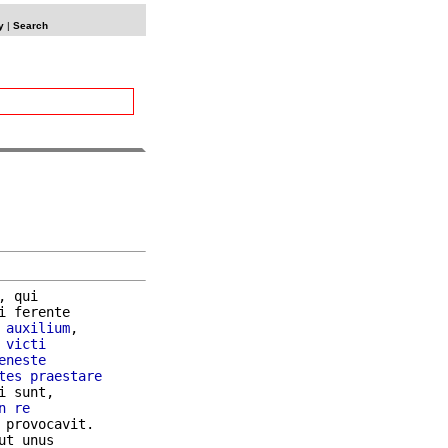
y
|
Search
, qui

i ferente

auxilium
,

 
victi
eneste
tes
praestare
 sunt,

n
re
ut unus
