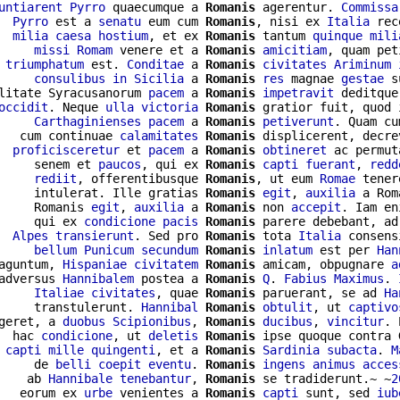
untiarent
Pyrro
 quaecumque a 
Romanis
 agerentur. 
Commissa
  
Pyrro
 est a 
senatu
 eum cum 
Romanis
, nisi ex 
Italia
 rec
  
milia
caesa
hostium
, et ex 
Romanis
 tantum 
quinque
mili
     
missi
Romam
 venere et a 
Romanis
amicitiam
, quam pet
 
triumphatum
 est. 
Conditae
 a 
Romanis
civitates
Ariminum
     
consulibus
in
Sicilia
 a 
Romanis
res
 magnae 
gestae
 s
litate Syracusanorum 
pacem
 a 
Romanis
impetravit
 deditque
occidit
. Neque 
ulla
victoria
Romanis
 gratior fuit, quod i
     
Carthaginienses
pacem
 a 
Romanis
petiverunt
. Quam cu
   cum continuae 
calamitates
Romanis
 displicerent, decre
  
proficisceretur
 et 
pacem
 a 
Romanis
obtineret
 ac permut
     senem et 
paucos
, qui ex 
Romanis
capti
fuerant
, 
redd
     
rediit
, offerentibusque 
Romanis
, ut eum 
Romae
 tener
     intulerat. Ille gratias 
Romanis
egit
, 
auxilia
 a Rom
     Romanis 
egit
, 
auxilia
 a 
Romanis
 non 
accepit
. Iam en
     qui ex 
condicione
pacis
Romanis
 parere debebant, ad
  
Alpes
transierunt
. Sed pro 
Romanis
 tota 
Italia
 consens
     
bellum
Punicum
secundum
Romanis
inlatum
 est per 
Han
aguntum, 
Hispaniae
civitatem
Romanis
 amicam, obpugnare 
a
adversus 
Hannibalem
 postea a 
Romanis
Q
. 
Fabius
Maximus
. 
     
Italiae
civitates
, quae 
Romanis
 paruerant, se ad 
Ha
     transtulerunt. 
Hannibal
Romanis
obtulit
, ut 
captivo
geret, a 
duobus
Scipionibus
, 
Romanis
ducibus
, 
vincitur
. 
  hac 
condicione
, ut 
deletis
Romanis
 ipse quoque contra G
 
capti
mille
quingenti
, et a 
Romanis
Sardinia
subacta
. 
M
     de 
belli
coepit
eventu
. 
Romanis
ingens
animus
acces
    ab 
Hannibale
tenebantur
, 
Romanis
 se tradiderunt.~ ~
2
   eorum ex 
urbe
 venientes a 
Romanis
capti
 sunt, sed 
iub