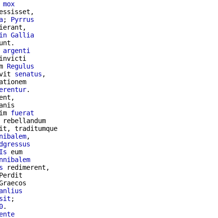
mox
essisset,

a
; 
Pyrrus
ierant,

in
Gallia
unt.

 
argenti
nvicti

m 
Regulus
vit 
senatus
,

ationem

erentur
.

ent,

anis

im 
fuerat
 rebellandum

it, traditumque

nibalem
,

dgressus
Is
 eum

nnibalem
s
 redimerent,

Perdit

raecos

anlius
sit
;

0
.

ente