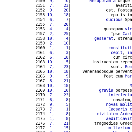
2150
 9,    10
|        
Mesopotamia
 usque 
2151 
 7,    23
|                   avariti
2152 
 9,    20
|               est. Postea
2153 
10,    18
|                 epulis in
2154 
 6,     7
|               
ducibus
 Spa
2155 
 7,    20
|                          
2156 
 4,     4
|              quamquam 
vic
2157 
 2,    25
|                 Ipse 
Cart
2158 
10,     4
|          
gesserat
, strenu
2159 
 2,    16
|                          
2160
 1,     1
|                
constituit
2161 
 6,     3
|                 
cepit
, 
in
2162 
 6,    18
|                  cum circ
2163 
10,     5
|         instruentem repen
2164 
 7,    23
|                 sunt. 
Rom
2165 
10,    18
|     venerandosque pervent
2166 
 9,     9
|              Post eum 
Mar
2167 
 8,    21
|                          
2168 
10,    18
|                         
M
2169 
10,    10
|            
gravia
 perpess
2170
 7,    23
|                
interfecta
2171 
 6,     8
|                  navalem,
2172 
 9,     5
|               
novas
molit
2173 
 7,     1
|                
Caesaris
c
2174 
 1,     8
|           
civitatem
Ardea
2175 
 1,     8
|               
aedificavit
2176 
 7,    21
|          tragoedias Graec
2177 
 1,    15
|                
miliarium