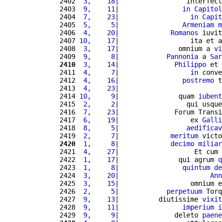
2402 
 3,    18
|                 interfect
2403 
 9,    11
|                
in
Capitol
2404 
 7,    23
|                  
in
Capit
2405 
 5,     5
|                
Armeniam
m
2406 
 4,    20
|             
Romanos
 iuvit
2407 
10,    17
|                  ita et a
2408 
 3,    17
|               omnium a 
vi
2409 
 9,     8
|            
Pannonia
 a 
Sar
2410
 3,    14
|              
Philippo
 et 
2411 
 4,     7
|                  
in
 conve
2412 
 4,    16
|                
postremo
 t
2413 
 4,    23
|                          
2414 
10,     9
|               quam 
iubent
2415 
 2,     2
|                 qui usque
2416 
 7,    23
|              Forum Transi
2417 
 6,    19
|                  ex 
Galli
2418 
 8,     5
|                 
aedificav
2419 
 2,     7
|             
meritum
 victo
2420
 1,     8
|             
decimo
miliar
2421 
 4,    27
|                   Et cum 
2422 
 1,    17
|               qui agrum 
q
2423 
 1,     8
|                
quintum
de
2424 
 3,    20
|                       
Ann
2425 
 3,    15
|                  omnium e
2426 
 2,     5
|            
perpetuum
 Torq
2427 
 9,    13
|          diutissime 
vixit
2428 
 9,    11
|                
imperium
i
2429 
 9,     9
|              deleto 
paene