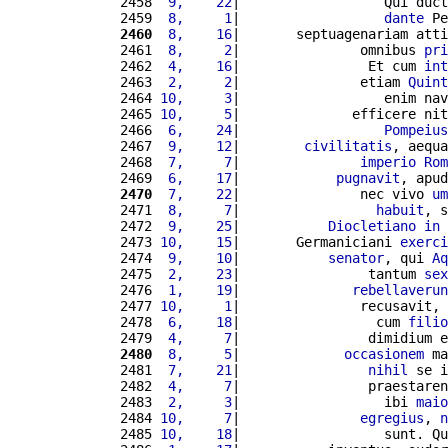
2458 
 9,    22
|                  Qui duct
2459 
 8,     1
|                  
dante
 Pe
2460
 8,    16
|       septuagenariam atti
2461 
 8,     2
|               omnibus 
pri
2462 
 4,    16
|                Et cum 
int
2463 
 2,     2
|               etiam 
Quint
2464 
10,     3
|                  enim nav
2465 
10,     5
|              efficere nit
2466 
 6,    24
|                  
Pompeius
2467 
 9,    12
|        
civilitatis
, aequa
2468 
 7,     7
|               
imperio
Rom
2469 
 6,    17
|            
pugnavit
, apud
2470
 7,    22
|               nec vivo 
um
2471 
 8,     7
|                 
habuit
, s
2472 
 9,    25
|           
Diocletiano
in
2473 
10,    15
|       Germaniciani 
exerci
2474 
 9,    10
|           
senator
, qui 
Aq
2475 
 2,    23
|                tantum 
sex
2476 
 1,    19
|              
rebellaverun
2477 
10,     1
|               recusavit, 
2478 
 6,    18
|                 cum 
filio
2479 
 4,     7
|                dimidium e
2480
 8,     5
|             
occasionem
 ma
2481 
 7,    21
|                
nihil
 se i
2482 
 4,     7
|                praestaren
2483 
 2,     3
|                  ibi 
maio
2484 
10,     7
|               
egregius
, 
n
2485 
10,    18
|                  sunt. Qu