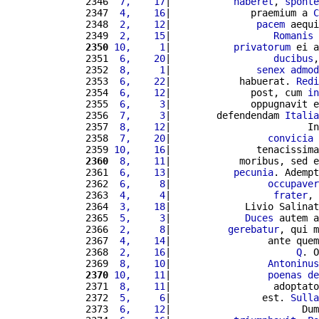
2346 
 7,    17
|           
haberet
, 
sponte
2347 
 4,    16
|              praemium a 
C
2348 
 2,    12
|               
pacem
 aequi
2349 
 2,    15
|                  
Romanis
2350
10,     1
|           
privatorum
 ei a
2351 
 6,    20
|                  
ducibus
,
2352 
 8,     1
|               
senex
admod
2353 
 6,    22
|            habuerat. 
Redi
2354 
 6,    12
|              post, cum 
in
2355 
 6,     3
|              oppugnavit e
2356 
 7,     3
|        defendendam 
Italia
2357 
 8,    12
|                        In
2358 
 7,    20
|                 
convicia
 
2359 
10,    16
|               tenacissima
2360
 8,    11
|            moribus, sed e
2361 
 6,    13
|           
pecunia
. Adempt
2362 
 6,     8
|                 
occupaver
2363 
 4,     4
|                  
frater
, 
2364 
 3,    18
|             Livio Salinat
2365 
 5,     3
|             
Duces
 autem a
2366 
 2,     8
|          
gerebatur
, qui m
2367 
 4,    14
|                 ante quem
2368 
 2,    16
|                      
Q
. O
2369 
 8,    10
|                 
Antoninus
2370
10,    11
|                 
poenas
de
2371 
 8,    11
|                  adoptato
2372 
 5,     6
|                est. 
Sulla
2373 
 6,    12
|                       Dum