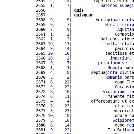
2654 
 4,     5
|         repetitus etiam a
2655 
 1,     7
|            
Sabinos
subegi
2656          | 
quis
2657          | 
quisquam
2658 
 9,     9
|          
Agrippinae
occis
2659 
 9,     7
|              
Hinc
Liciniu
2660
 7,     9
|                   
Aquitan
2661 
 1,     2
|                  Commotis
2662 
 1,     2
|            
nationes
 atque
2663 
10,    17
|              
bella
 inlata
2664 
 9,    14
|                  pecuniis
2665 
10,    10
|              seditiose et
2666 
10,     2
|                
imperium
. 
2667 
 9,     7
|           
principum
 vel 
i
2668 
 1,     1
|               
Romulo
 exor
2669 
 4,     8
|        
septuaginta
civita
2670
 3,     2
|              
Romanis
 pare
2671 
 6,    22
|                  apud The
2672 
 9,    22
|                  
Carausiu
2673 
 8,    10
|             
victoriam
Tra
2674 
 6,    11
|               manente 
Mit
2675 
 4,     4
|        offerebatur: ut ex
2676 
 2,    23
|                  ut a mar
2677 
 3,    23
|                 educerent
2678 
10,    18
|                  odore cu
2679 
 3,    16
|                 
Scipionem
2680
 6,    14
|                  quod 
reg
2681 
 9,    22
|               Ita 
Britann