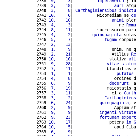
2738 
 9,     3
|          
imperaverunt
; in
2739 
 3,    18
|                 
auri
 atqu
2740
 3,     8
| 
Carthaginiensibus
indictu
2741 
10,     6
|          Nicomediam se 
de
2742 
10,    16
|                
animi
 pler
2743 
 4,     3
|                   ne 
Roma
2744 
 8,    11
|          successorem para
2745 
 4,     2
|        
quinquaginta
 solas
2746 
 5,     7
|             
fugam
 conpule
2747 
 2,    13
|                          
2748 
 1,     9
|                enim, ne q
2749 
 2,    21
|                Atilius 
Re
2750
10,    16
|               stativa 
ali
2751 
 9,    28
|              
vitae
statum
2752 
 7,    11
|              blanditias e
2753 
 1,     1
|                  
putatus
 
2754 
 4,     8
|                 ordines d
2755 
 6,     9
|               
dederunt
, a
2756 
 7,    19
|              maiestatis q
2757 
 3,    11
|                ei a 
Carth
2758 
 3,     2
|             
Carthaginiens
2759 
 6,    24
|           
quinquaginta
, v
2760
 2,     9
|                 Appiam st
2761 
 9,     9
|           
ingenti
virtute
2762 
 9,    23
|           
fortunam
expert
2763 
10,    17
|               petens 
in
G
2764 
10,     5
|                 apud Ciba
2765 
 6,     9
|                          