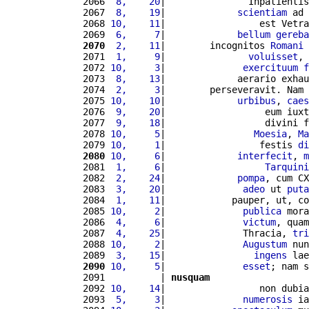
2066 
 8,    20
|               Inpatientis
2067 
 8,    19
|             
scientiam
 ad 
2068 
10,    11
|                 est Vetra
2069 
 6,     7
|             
bellum
gereba
2070
 2,    11
|        incognitos 
Romani
 
2071 
 1,     9
|               
voluisset
, 
2072 
10,     3
|              
exercituum
f
2073 
 8,    13
|             aerario exhau
2074 
 2,     3
|        perseveravit. Nam 
2075 
10,    10
|             
urbibus
, 
caes
2076 
 9,    20
|                  eum iuxt
2077 
 9,    18
|                  divini f
2078 
10,     5
|                
Moesia
, 
Ma
2079 
10,     1
|                 festis 
di
2080
10,     6
|             
interfecit
, 
m
2081 
 1,     6
|                  
Tarquini
2082 
 2,    24
|             
pompa
, cum CX
2083 
 3,    20
|              
adeo
 ut 
puta
2084 
 1,    11
|            pauper, ut, co
2085 
10,     2
|              
publica
 mora
2086 
 4,     6
|              
victum
, quam
2087 
 4,    25
|              Thracia, 
tri
2088 
10,     2
|              
Augustum
 nun
2089 
 3,    15
|                
ingens
 lae
2090
10,     5
|              
esset
; nam s
2091          | 
nusquam
2092 
10,    14
|                 non dubia
2093 
 5,     3
|              
numerosis
 ia