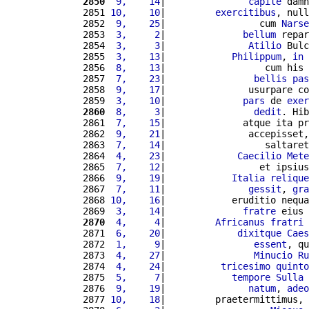
2850
 9,    14
|               
capite
 damn
2851 
10,    10
|         
exercitibus
, null
2852 
 9,    25
|                 cum 
Narse
2853 
 3,     2
|              
bellum
 repar
2854 
 3,     3
|               
Atilio
 Bulc
2855 
 3,    13
|            
Philippum
, 
in
2856 
 8,    13
|                  cum his 
2857 
 7,    23
|                
bellis
pas
2858 
 9,    17
|               usurpare co
2859 
 3,    10
|              
pars
 de 
exer
2860
 8,     3
|                
dedit
. Hib
2861 
 7,    15
|              atque ita pr
2862 
 9,    21
|               accepisset,
2863 
 7,    14
|                  saltaret
2864 
 4,    23
|             
Caecilio
Mete
2865 
 7,    12
|                 et ipsius
2866 
 9,    19
|            
Italia
relique
2867 
 7,    11
|               
gessit
, 
gra
2868 
10,    16
|            eruditio nequa
2869 
 3,    14
|              
fratre
 eius 
2870
 4,     4
|         
Africanus
fratri
 
2871 
 6,    20
|             
dixitque
Caes
2872 
 1,     9
|                
essent
, qu
2873 
 4,    27
|                
Minucio
Ru
2874 
 4,    24
|          
tricesimo
quinto
2875 
 5,     7
|            
tempore
Sulla
 
2876 
 9,    19
|               
natum
, 
adeo
2877 
10,    18
|         praetermittimus, 