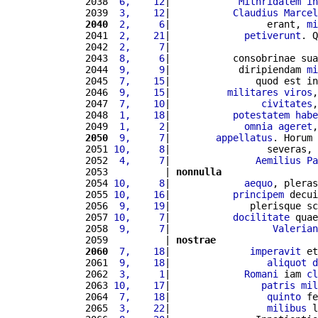
2038 
 6,    12
|            
Mithridatem
in
2039 
 3,    12
|           
Claudius
Marcel
2040
 2,     6
|                 erant, 
mi
2041 
 2,    21
|             
petiverunt
. Q
2042 
 2,     7
|                          
2043 
 8,     6
|           consobrinae sua
2044 
 9,     9
|            diripiendam 
mi
2045 
 7,    15
|               quod est in
2046 
 9,    15
|          
militares
viros
,
2047 
 7,    10
|                
civitates
,
2048 
 1,    18
|           
potestatem
habe
2049 
 1,     2
|             
omnia
ageret
,
2050
 9,     7
|        
appellatus
. Horum 
2051 
10,     8
|                 severas, 
2052 
 4,     7
|               
Aemilius
Pa
2053          | 
nonnulla
2054 
10,     8
|             
aequo
, pleras
2055 
10,    16
|           
principem
 decui
2056 
 9,    19
|              plerisque sc
2057 
10,     7
|           
docilitate
 quae
2058 
 9,     7
|                  
Valerian
2059          | 
nostrae
2060
 7,    18
|              
imperavit
 et
2061 
 9,    18
|                 
aliquot
d
2062 
 3,     1
|             
Romani
 iam 
cl
2063 
10,    17
|                
patris
mil
2064 
 7,    18
|                 
quinto
 fe
2065 
 3,    22
|                 
milibus
 l