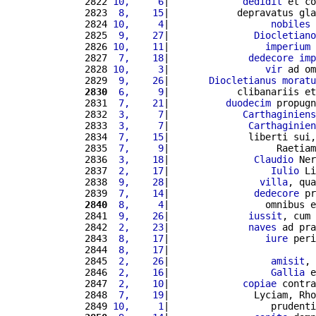
2822 
10,     6
|             
dedidit
 et co
2823 
 8,    15
|            depravatus gla
2824 
10,     4
|                  
nobiles
 
2825 
 9,    27
|               
Diocletiano
2826 
10,    11
|                 
imperium
 
2827 
 7,    18
|              
dedecore
imp
2828 
10,     3
|                 
vir
 ad om
2829 
 9,    26
|       
Diocletianus
moratu
2830
 6,     9
|            clibanariis et
2831 
 7,    21
|          
duodecim
 propugn
2832 
 3,     7
|             
Carthaginiens
2833 
 3,     7
|              
Carthaginien
2834 
 7,    15
|              liberti sui,
2835 
 7,     9
|                   Raetiam
2836 
 3,    18
|               
Claudio
 Ner
2837 
 2,    17
|                  
Iulio
 Li
2838 
 9,    28
|                
villa
, qua
2839 
 7,    14
|               
dedecore
 pr
2840
 8,     4
|                 omnibus e
2841 
 9,    26
|              
iussit
, cum 
2842 
 2,    23
|              
naves
 ad pra
2843 
 8,    17
|                 
iure
 peri
2844 
 8,    17
|                          
2845 
 2,    26
|                  
amisit
, 
2846 
 2,    16
|                  
Gallia
 e
2847 
 2,    10
|             
copiae
 contra
2848 
 7,    19
|               Lyciam, Rho
2849 
10,     1
|                  prudenti