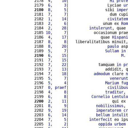
2178 
 4,    10
|                  
Hi
profe
2179 
 6,     3
|                 Lyciae 
ur
2180
 8,     5
|                sibi 
imper
2181 
 7,     7
|                  dum cupi
2182 
 1,    14
|                 
civitatem
2183 
 2,     6
|               unum ex 
Rom
2184 
 2,    28
|         
intulerunt
, quae 
2185 
10,     7
|           occasionum prae
2186 
 4,    17
|              quae 
Hispani
2187 
 8,     8
|   liberalitatibus minuit,
2188 
 8,    20
|                 
paulo
 asp
2189 
 5,     7
|                
Sullam
in
2190
 6,    15
|                       
M
. 
2191 
 7,    15
|                          
2192 
 7,    22
|             tamquam 
in
pr
2193 
 7,    13
|                addidit, q
2194 
 7,    18
|           
admodum
 clare 
n
2195 
 5,     7
|                  
venerunt
2196 
 5,     4
|                
Marium
fug
2197 
 0, praef
|                 
civilibus
2198 
 4,     8
|                
traditur
, 
2199 
 6,     8
|          
Cornelio
Lentulo
2200
 2,    11
|                   qui ex 
2201 
 8,     9
|            
nobilissimus
, 
2202 
 9,    19
|            
imperatorem
cr
2203 
 6,    14
|            
bellum
intulit
2204 
 7,     5
|         
interfecit
 eo ips
2205 
 1,     2
|             
oppida
urbem
 