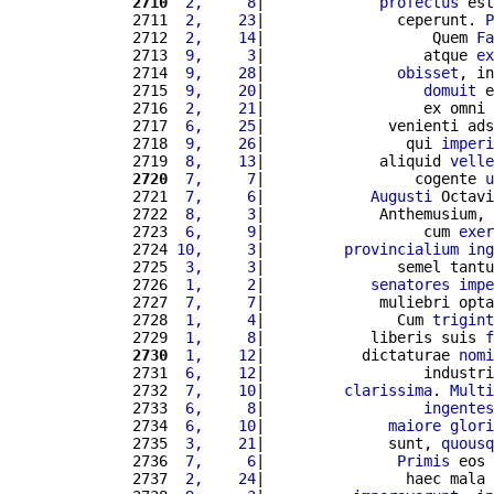
2710
 2,     8
|             
profectus
 est
2711 
 2,    23
|               ceperunt. 
P
2712 
 2,    14
|                   Quem 
Fa
2713 
 9,     3
|                  atque 
ex
2714 
 9,    28
|               
obisset
, in
2715 
 9,    20
|                  
domuit
 e
2716 
 2,    21
|                  ex omni 
2717 
 6,    25
|              venienti ads
2718 
 9,    26
|                qui 
imperi
2719 
 8,    13
|             aliquid 
velle
2720
 7,     7
|                 cogente 
u
2721 
 7,     6
|            
Augusti
 Octavi
2722 
 8,     3
|             Anthemusium, 
2723 
 6,     9
|                  cum 
exer
2724 
10,     3
|         
provincialium
ing
2725 
 3,     3
|               semel tantu
2726 
 1,     2
|            
senatores
impe
2727 
 7,     7
|             muliebri opta
2728 
 1,     4
|               Cum 
trigint
2729 
 1,     8
|            liberis suis 
f
2730
 1,    12
|           dictaturae 
nomi
2731 
 6,    12
|                  industri
2732 
 7,    10
|         
clarissima
. 
Multi
2733 
 6,     8
|                  
ingentes
2734 
 6,    10
|              
maiore
glori
2735 
 3,    21
|              sunt, 
quousq
2736 
 7,     6
|               
Primis
 eos 
2737 
 2,    24
|                haec mala 