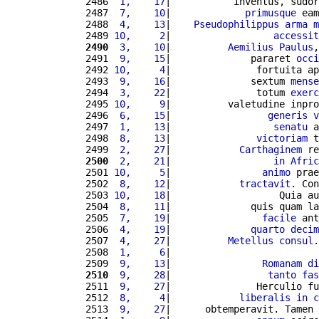
2486 
 1,    17
|           inventus, sudor
2487 
 7,    10
|             
primusque
 eam
2488 
 4,    13
|    
Pseudophilippus
arma
m
2489 
10,     2
|                  
accessit
2490
 3,    10
|          
Aemilius
Paulus
,
2491 
 9,    15
|              pararet 
occi
2492 
10,     4
|               fortuita ap
2493 
 9,    16
|              sextum 
mense
2494 
 3,    22
|               totum 
exerc
2495 
10,     9
|          valetudine inpro
2496 
 6,    15
|                 
generis
v
2497 
 1,    13
|                  
senatu
 a
2498 
 8,    13
|               
victoriam
 t
2499 
 2,    27
|            
Carthaginem
 re
2500
 2,    21
|                  
in
Afric
2501 
10,     5
|                
animo
 prae
2502 
 8,    12
|            
tractavit
. Con
2503 
10,    18
|                   Quia au
2504 
 8,    11
|              quis quam la
2505 
 7,    19
|                
facile
 ant
2506 
 4,    19
|              
quarto
decim
2507 
 4,    27
|          
Metellus
consul
.
2508 
 1,     6
|                          
2509 
 9,    13
|                
Romanam
di
2510
 9,    28
|                 
tanto
fas
2511 
 9,    27
|               Herculio fu
2512 
 8,     4
|            
liberalis
in
c
2513 
 9,    27
|      obtemperavit. Tamen 