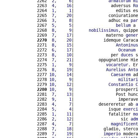
2262 
 2,     6
|              
armatorum
mi
2263 
 4,    16
|               adversus 
Ro
2264 
 1,     1
|                 editus es
2265 
 7,    20
|              coniuratione
2266 
 3,     8
|              adhuc ea 
par
2267 
 5,     5
|                 
bellum
 a 
2268 
 8,     9
|      
nobilissimus
, quippe
2269 
 7,    17
|             materno 
gener
2270
 8,    20
|            idemque Caraca
2271 
 8,    15
|                 
Antoninus
2272 
 6,    17
|                  
Oceanum
 
2273 
 8,    10
|               per 
duces
 s
2274 
 7,    21
|          oppugnatione Hie
2275 
 1,     9
|             
vocaretur
. Er
2276 
 8,    19
|             
Aurelius
Anto
2277 
10,    14
|               
Caesarem
 ad
2278 
10,     9
|                  
militari
2279 
10,    12
|              
Constantio
C
2280
10,     9
|                 prosperri
2281 
 7,    13
|                 Post hunc
2282 
 9,     1
|                  imperave
2283 
 4,     7
|          desereretur ab 
a
2284 
 5,     4
|              isque 
exerci
2285 
 1,    11
|              fataliter 
mo
2286 
 2,    12
|                   sic 
adm
2287 
 4,     7
|               
magnificent
2288 
 7,    18
|            gladio, sterco
2289 
 7,    19
|            
imperio
 modera