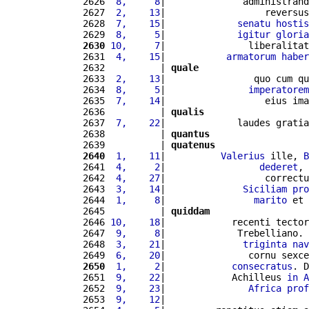
2626 
 8,     8
|              administrand
2627 
 2,    13
|                  reversus
2628 
 7,    15
|             
senatu
hostis
2629 
 8,     5
|             
igitur
gloria
2630
10,     7
|               liberalitat
2631 
 4,    15
|           
armatorum
haber
2632          | 
quale
2633 
 2,    13
|                quo cum qu
2634 
 8,     5
|               
imperatorem
2635 
 7,    14
|                  eius ima
2636          | 
qualis
2637 
 7,    22
|             laudes gratia
2638          | 
quantus
2639          | 
quatenus
2640
 1,    11
|          
Valerius
 ille, 
B
2641 
 4,     2
|                 
dederet
, 
2642 
 4,    27
|                  correctu
2643 
 3,    14
|              
Siciliam
pro
2644 
 1,     8
|                
marito
 et 
2645          | 
quiddam
2646 
10,    18
|            recenti tector
2647 
 9,     8
|             Trebelliano. 
2648 
 3,    21
|              
triginta
nav
2649 
 6,    20
|               cornu sexce
2650
 1,     2
|            
consecratus
. D
2651 
 9,    22
|            Achilleus 
in
A
2652 
 9,    23
|               
Africa
prof
2653 
 9,    12
|                          