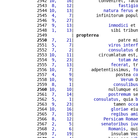
2542 
10,    16
|          conveniret, facu
2543 
 8,    12
|                  
fastigio
2544 
10,    13
|            
natura
ferus
 e
2545 
 4,     7
|         infinitorum popul
2546 
 9,    27
|                          
2547 
 9,    13
|              
inmodici
 et 
2548 
 1,    13
|               sibi tribun
2549          | 
propterea
2550
 7,    21
|                  patre mi
2551 
 5,     7
|              
viros
interf
2552 
 7,     2
|              
consulatus
 d
2553 
10,    11
|          circumlatum est,
2554 
 9,    23
|                  
totam
Ae
2555 
 7,    13
|               
fecerat
, tr
2556 
10,     7
|       adpetentissimus, 
fo
2557 
 4,     9
|                 postea 
co
2558 
10,     9
|                   
Verum
 D
2559 
 8,     1
|                
consulibus
2560
10,    10
|              nullumque ei
2561 
 7,    14
|              
postremum
 se
2562 
 5,     1
|        
consulatus
, quia 
b
2563 
 9,    23
|                tamen 
occa
2564 
10,    16
|               
gloriae
 eiu
2565 
 7,    19
|               
regibus
ami
2566 
 8,    12
|            
Persicam
Romae
2567 
 2,     5
|           
senatoribus
iuv
2568 
 2,     6
|              
Romanis
, qui
2569 
 7,    19
|               insulam Vec