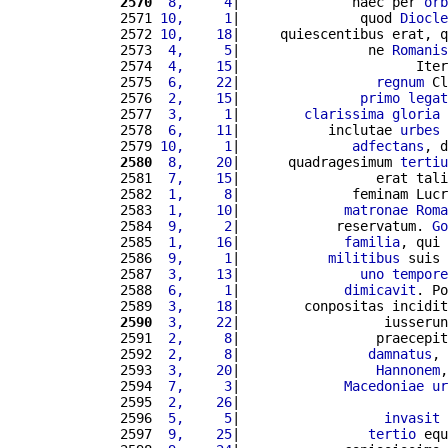
2570
 8,     4
|              haec per 
orb
2571 
10,     1
|               quod 
Diocle
2572 
10,    18
|     quiescentibus erat, q
2573 
 4,     5
|                ne 
Romanis
2574 
 4,    15
|                      Iter
2575 
 6,    22
|                 
regnum
 Cl
2576 
 2,    15
|               
primo
legat
2577 
 3,     1
|        
clarissima
gloria
 
2578 
 6,    11
|           inclutae 
urbes
 
2579 
10,     1
|              
adfectans
, d
2580
 8,    20
|      quadragesimum 
tertiu
2581 
 7,    15
|                 erat tali
2582 
 1,     8
|              feminam Lucr
2583 
 1,    10
|             
matronae
Roma
2584 
 9,     2
|            reservatum. 
Go
2585 
 1,    16
|             
familia
, qui 
2586 
 9,     1
|           
militibus
 suis 
2587 
 3,    13
|               
uno
tempore
2588 
 6,     1
|             
dimicavit
. Po
2589 
 3,    18
|        conpositas incidit
2590
 3,    22
|                  iusserun
2591 
 2,     8
|                 praecepit
2592 
 2,     8
|                
damnatus
, 
2593 
 3,    20
|                 
Hannonem
,
2594 
 7,     3
|             
Macedoniae
ur
2595 
 2,    26
|                          
2596 
 5,     5
|                  
invasit
 
2597 
 9,    25
|                
tertio
 equ