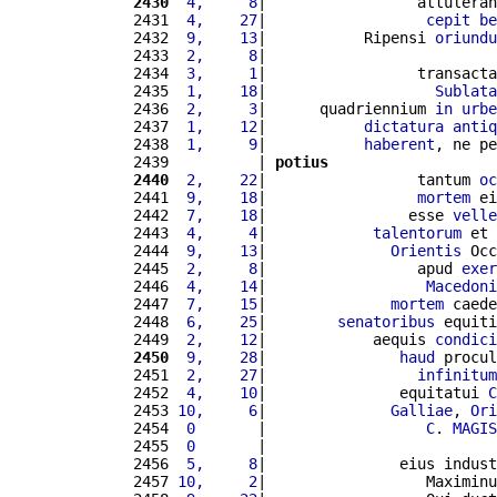
2430
 4,     8
|                 attuleran
2431 
 4,    27
|                  
cepit
be
2432 
 9,    13
|           Ripensi 
oriundu
2433 
 2,     8
|                          
2434 
 3,     1
|                 transacta
2435 
 1,    18
|                   
Sublata
2436 
 2,     3
|      quadriennium 
in
urbe
2437 
 1,    12
|           
dictatura
antiq
2438 
 1,     9
|           
haberent
, ne pe
2439          | 
potius
2440
 2,    22
|                 tantum 
oc
2441 
 9,    18
|                 
mortem
 ei
2442 
 7,    18
|                esse 
velle
2443 
 4,     4
|            
talentorum
 et 
2444 
 9,    13
|              
Orientis
 Occ
2445 
 2,     8
|                 apud 
exer
2446 
 4,    14
|                  
Macedoni
2447 
 7,    15
|              
mortem
 caede
2448 
 6,    25
|        
senatoribus
 equiti
2449 
 2,    12
|            aequis 
condici
2450
 9,    28
|               
haud
 procul
2451 
 2,    27
|                 
infinitum
2452 
 4,    10
|               equitatui 
C
2453 
10,     6
|              
Galliae
, 
Ori
2454 
 0       
|                  
C
. 
MAGIS
2455 
 0       
|                          
2456 
 5,     8
|               eius indust
2457 
10,     2
|                  Maximinu