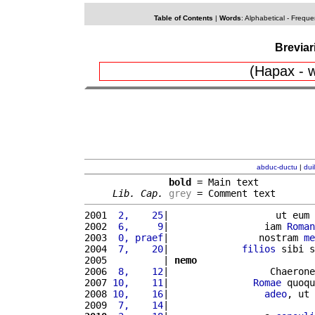
Table of Contents
|
Words
:
Alphabetical
-
Freque
Breviar
(Hapax - w
abduc-ductu
|
dui
bold
 = Main text

Lib. Cap.
grey
 = Comment text
2001 
 2,    25
|                   ut eum 
2002 
 6,     9
|                 iam 
Roman
2003 
 0, praef
|                nostram 
me
2004 
 7,    20
|             
filios
 sibi s
2005          | 
nemo
2006 
 8,    12
|                  Chaerone
2007 
10,    11
|               
Romae
 quoqu
2008 
10,    16
|                 
adeo
, ut 
2009 
 7,    14
|                          