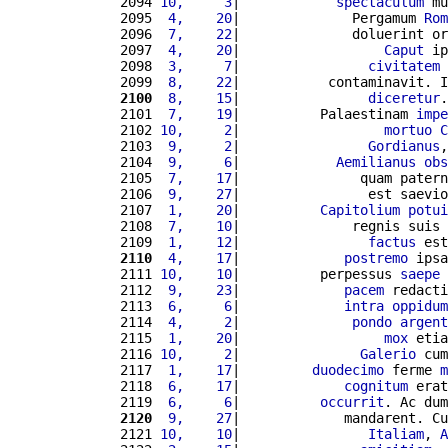
2094 
10,     3
|            
spectaculum
 mu
2095 
 4,    20
|              Pergamum 
Rom
2096 
 7,    22
|              doluerint or
2097 
 4,    20
|                  
Caput
 ip
2098 
 3,     7
|                
civitatem
2099 
 8,    22
|           contaminavit. I
2100
 8,    15
|                
diceretur
.
2101 
 7,    19
|          Palaestinam 
impe
2102 
10,     2
|                  
mortuo
C
2103 
 9,     2
|                
Gordianus
,
2104 
 9,     6
|            
Aemilianus
obs
2105 
 7,    17
|               quam patern
2106 
 9,    27
|                est saevio
2107 
 1,    20
|          
Capitolium
potui
2108 
 7,    10
|              regnis suis 
2109 
 1,    12
|                
factus
 est
2110
 4,    17
|             
postremo
 ipsa
2111 
10,    10
|          perpessus 
saepe
2112 
 9,    23
|             
pacem
 redacti
2113 
 6,     6
|             
intra
oppidum
2114 
 4,     2
|              
pondo
argent
2115 
 1,    20
|                  
mox
 etia
2116 
10,     2
|               
Galerio
 cum
2117 
 1,    17
|         
duodecimo
 ferme 
m
2118 
 6,    17
|             
cognitum
 erat
2119 
 6,     6
|          
occurrit
. Ac dum
2120
 9,    27
|             mandarent. Cu
2121 
10,    10
|                
Italiam
, 
A