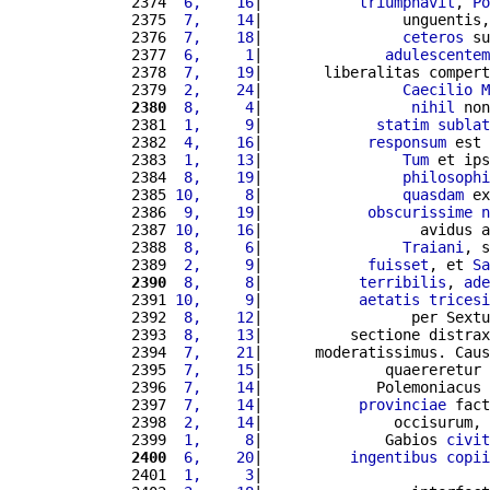
2374 
 6,    16
|           
triumphavit
, 
Po
2375 
 7,    14
|                unguentis,
2376 
 7,    18
|                
ceteros
 su
2377 
 6,     1
|              
adulescentem
2378 
 7,    19
|       liberalitas compert
2379 
 2,    24
|                
Caecilio
M
2380
 8,     4
|                 
nihil
 non
2381 
 1,     9
|             
statim
sublat
2382 
 4,    16
|            
responsum
 est 
2383 
 1,    13
|                
Tum
 et ips
2384 
 8,    19
|                
philosophi
2385 
10,     8
|                
quasdam
 ex
2386 
 9,    19
|            
obscurissime
n
2387 
10,    16
|                  avidus a
2388 
 8,     6
|                
Traiani
, s
2389 
 2,     9
|            
fuisset
, et 
Sa
2390
 8,     8
|           
terribilis
, 
ade
2391 
10,     9
|           
aetatis
tricesi
2392 
 8,    12
|                 per Sextu
2393 
 8,    13
|          sectione distrax
2394 
 7,    21
|      moderatissimus. Caus
2395 
 7,    15
|              quaereretur 
2396 
 7,    14
|             Polemoniacus 
2397 
 7,    14
|           
provinciae
 fact
2398 
 2,    14
|               occisurum, 
2399 
 1,     8
|              Gabios 
civit
2400
 6,    20
|          
ingentibus
copii
2401 
 1,     3
|                          