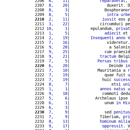
2206 
 6,    11
|             
reparaverat
, 
2207 
 8,    20
|                duxerit. D
2208 
 8,     3
|               Bosphoranor
2209 
 8,     5
|                
intra
urbe
2210
 2,    11
|              
iussit
 eos p
2211 
 3,    22
|             circumduci pe
2212 
10,     1
|         epulandum, 
privat
2213 
 1,     5
|               
adiecit
 et 
2214 
 2,    19
|         
Insequenti
anno
V
2215 
 7,    16
|                videretur.
2216 
 9,    28
|                 a Salonis
2217 
 9,    25
|               cum praesid
2218 
 9,    21
|             
tractum
 Belgi
2219 
 7,     5
|            
Persas
tribus
2220
 6,    20
|                 Deinde 
in
2221 
 7,    10
|            Mauritania a 
r
2222 
 7,    19
|               quae fuit 
u
2223 
 7,    19
|              huic 
success
2224 
 8,     7
|                  etsi 
uni
2225 
 1,     1
|             
annos
natus
u
2226 
 9,    18
|              commoti dedu
2227 
 5,     6
|           Archelaus ipse 
2228 
 6,     1
|               unum 
in
His
2229 
 6,     3
|                          
2230
 7,     9
|               sed 
penitus
2231 
 7,     9
|             Tiberium, 
pri
2232 
 8,    13
|             
hominum
milia
2233 
 9,    17
|              
oppressit
. V