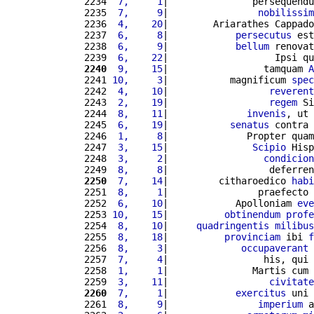
2234 
 7,     1
|               persequendu
2235 
 7,     9
|                
nobilissim
2236 
 4,    20
|        Ariarathes Cappado
2237 
 6,     8
|            
persecutus
 est
2238 
 6,     9
|            
bellum
 renovat
2239 
 6,    22
|                   Ipsi qu
2240
 9,    15
|                 tamquam 
A
2241 
10,     3
|           magnificum 
spec
2242 
 4,    10
|                  
reverent
2243 
 2,    19
|                  
regem
 Si
2244 
 8,    11
|              
invenis
, ut 
2245 
 6,    19
|           
senatus
 contra 
2246 
 1,     8
|              Propter quam
2247 
 3,    15
|               
Scipio
 Hisp
2248 
 3,     2
|                 
condicion
2249 
 8,     8
|                  deferren
2250
 7,    14
|         citharoedico 
habi
2251 
 8,     1
|                praefecto 
2252 
 6,    10
|            Apolloniam 
eve
2253 
10,    15
|          
obtinendum
profe
2254 
 8,    10
|     
quadringentis
milibus
2255 
 8,    18
|          
provinciam
 ibi 
f
2256 
 8,     3
|             
occupaverant
2257 
 7,     4
|                 his, qui 
2258 
 1,     1
|               Martis cum 
2259 
 3,    11
|                  
civitate
2260
 7,     1
|            
exercitus
 uni 
2261 
 8,     9
|                
imperium
 a