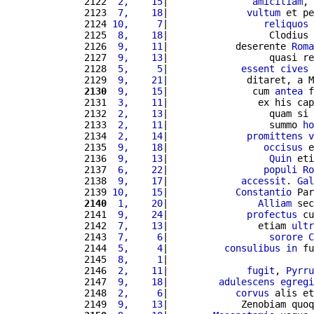
2122 
 2,    15
|               
amicitiam
, 
2123 
 7,    18
|              
vultum
 et pe
2124 
10,     7
|                 
reliquos
2125 
 8,    18
|                  Clodius 
2126 
 9,    11
|            deserente 
Roma
2127 
 9,    13
|                  quasi re
2128 
 5,     5
|             
essent
cives
2129 
 9,    21
|              ditaret, a M
2130
 9,    15
|               cum 
antea
 f
2131 
 3,    11
|                ex his cap
2132 
 2,    13
|                  quam si 
2133 
 2,    11
|                  summo 
ho
2134 
 2,    14
|              
promittens
v
2135 
 9,    18
|                 
occisus
 e
2136 
 9,    13
|                  
Quin
 eti
2137 
 6,    22
|                 
populi
Ro
2138 
 9,    17
|             
accessit
. 
Gal
2139 
10,    15
|            
Constantio
 Par
2140
 1,    20
|                
Alliam
 sec
2141 
 9,    24
|              
profectus
 cu
2142 
 7,    13
|                etiam 
ultr
2143 
 7,     6
|                  
sorore
C
2144 
 5,     4
|          
consulibus
in
 fu
2145 
 8,     1
|                          
2146 
 2,    11
|              
fugit
, 
Pyrru
2147 
 9,    18
|         
adulescens
egregi
2148 
 2,     6
|            
corvus
 alis et
2149 
 9,    13
|             Zenobiam quoq