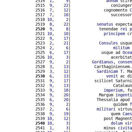
2514 
 1,     9
|               
annum
 scire
2515 
 9,    22
|                 coniunger
2516 
 7,    12
|              cognomento 
C
2517 
 7,    10
|                 successor
2518 
10,     2
|                          
2519 
 8,    22
|           
senatus
 expecta
2520
 9,     8
|            tenendae 
rei
p
2521 
10,    10
|              
principem
 cr
2522 
 9,    17
|                          
2523 
 2,    21
|            
Consules
 usque
2524 
 2,     6
|                  
militum
2525 
 6,    17
|             usque ad 
Ocea
2526 
10,     3
|                 acerbitat
2527 
 9,     2
|         
Gordianus
, 
consen
2528 
 3,    13
|          Carthaginiensem.
2529 
 3,    12
|           
Sardiniam
T
. Ma
2530
 6,    13
|               
venit
 ac di
2531 
 9,    17
|          scilicet Saturni
2532 
 9,    13
|                  Catalaun
2533 
 9,    18
|              
imperium
, fo
2534 
 9,    20
|            Margum 
ingenti
2535 
 6,    20
|           Thessalia apud 
2536 
 9,     2
|                  quidem 
f
2537 
 2,     6
|           
militari
 virtus
2538 
 9,    19
|                 quem 
Caes
2539 
10,    12
|              post Magnent
2540
10,     3
|                 
dolum
vir
2541 
 1,     3
|              minus 
civita