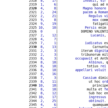
2318 
 8,    17
|             
invasit
, 
vir
2319 
 1,     6
|                  qui ad n
2320
 4,     8
|             
Magno
honore
 
2321 
 2,    24
|             
pacem
 a 
Roman
2322 
 2,    21
|                
Regulus
vi
2323 
 9,     8
|                  
mox
 comm
2324 
 9,    19
|                  fatigati
2325 
10,    10
|              
Persis
 enim 
2326 
 0       
|            DOMINO VALENTI
2327 
 2,    12
|                 
Lucanis
, 
2328 
 4,     7
|                          
2329 
 7,     1
|              
iudicatus
 es
2330
 8,    13
|                  Carnuntu
2331 
 2,     3
|            iterum 
dignita
2332 
 2,     3
|            tribunorum mil
2333 
 8,     3
|         
occupavit
 et Anth
2334 
 8,    18
|                
Albinus
, q
2335 
 8,    18
|               totius 
rei
2336 
 8,    18
|         
appellari
voluit
2337 
 8,    16
|                          
2338 
 7,     3
|             
Cassium
 dimic
2339 
 8,    11
|                ut hoc 
ord
2340
10,    18
|                  principe
2341 
 8,    18
|               multa et 
fe
2342 
 8,    12
|                Sub hoc en
2343 
10,    17
|                
ingressus
 
2344 
 2,    25
|                
obtinuit
. 
2345 
 4,     6
|                  quamquam