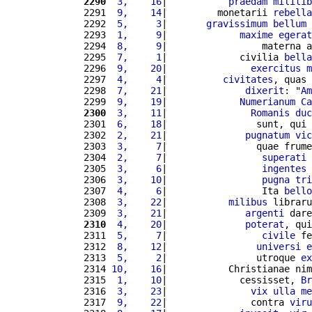
2290
 3,    16
|           
praedam
militib
2291 
 9,    14
|         monetarii 
rebella
2292 
 5,     3
|       
gravissimum
bellum
2293 
 1,     9
|             
maxime
egerat
2294 
 8,     9
|                 materna a
2295 
 7,     1
|             civilia 
bella
2296 
 9,    20
|               
exercitus
m
2297 
 4,     4
|          
civitates
, quas 
2298 
 7,    21
|              
dixerit
: "
Am
2299 
 9,    19
|             
Numerianum
Ca
2300
 3,    11
|               
Romanis
duc
2301 
 6,    18
|                sunt, qui 
2302 
 2,    21
|              
pugnatum
vic
2303 
 3,     7
|                quae frume
2304 
 2,     7
|                 
superati
 
2305 
 3,     6
|                 
ingentes
2306 
 3,    10
|                 
pugna
tri
2307 
 4,     6
|                 Ita 
bello
2308 
 3,    22
|           
milibus
 libraru
2309 
 3,    21
|              
argenti
 dare
2310
 4,    20
|              
poterat
, qui
2311 
 5,     7
|                 
civile
 fe
2312 
 8,    12
|                
universi
e
2313 
 5,     2
|                utroque 
ex
2314 
10,    16
|           Christianae nim
2315 
 1,    10
|             cessisset, 
Br
2316 
 3,    23
|               
vix
ulla
me
2317 
 9,    22
|               contra 
viru