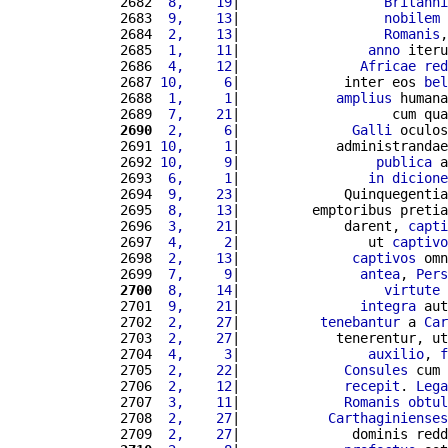
2682 
 8,    19
|                  
Britanni
2683 
 9,    13
|                  
nobilem
2684 
 2,    13
|                  
Romanis
,
2685 
 1,    11
|                
anno
 iteru
2686 
 4,    12
|               
Africae
red
2687 
10,     6
|             inter eos 
bel
2688 
 1,     1
|            
amplius
 humana
2689 
 7,    21
|                   cum qua
2690
 2,     6
|              
Galli
 oculos
2691 
10,     1
|            administrandae
2692 
10,     9
|                 
publica
 a
2693 
 6,     1
|                
in
dicione
2694 
 9,    23
|             Quinquegentia
2695 
 8,    13
|         emptoribus pretia
2696 
 3,    21
|             darent, 
capti
2697 
 4,     2
|                ut 
captivo
2698 
 2,    13
|              
captivos
 omn
2699 
 7,     9
|               
antea
, 
Pers
2700
 8,    14
|                  
virtute
 
2701 
 9,    21
|               
integra
 aut
2702 
 2,    27
|          
tenebantur
 a 
Car
2703 
 2,    27
|            tenerentur, ut
2704 
 4,     3
|                
auxilio
, 
f
2705 
 2,    22
|             
Consules
 cum 
2706 
 2,    12
|             
recepit
. 
Lega
2707 
 3,    11
|             
Romanis
obtul
2708 
 2,    27
|           
Carthaginienses
2709 
 2,    27
|              dominis redd