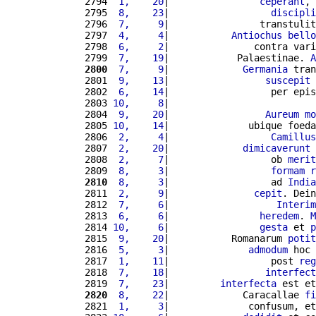
2794 
 1,    20
|                
ceperant
, 
2795 
 8,    23
|                  
discipli
2796 
 7,     9
|                transtulit
2797 
 4,     4
|           
Antiochus
bello
2798 
 6,     2
|               contra vari
2799 
 7,    19
|            Palaestinae. 
A
2800
 7,     9
|             
Germania
 tran
2801 
 9,    13
|                 
suscepit
2802 
 6,    14
|                  per epis
2803 
10,     8
|                          
2804 
 9,    20
|                 
Aureum
mo
2805 
10,    14
|              ubique foeda
2806 
 2,     4
|                  
Camillus
2807 
 2,    20
|             
dimicaverunt
2808 
 2,     7
|                  ob 
merit
2809 
 8,     3
|                  
formam
r
2810
 8,     3
|                  ad 
India
2811 
 2,     9
|               
cepit
. Dein
2812 
 7,     6
|                   
Interim
2813 
 6,     6
|                
heredem
. 
M
2814 
10,     6
|                
gesta
 et 
p
2815 
 9,    20
|           Romanarum 
potit
2816 
 5,     3
|              
admodum
 hoc 
2817 
 1,    11
|                  post 
reg
2818 
 7,    18
|                 
interfect
2819 
 7,    23
|         
interfecta
 est et
2820
 8,    22
|             Caracallae 
fi
2821 
 1,     3
|              confusum, et