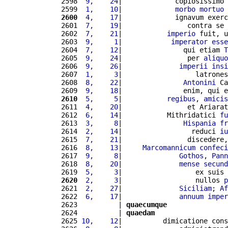
2598 
 9,    24
|             copiosissimo 
2599 
 1,    10
|             
morbo
mortuo
 
2600
 4,    17
|             ignavum exerc
2601 
 7,    19
|                contra se 
2602 
 7,    21
|           
imperio
 fuit, u
2603 
 9,     1
|            
imperator
esse
2604 
 7,    12
|               qui etiam 
T
2605 
 9,    24
|                per 
aliquo
2606 
 9,    26
|              
imperii
insi
2607 
 1,     3
|                  latrones
2608 
 8,    22
|               
Antonini
 Ca
2609 
 9,    18
|               enim, qui e
2610
 5,     5
|           
regibus
, 
amicis
2611 
 4,    20
|                et Ariarat
2612 
 6,    14
|           Mithridatici 
fu
2613 
 3,     8
|               
Hispania
fr
2614 
 2,    14
|                 reduci 
iu
2615 
 7,    21
|                discedere,
2616 
 8,    13
|     
Marcomannicum
confeci
2617 
 9,     8
|              
Gothos
, 
Pann
2618 
 8,    20
|              
mense
secund
2619 
 5,     3
|                  ex suis 
2620
 2,     3
|                  nullos 
p
2621 
 2,    27
|              
Siciliam
; 
Af
2622 
 6,    17
|              
annuum
imper
2623          | 
quaecumque
2624          | 
quaedam
2625 
10,    12
|          dimicatione cons