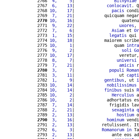
2766 
 4,     5
|                
Bithyniae
2767 
 6,    13
|             
conlocavit
. Q
2768 
10,    17
|               
pacis
 condi
2769 
 7,    21
|            quicquam negar
2770
10,    16
|                   quatenu
2771 
 9,    22
|                  
uxores
, 
2772 
 7,     6
|               
Asiam
 et 
Or
2773 
 1,    15
|              
legatis
 qui 
2774 
10,    18
|            maiorem scribe
2775 
10,     1
|                quam 
intra
2776 
 9,     2
|                   
soli
Go
2777 
10,    17
|                  veretur,
2778 
 8,     7
|                 
universi
2779 
 7,    21
|                  
amicis
 r
2780
 3,     7
|              
populi
Roman
2781 
 3,    11
|                  ut 
capti
2782 
 1,     9
|            
gentibus
, ut 
i
2783 
10,    14
|             
nobilissimus
2784 
10,    14
|            
finibus
 suis 
R
2785 
10,     2
|               
Herculius
 a
2786 
10,     2
|             adhortatus es
2787 
 7,    14
|              frigidis lav
2788 
 2,    21
|               
sexaginta
q
2789 
 2,    13
|                 
hostium
 o
2790
 3,    16
|             
hominum
 vendi
2791 
 2,    13
|           retulissent. It
2792 
 6,     3
|           
Romanorum
in
 Ta
2793 
 2,    13
|               ante eos ad