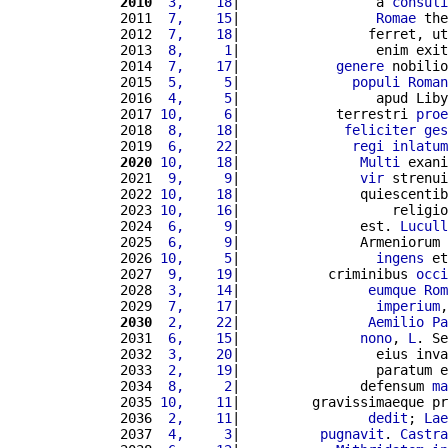
2010
 3,    18
|                 a 
consuli
2011 
 7,    15
|                 
Romae
 the
2012 
 7,    18
|                ferret, ut
2013 
 8,     1
|                 enim exit
2014 
 7,    17
|            
genere
 nobilio
2015 
 5,     5
|              
populi
Roman
2016 
 4,     5
|                 apud Liby
2017 
10,     6
|            terrestri 
proe
2018 
 8,    18
|             
feliciter
ges
2019 
 6,    22
|              
regi
inlatum
2020
10,    18
|               
Multi
 exani
2021 
 9,     9
|               
vir
 strenui
2022 
10,    18
|               quiescentib
2023 
10,    16
|                   religio
2024 
 6,     9
|               est. 
Lucull
2025 
 6,     9
|               Armeniorum 
2026 
10,     5
|                 
ingens
 et
2027 
 9,    19
|           criminibus 
occi
2028 
 3,    14
|                
eumque
Rom
2029 
 7,    17
|                 
imperium
,
2030
 2,    22
|                
Aemilio
Pa
2031 
 6,    15
|               
nono
, 
L
. Se
2032 
 3,    20
|                 eius inva
2033 
 2,    19
|                 paratum e
2034 
 8,     2
|               defensum 
ma
2035 
10,    11
|         gravissimaeque pr
2036 
 2,    11
|                
dedit
; 
Lae
2037 
 4,     3
|          
pugnavit
. 
Castra