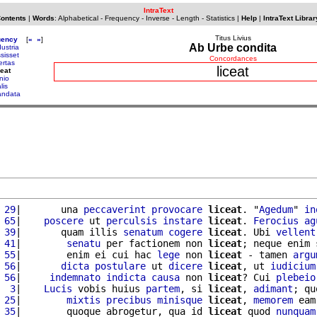
IntraText
Contents
|
Words
:
Alphabetical
-
Frequency
-
Inverse
-
Length
-
Statistics
|
Help
|
IntraText Librar
Titus Livius
uency
[
«
»
]
Ab Urbe condita
dustria
ssisset
Concordances
bertas
liceat
ceat
inio
lis
ndata
 29
|       una 
peccaverint
provocare
liceat
. "
Agedum
" 
in
 65
|    
poscere
 ut 
perculsis
instare
liceat
. 
Ferocius
ag
 39
|       quam illis 
senatum
cogere
liceat
. Ubi 
vellent
 41
|        
senatu
 per factionem non 
liceat
; neque enim 
 55
|        enim ei cui hac 
lege
 non 
liceat
 - tamen 
argu
 56
|       
dicta
postulare
 ut 
dicere
liceat
, ut 
iudicium
 56
|     
indemnato
indicta
causa
 non 
liceat
? Cui 
plebeio
  3
|    
Lucis
 vobis huius 
partem
, si 
liceat
, 
adimant
; qu
 25
|        
mixtis
precibus
minisque
liceat
, 
memorem
 35
|        quoque abrogetur, qua id 
liceat
 quod 
nunquam