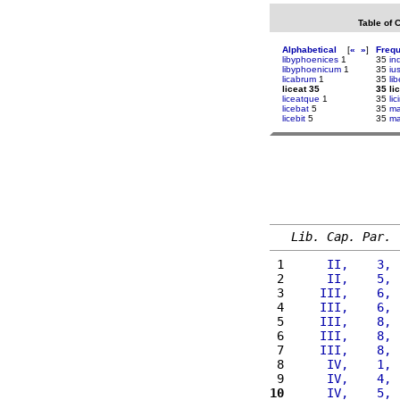
Table of 
Alphabetical
[
«
»
]
Freq
libyphoenices
1
35
in
libyphoenicum
1
35
iu
licabrum
1
35
li
liceat 35
35 li
liceatque
1
35
lic
licebat
5
35
ma
licebit
5
35
ma
Lib. Cap. Par.
 1 
     II,    3, 
 2 
     II,    5, 
 3 
    III,    6, 
 4 
    III,    6, 
 5 
    III,    8, 
 6 
    III,    8, 
 7 
    III,    8, 
 8 
     IV,    1, 
 9 
     IV,    4, 
10
     IV,    5, 