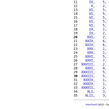
11 
     IV,    5, 
12 
      V,    2, 
13 
     VI,    5, 
14 
     VI,    5, 
15 
     VI,    5, 
16 
     VI,    5, 
17 
     VI,    5, 
18 
     IX,    1, 
19 
     IX,    2, 
20
    XXI,    2, 
21 
   XXIV,    6, 
22 
   XXIV,    6, 
23 
    XXV,    1, 
24 
    XXV,    1, 
25 
   XXVI,    5, 
26 
   XXVI,    7, 
27 
 XXVIII,    2, 
28 
   XXXI,    4, 
29 
 XXXIII,    5, 
30
 XXXIII,    5, 
31 
  XXXIV,    1, 
32 
  XXXIV,    1, 
33 
 XXXVII,    2, 
34 
    XLI,    3, 
35 
   XLII,    3, 
IntraText®
(VA2) - S