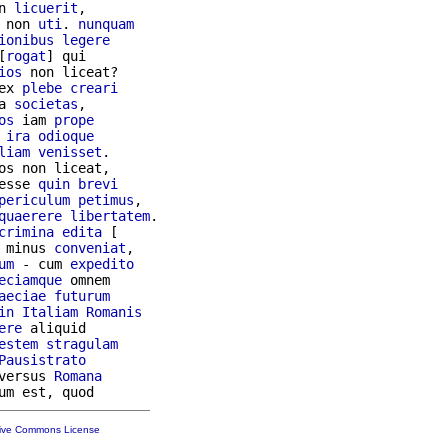
n 
licuerit
,

 non 
uti
. 
nunquam
ionibus
legere
[
rogat
] qui

ios
 non liceat?

ex 
plebe
creari
a 
societas
,

os
 iam 
prope
ira
odioque
liam
venisset
.

os non liceat,

esse 
quin
brevi
periculum
petimus
,

quaerere
libertatem
.

crimina
edita
 [

 minus 
conveniat
,

um
 - cum 
expedito
eciamque
 omnem

aeciae
futurum
in
Italiam
Romanis
ere
 aliquid

estem
stragulam
Pausistrato
versus 
Romana
tive Commons License