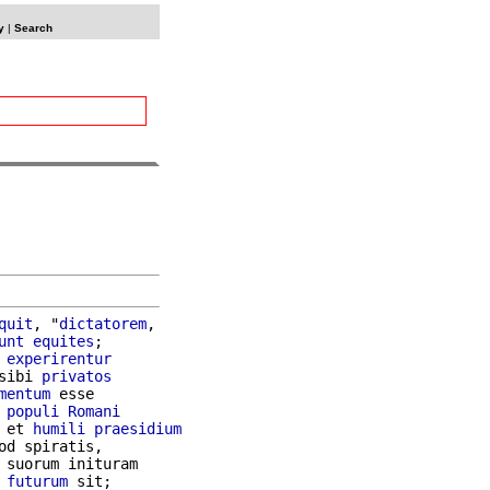
y
|
Search
quit
, "
dictatorem
,

unt
equites
;

experirentur
sibi 
privatos
mentum
 esse

populi
Romani
 et 
humili
praesidium
od spiratis,

futurum
 sit;
