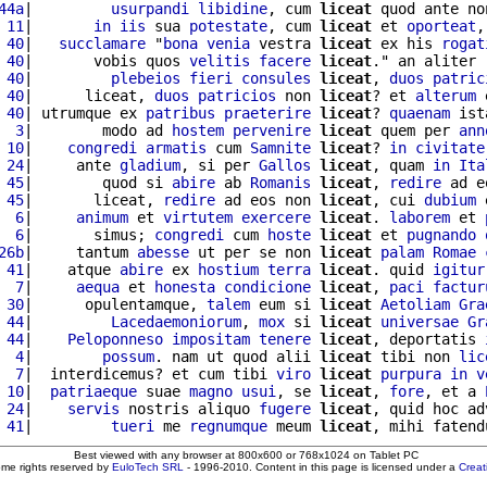
44a
|         
usurpandi
libidine
, cum 
liceat
 quod ante no
 11
|       
in
iis
 sua 
potestate
, cum 
liceat
 et 
oporteat
,
 40
|   
succlamare
 "
bona
venia
 vestra 
liceat
 ex his 
rogat
 40
|       vobis quos 
velitis
facere
liceat
." an aliter 
 40
|         
plebeios
fieri
consules
liceat
, 
duos
patric
 40
|      liceat, 
duos
patricios
 non 
liceat
? et 
alterum
 
 40
| utrumque ex 
patribus
praeterire
liceat
? 
quaenam
 ist
  3
|        modo ad 
hostem
pervenire
liceat
 quem per 
ann
 10
|    
congredi
armatis
 cum 
Samnite
liceat
? 
in
civitate
 24
|     ante 
gladium
, si per 
Gallos
liceat
, quam 
in
Ita
 45
|        quod si 
abire
 ab 
Romanis
liceat
, 
redire
 ad e
 45
|       liceat, 
redire
 ad eos non 
liceat
, cui 
dubium
 
  6
|     
animum
 et 
virtutem
exercere
liceat
. 
laborem
 et 
  6
|       simus; 
congredi
 cum 
hoste
liceat
 et 
pugnando
26b
|     tantum 
abesse
 ut per se non 
liceat
palam
Romae
 41
|    atque 
abire
 ex 
hostium
terra
liceat
. quid 
igitur
  7
|     
aequa
 et 
honesta
condicione
liceat
, 
paci
factur
 30
|      opulentamque, 
talem
 eum si 
liceat
Aetoliam
Gra
 44
|         
Lacedaemoniorum
, 
mox
 si 
liceat
universae
Gr
 44
|    
Peloponneso
impositam
tenere
liceat
, deportatis 
  4
|        
possum
. nam ut quod alii 
liceat
 tibi non 
lic
  7
|  interdicemus? et cum tibi 
viro
liceat
purpura
in
v
 10
|  
patriaeque
 suae 
magno
usui
, se 
liceat
, 
fore
, et a 
 24
|    
servis
 nostris aliquo 
fugere
liceat
, quid hoc ad
 41
|         
tueri
 me 
regnumque
 meum 
liceat
Best viewed with any browser at 800x600 or 768x1024 on Tablet PC
ome rights reserved by
EuloTech SRL
- 1996-2010. Content in this page is licensed under a
Crea