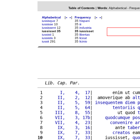
Table of Contents
|
Words
:
Alphabetical
-
Freque
Alphabetical
[
«
»
]
Frequency
[
«
»
]
iussisque
7
35
hispani
iussisse
10
35
iii
iussissent
12
35
industria
iussisset 35
35 iussisset
iussisti
1
35
libertas
iussistis
3
35
liceat
iussit
291
35
licinio
Lib. Cap. Par.
 1 
      I,    4,  17
|        enim ut cum
 2 
     II,    2,  12
|  amoverique ab 
alt
 3 
     II,    5,  59
| 
insequentem
diem
p
 4 
     II,    5,  64
|        
tentoriis
q
 5 
    III,    8,  55
|          ut quod 
t
 6 
    VII,    3, 17b
|     
quodcumque
pos
 7 
    VII,    4,  23
|       
convenire
ar
 8 
     IX,    3,  16
|         ante 
taber
 9 
     IX,    7,  33
|        
creatos
 eam
10
     IX,    7,  33
|     iussisset, 
quo