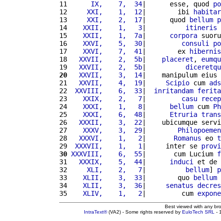
11 
     IX,    7,  34
|      esse, quod 
po
12 
    XXI,    1,  12
|        ibi 
habitar
13 
    XXI,    2,  17
|      quod 
bellum
p
14 
   XXII,    1,   3
|          
itineris
15 
   XXII,    1,  7a
|      
corpora
 suoru
16 
   XXVI,    5,  30
|         
consuli
po
17 
   XXVI,    7,  41
|        ex 
hibernis
18 
  XXVII,    2,  5b
|    
placeret
, 
eumqu
19 
  XXVII,    2,  5b
|          
diceretqu
20
  XXVII,    3,  14
|    manipulum eius 
21 
  XXVII,    4,  19
|     
Scipio
 cum 
ads
22 
 XXVIII,    6,  33
|  
inritandam
ferita
23 
   XXIX,    2,   7
|         
casu
recep
24 
   XXXI,    1,   8
|      
bellum
 cum 
Ph
25 
   XXXI,    6,  48
|      
Etruria
trans
26 
  XXXII,    3,  22
|    ubicumque servi
27 
   XXXV,    3,  29
|        
Philopoemen
28 
  XXXVI,    1,   2
|       
Romanus
 eo 
t
29 
 XXXVII,    1,   1
|     inter se 
provi
30
XXXVIII,    6,  55
|       cum Lucium 
f
31 
  XXXIX,    5,  44
|      
induci
 et de 
32 
    XLI,    2,   7
|          
bellum
] 
p
33 
   XLII,    3,  33
|        quo 
bellum
34 
   XLII,    3,  36
|     
senatus
decres
35 
   XLIV,    1,   2
|         cum 
expone
Best viewed with any br
IntraText®
(VA2) - Some rights reserved by
EuloTech SRL
- 