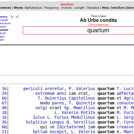
IntraText
Contents
|
Words
:
Alphabetical
-
Frequency
-
Inverse
-
Length
-
Statistics
|
Help
|
IntraText Librar
Titus Livius
uency
[
«
»
]
Ab Urbe condita
cesse
enorum
Concordances
ssint
quartum
uartum
duxit
igio
pam
 16
|      
periculi
oreretur
, 
P
. 
Valerius
quartum
T
. 
Lucr
 24
|           
extremum
anni
 iam erat, - 
quartum
adfecta
 66
|            
T
. 
Quinctius
Capitolinus
quartum
 et 
Agri
 67
|             modo 
pares
, 
T
. 
Quinctio
quartum
consule
 48
|           
volgi
 erant 
Sp
. 
Maecilius
quartum
 et 
M
. 
M
 10
|                   
L
. 
Valerio
Potito
quartum
M
. 
Furi
 16
|          
Iulus
L
. 
Furius
Medullinus
quartum
L
. 
Serg
 36
|       
Sulpicius
Longus
Q
. 
Servilius
quartum
P
. 
Corn
 6b
|             qui se [
dictatorem
] iam 
quartum
creasse
 21
|          
bellum
excepit
, 
L
. 
Valerio
quartum
 A. 
Manl