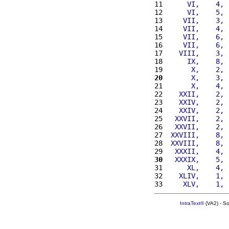
11 
     VI,    4, 
12 
     VI,    5, 
13 
    VII,    3, 
14 
    VII,    4, 
15 
    VII,    6, 
16 
    VII,    6, 
17 
   VIII,    3, 
18 
     IX,    8, 
19 
      X,    2, 
20
      X,    3, 
21 
      X,    4, 
22 
   XXII,    2, 
23 
   XXIV,    2, 
24 
   XXIV,    2, 
25 
  XXVII,    2, 
26 
  XXVII,    2, 
27 
 XXVIII,    8, 
28 
 XXVIII,    8, 
29 
  XXXII,    4, 
30
  XXXIX,    5, 
31 
     XL,    4, 
32 
   XLIV,    1, 
33 
    XLV,    1, 
IntraText®
(VA2) - S