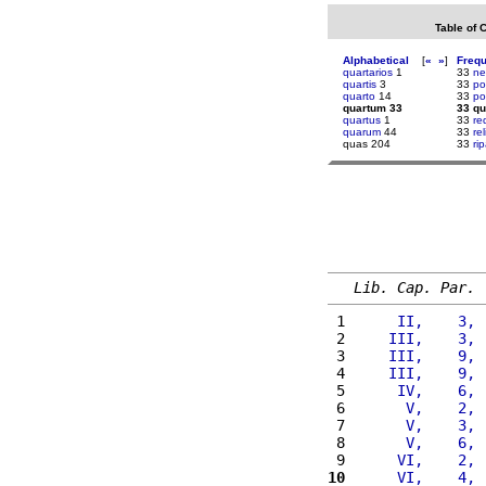
Table of 
Alphabetical
[
«
»
]
Freq
quartarios
1
33
ne
quartis
3
33
po
quarto
14
33
po
quartum 33
33 q
quartus
1
33
re
quarum
44
33
rel
quas 204
33
ri
Lib. Cap. Par.
 1 
     II,    3, 
 2 
    III,    3, 
 3 
    III,    9, 
 4 
    III,    9, 
 5 
     IV,    6, 
 6 
      V,    2, 
 7 
      V,    3, 
 8 
      V,    6, 
 9 
     VI,    2, 
10
     VI,    4, 