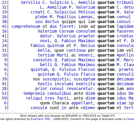
 22
|     
Servilio
C
. 
Sulpicio
L
. 
Aemilio
quartum
tribuni
 32
|             
L
. 
Aemilium
P
. 
Valerium
quartum
C
. 
Vetu
 19
|         
creati
C
. 
Sulpicius
Peticus
quartum
M
. 
Vale
 26
|           
plebe
M
. 
Popilius
Laenas
, 
quartum
consul
 38
|           
usu
doctus
 quippe qui iam 
quartum
consul
 42
| 
comprehensum
 ut 
dux
fieret
; inde ad 
quartum
lapidem
 16
|            
Valerium
Corvum
consulem
quartum
faceren
 41
|             
datur
. 
Valerius
praetor
quartum
creatus
 14
|             
novi
, 
Q
. 
Fabius
Maximus
quartum
 et 
P
. 
D
 24
|         
Fabius
quintum
 et 
P
. 
Decius
quartum
consula
 31
|            
bella
, quae 
continua
 per 
quartum
 iam vol
 10
|            
tertium
Marti
 ac 
Veneri
, 
quartum
Apollin
  9
|          
consules
Q
. 
Fabius
Maximus
quartum
M
. 
Marc
  9
|             
belli
Q
. 
Fabius
Maximus
quartum
M
. 
Clau
  6
|         
quintum
, 
Q
. 
Fulvius
Flaccus
quartum
. 
praeto
  7
|            
quintum
Q
. 
Fulvio
Flacco
quartum
consuli
 39
|          nos 
suscepistis
; 
susceptum
quartum
decimum
 41
|            
hostis
incolumi
exercitu
quartum
decimum
 28
|           
prior
consul
revocaretur
: 
quartum
 iam 
ann
 52
|      
Sempronio
consulibus
 ante 
diem
quartum
idus
De
 59
|       
reliqui
tres
facti
, ante 
diem
quartum
idus
Ma
  6
|             quem Characa 
appellant
, 
quartum
viae
 ip
  3
|         
consule
 sunt 
in
 ante <
diem
> 
quartum
 et 
tert
Best viewed with any browser at 800x600 or 768x1024 on Tablet PC
ome rights reserved by
EuloTech SRL
- 1996-2010. Content in this page is licensed under a
Crea