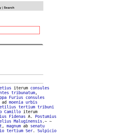
y
|
Search
etius
 iterum 
consules
ntes
tribunatum
,

ppa
Furius
consules
 ad 
moenia
urbis
etilius
tertium
tribuni
o
Camillo
 iterum

ius
Fidenas
 A. 
Postumius
elius
Maluginensis
.~ ~

t
, 
magnum
 ab 
senatu
io
tertium
Ser
. 
Sulpicio