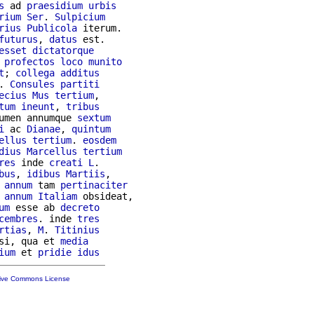
s
 ad 
praesidium
urbis
rium
Ser
. 
Sulpicium
rius
Publicola
 iterum.

futurus
, 
datus
 est.

esset
dictatorque
profectos
loco
munito
t
; 
collega
additus
. 
Consules
partiti
ecius
Mus
tertium
tum
ineunt
, 
tribus
umen annumque 
sextum
i
 ac 
Dianae
, 
quintum
ellus
tertium
. 
eosdem
dius
Marcellus
tertium
res
 inde 
creati
L
.

bus
, 
idibus
Martiis
,

annum
 tam 
pertinaciter
annum
Italiam
 obsideat,

um
 esse ab 
decreto
cembres
. inde 
tres
rtias
, 
M
. 
Titinius
si, qua et 
media
ium
 et 
pridie
idus
tive Commons License