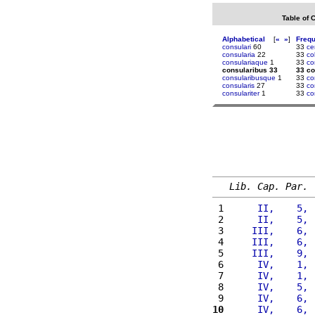
Table of 
Alphabetical
[
«
»
]
Freq
consulari
60
33
ce
consularia
22
33
co
consulariaque
1
33
co
consularibus 33
33 co
consularibusque
1
33
co
consularis
27
33
co
consulariter
1
33
co
Lib. Cap. Par.
 1 
     II,    5, 
 2 
     II,    5, 
 3 
    III,    6, 
 4 
    III,    6, 
 5 
    III,    9, 
 6 
     IV,    1, 
 7 
     IV,    1, 
 8 
     IV,    5, 
 9 
     IV,    6, 
10
     IV,    6, 