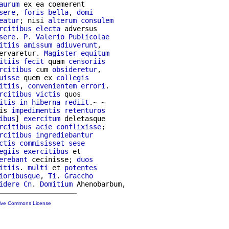
aurum
 ex ea coemerent

sere
, 
foris
bella
, 
domi
eatur
; nisi 
alterum
consulem
rcitibus
electa
 adversus

sere
. 
P
. 
Valerio
Publicolae
itiis
amissum
adiuverunt
,

ervaretur. 
Magister
equitum
itiis
fecit
 quam 
censoriis
rcitibus
 cum 
obsideretur
uisse
 quem ex 
collegis
itiis
, 
convenientem
errori
.

rcitibus
victis
 quos

itis
in
hiberna
rediit
.~ ~

is 
impedimentis
retenturos
ibus
] 
exercitum
 deletasque

rcitibus
acie
conflixisse
;

rcitibus
ingrediebantur
ctis
commisisset
sese
egiis
exercitibus
erebant
 cecinisse; 
duos
itiis
. 
multi
 et 
potentes
ioribusque
, 
Ti
. 
Graccho
idere
Cn
. 
Domitium
tive Commons License