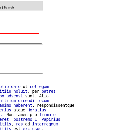
y
|
Search
otio
dato
 ut 
collegam
itiis
noluit
; per 
patres
bo
adsensi
 sunt. Alia

ultimum
dicendi
locum
animo
haberent
, respondissentque

erius
 atque 
Horatius
s
. Non tamen pro 
firmato
eret
, 
postremo
L
. 
Papirius
itiis
, 
res
 ad 
interregnum
itiis
 est 
exclusus
.~ ~
