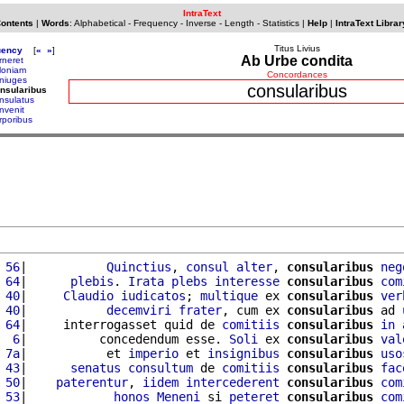
IntraText
Contents
|
Words
:
Alphabetical
-
Frequency
-
Inverse
-
Length
-
Statistics
|
Help
|
IntraText Librar
Titus Livius
uency
[
«
»
]
Ab Urbe condita
rneret
loniam
Concordances
niuges
consularibus
nsularibus
nsulatus
nvenit
rporibus
 56
|           
Quinctius
, 
consul
alter
, 
consularibus
neg
 64
|      
plebis
. 
Irata
plebs
interesse
consularibus
com
 40
|     
Claudio
iudicatos
; 
multique
 ex 
consularibus
ver
 40
|           
decemviri
frater
, cum ex 
consularibus
 ad 
 64
|     interrogasset quid de 
comitiis
consularibus
in
  6
|          concedendum esse. 
Soli
 ex 
consularibus
val
 7a
|           et 
imperio
 et 
insignibus
consularibus
uso
 43
|      
senatus
consultum
 de 
comitiis
consularibus
fac
 50
|    
paterentur
, 
iidem
intercederent
consularibus
com
 53
|            
honos
Meneni
 si 
peteret
consularibus
com