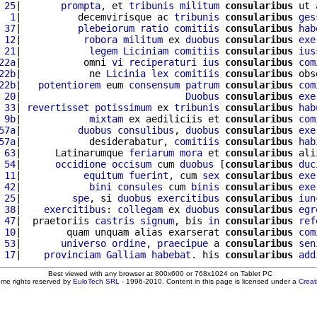
 25
|       
prompta
, et 
tribunis
militum
consularibus
 ut 
  1
|          decemvirisque ac 
tribunis
consularibus
ges
 37
|          
plebeiorum
ratio
comitiis
consularibus
hab
 12
|           
robora
militum
 ex 
duobus
consularibus
exe
 21
|            
legem
Liciniam
comitiis
consularibus
ius
22a
|           omni 
vi
reciperaturi
ius
consularibus
com
22b
|            ne 
Licinia
lex
comitiis
consularibus
 obs
22b
|   
potentiorem
 eum 
consensum
patrum
consularibus
com
 20
|                             
Duobus
consularibus
exe
 33
| 
revertisset
potissimum
 ex 
tribunis
consularibus
hab
 9b
|            
mixtam
 ex aediliciis et 
consularibus
com
57a
|          
duobus
consulibus
, 
duobus
consularibus
exe
57a
|            desiderabatur, 
comitiis
consularibus
hab
 63
|      Latinarumque 
feriarum
mora
 et 
consularibus
 ali
 54
|      
occidione
occisum
 cum 
duobus
 [
consularibus
duc
 11
|           
equitum
fuerint
, cum 
sex
consularibus
exe
 42
|            
bini
consules
 cum 
binis
consularibus
exe
 25
|         
spe
, si 
duobus
exercitibus
consularibus
iun
 38
|    
exercitibus
: 
collegam
 ex 
duobus
consularibus
egr
 47
|  praetoriis 
castris
signum
, bis 
in
consularibus
ref
 10
|        quam unquam alias exarserat 
consularibus
com
 53
|       
universo
ordine
, 
praecipue
 a 
consularibus
sen
 17
|    
provinciam
Galliam
habebat
. his 
consularibus
add
Best viewed with any browser at 800x600 or 768x1024 on Tablet PC
ome rights reserved by
EuloTech SRL
- 1996-2010. Content in this page is licensed under a
Crea