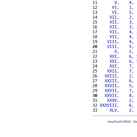
11 
      V,    4, 
12 
     VI,    1, 
13 
     VI,    5, 
14 
    VII,    2, 
15 
    VII,    3, 
16 
    VII,    3, 
17 
    VII,    4, 
18 
    VII,    4, 
19 
   VIII,    4, 
20
   VIII,    5, 
21 
      X,    2, 
22 
    XXI,    6, 
23 
    XXI,    6, 
24 
    XXI,    7, 
25 
   XXII,    7, 
26 
  XXIII,    2, 
27 
  XXIII,    6, 
28 
  XXVII,    5, 
29 
  XXVII,    7, 
30
  XXVII,    8, 
31 
   XXXV,    2, 
32 
XXXVIII,    6, 
33 
    XLV,    2, 
IntraText®
(VA2) - S