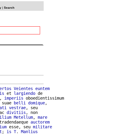
y
|
Search
ertos
Veientes
euntem
is
 et 
largiendo
 de

, 
imperiis
 oboedientissimum

 suae 
belli
domique
,

ati
vestrae
, seu

ac 
divitiis
, non

ilium
Metellum
, 
mare
tradendaeque 
auctorem
ium
 esse, seu 
militare
t
; 
is
T
. 
Manlius