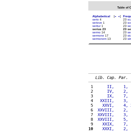
Table of 
Alphabetical
[
«
»
]
Freq
serio
4
23
sc
seriove
1
23
sc
seritur
1
23
se
serius 23
23 se
sermo
14
23
se
sermone
17
23
sic
sermonem
13
23
si
Lib. Cap. Par.
 1 
     II,    1, 
 2 
     IV,    2, 
 3 
     IX,    7, 
 4 
  XXIII,    3, 
 5 
   XXVI,    4, 
 6 
 XXVIII,    2, 
 7 
 XXVIII,    3, 
 8 
 XXVIII,    5, 
 9 
   XXIX,    7, 
10
   XXXI,    2, 