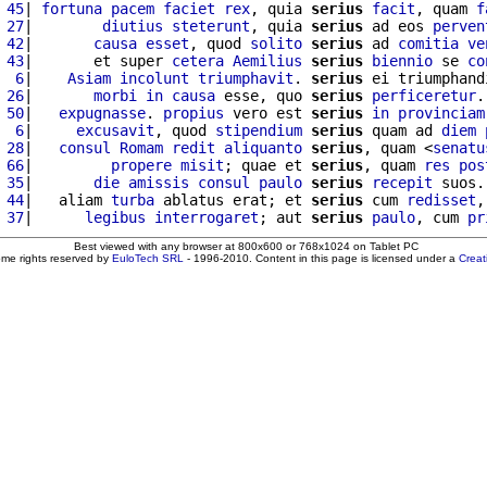
 45
| 
fortuna
pacem
faciet
rex
, quia 
serius
facit
, quam 
f
 27
|        
diutius
steterunt
, quia 
serius
 ad eos 
perven
 42
|       
causa
esset
, quod 
solito
serius
 ad 
comitia
ve
 43
|       et super 
cetera
Aemilius
serius
biennio
 se 
co
  6
|    
Asiam
incolunt
triumphavit
. 
serius
 ei triumphand
 26
|       
morbi
in
causa
 esse, quo 
serius
perficeretur
.
 50
|   
expugnasse
. 
propius
 vero est 
serius
in
provinciam
  6
|     
excusavit
, quod 
stipendium
serius
 quam ad 
diem
 28
|   
consul
Romam
redit
aliquanto
serius
, quam <
senatu
 66
|         
propere
misit
; quae et 
serius
, quam 
res
pos
 35
|       
die
amissis
consul
paulo
serius
recepit
 suos.
 44
|   aliam 
turba
 ablatus erat; et 
serius
 cum 
redisset
,
 37
|      
legibus
interrogaret
; aut 
serius
paulo
, cum 
pr
Best viewed with any browser at 800x600 or 768x1024 on Tablet PC
ome rights reserved by
EuloTech SRL
- 1996-2010. Content in this page is licensed under a
Crea