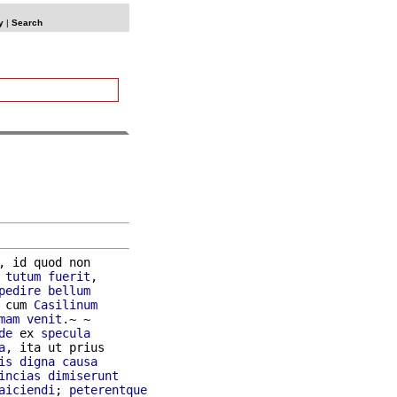
y
|
Search
, id quod non

 
tutum
fuerit
,

pedire
bellum
 cum 
Casilinum
mam
venit
.~ ~

de
 ex 
specula
a
, ita ut prius

is
digna
causa
incias
dimiserunt
aiciendi
; 
peterentque