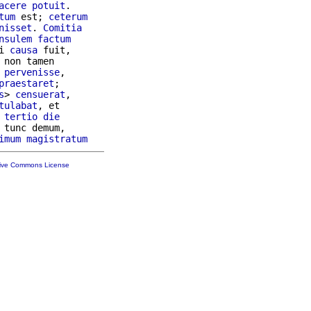
acere
potuit
.

tum
 est; 
ceterum
nisset
. 
Comitia
nsulem
factum
i 
causa
 fuit,

 non tamen

pervenisse
,

praestaret
;

s
> 
censuerat
tulabat
, et

 
tertio
die
 tunc demum,

imum
magistratum
tive Commons License