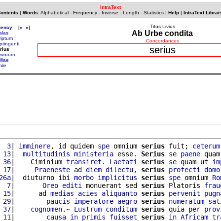
IntraText
Contents
|
Words
:
Alphabetical
-
Frequency
-
Inverse
-
Length
-
Statistics
|
Help
|
IntraText Librar
Titus Livius
uency
[
«
»
]
Ab Urbe condita
alas
riptum
Concordances
ptingenti
serius
rius
rvorum
iliae
mile
  3
| 
imminere
, id quidem 
spe
 omnium 
serius
 fuit; 
ceterum
 13
|  
multitudinis
ministeria
 esse. 
Serius
 se 
paene
 quam
 36
|    Ciminium 
transiret
. 
Laetati
serius
 se quam ut 
im
 17
|     
Praeneste
 ad 
diem
dilectu
, 
serius
profecti
domo
26a
|  diuturno ibi 
morbo
implicitus
serius
spe
 omnium 
Ro
  7
|       
Oreo
editi
 monuerant sed 
serius
 Platoris 
frau
 15
|      ad 
medias
acies
aliquanto
serius
pervenit
pugn
 29
|        
paucis
imperatore
aegro
serius
numeratum
sat
 37
|    
cognomen
.~ 
Lustrum
conditum
serius
 quia per 
prov
 11
|        
causa
in
primis
fuisset
serius
in
Africam
tr