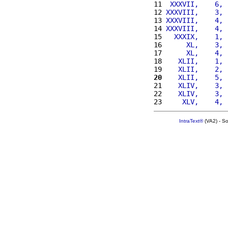
11 
 XXXVII,    6, 
12 
XXXVIII,    3, 
13 
XXXVIII,    4, 
14 
XXXVIII,    4, 
15 
  XXXIX,    1, 
16 
     XL,    3, 
17 
     XL,    4, 
18 
   XLII,    1, 
19 
   XLII,    2, 
20
   XLII,    5, 
21 
   XLIV,    3, 
22 
   XLIV,    3, 
23 
    XLV,    4, 
IntraText®
(VA2) - S