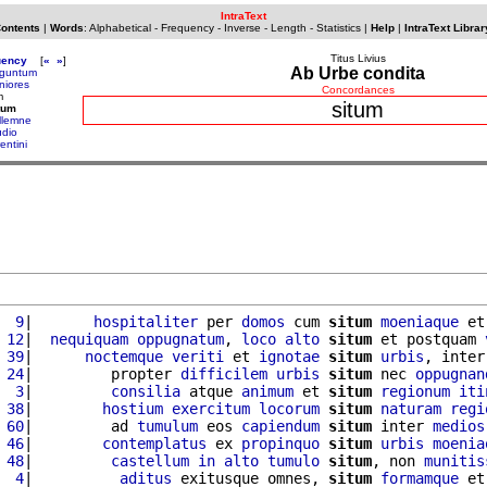
IntraText
Contents
|
Words
:
Alphabetical
-
Frequency
-
Inverse
-
Length
-
Statistics
|
Help
|
IntraText Librar
Titus Livius
uency
[
«
»
]
Ab Urbe condita
guntum
niores
Concordances
m
situm
tum
llemne
udio
rentini
  9
|       
hospitaliter
 per 
domos
 cum 
situm
moeniaque
 et
 12
|  
nequiquam
oppugnatum
, 
loco
alto
situm
 et postquam 
 39
|      
noctemque
veriti
 et 
ignotae
situm
urbis
, inter
 24
|         propter 
difficilem
urbis
situm
 nec 
oppugnan
  3
|         
consilia
 atque 
animum
 et 
situm
regionum
iti
 38
|        
hostium
exercitum
locorum
situm
naturam
regi
 60
|         ad 
tumulum
 eos 
capiendum
situm
 inter 
medios
 46
|        
contemplatus
 ex 
propinquo
situm
urbis
moenia
 48
|         
castellum
in
alto
tumulo
situm
, non 
munitis
  4
|          
aditus
 exitusque omnes, 
situm
formamque
 et