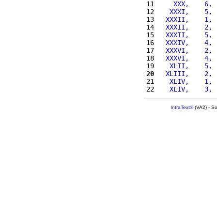
11 
    XXX,    6, 
12 
   XXXI,    5, 
13 
  XXXII,    1, 
14 
  XXXII,    2, 
15 
  XXXII,    5, 
16 
  XXXIV,    4, 
17 
  XXXVI,    2, 
18 
  XXXVI,    4, 
19 
   XLII,    5, 
20
  XLIII,    2, 
21 
   XLIV,    1, 
22 
   XLIV,    3, 
IntraText®
(VA2) - S