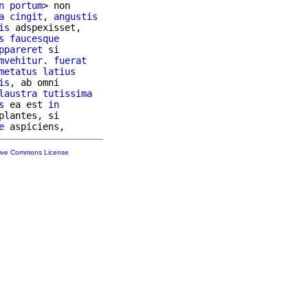
n
portum
> non

a
cingit
, 
angustis
is
 adspexisset,

s
faucesque
ppareret
 si

mvehitur
. 
fuerat
metatus
latius
is
, ab omni

laustra
tutissima
s
 ea est 
in
plantes, si

e
tive Commons License