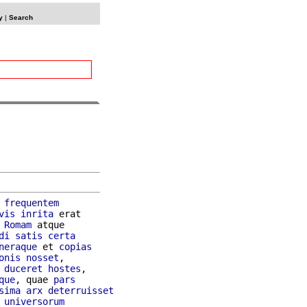
y
|
Search
 
frequentem
vis
inrita
 erat

 
Romam
 atque

di
satis
certa
neraque
 et 
copias
onis
nosset
,

duceret
hostes
,

que
, quae 
pars
sima
arx
deterruisset
 
universorum