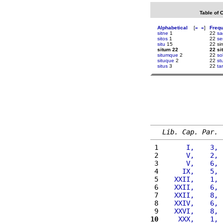
Table of 
Alphabetical
[
«
»
]
Freq
sitne
1
22
sa
sitos
1
22
se
situ
15
22 si
situm 22
22 si
situmque
2
22
so
situque
2
22
st
situs
3
22
ta
Lib. Cap. Par.
 1 
      I,    3, 
 2 
      V,    2, 
 3 
      V,    6, 
 4 
     IX,    5, 
 5 
   XXII,    1, 
 6 
   XXII,    6, 
 7 
   XXII,    8, 
 8 
   XXIV,    6, 
 9 
   XXVI,    8, 
10
    XXX,    1, 