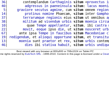
 36
|        contemplandum 
Carthaginis
situm
 <
provectus
i
 40
|         
adgressus
in
paeneinsula
situm
: 
lacus
moeni
  5
|     
graviore
secutus
agmine
, cum 
situm
 omnem 
region
 14
|         
protinus
nomine
 Phaecam, 
situm
 inter 
Gompho
 37
|        
terrarumque
regionis
 eius 
situm
 ut omnibus 
a
 38
|        
militum
 ad 
visendum
urbis
situm
moenia
circu
 10
|          quae 
Tempe
appellantur
, 
situm
. ibi 
castra
 22
|        
movit
, 
eoque
 ipso 
die
, ut 
situm
nosceret
urb
 67
|      ante ipsa 
Tempe
in
faucibus
situm
Macedoniae
c
 19
| 
redigendum
, et 
alioqui
opportune
situm
, et 
transitu
 13
|      
moenia
 sunt 
praetor
 et 
rex
, 
situm
urbis
 contem
 46
|         
dies
 ibi 
stativa
habuit
, 
situm
urbis
undiqu
Best viewed with any browser at 800x600 or 768x1024 on Tablet PC
ome rights reserved by
EuloTech SRL
- 1996-2010. Content in this page is licensed under a
Crea