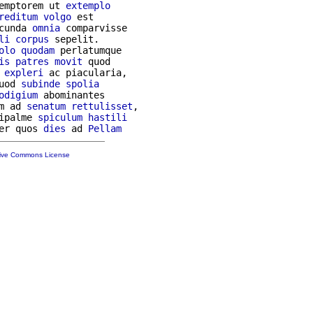
emptorem ut 
extemplo
reditum
volgo
 est

cunda 
omnia
 comparvisse

li
corpus
 sepelit.

olo
quodam
 perlatumque

is
patres
movit
 quod

 
expleri
 ac piacularia,

uod 
subinde
spolia
odigium
m ad 
senatum
rettulisset
,

ipalme 
spiculum
hastili
er quos 
dies
 ad 
Pellam
tive Commons License