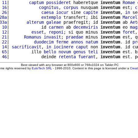
 11
|        
captum
possideret
 haberetque 
inventum
Romae
 
 16
|            
cognitus
, 
corpus
 nusquam 
inventum
 est; 
c
 26
|             
caesa
iocur
 sine 
capite
inventum
, 
in
 se
28a
|             
extemplo
 transfert; ibi 
inventum
Marcel
33a
|       
alterum
galeae
 praefregit; id 
inventum
 ab 
Aet
 10
|             id 
carmen
 ab 
decemviris
inventum
 eo 
mag
 12
|         
esset
, 
reponi
; si quo minus 
inventum
foret
,
 21
|      
Romanus
invasit
; 
praedae
 minus 
inventum
 est, q
 22
|          
duodecim
ferme
annos
natum
inventum
. id 
pr
 14
| 
sacrificavit
, 
in
iocinere
caput
 non 
inventum
. id cu
 65
|         illo 
bello
novum
genus
teli
inventum
 est. b
 46
|             deinde 
retenta
fuerant
, 
inventum
 est. p
Best viewed with any browser at 800x600 or 768x1024 on Tablet PC
ome rights reserved by
EuloTech SRL
- 1996-2010. Content in this page is licensed under a
Crea