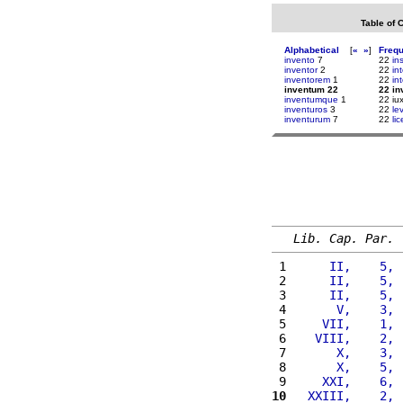
Table of 
Alphabetical
[
«
»
]
Freq
invento
7
22
in
inventor
2
22
in
inventorem
1
22
int
inventum 22
22 i
inventumque
1
22 iu
inventuros
3
22
le
inventurum
7
22
lic
Lib. Cap. Par.
 1 
     II,    5, 
 2 
     II,    5, 
 3 
     II,    5, 
 4 
      V,    3, 
 5 
    VII,    1, 
 6 
   VIII,    2, 
 7 
      X,    3, 
 8 
      X,    5, 
 9 
    XXI,    6, 
10
  XXIII,    2, 