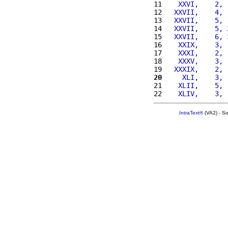
11 
   XXVI,    2, 
12 
  XXVII,    4, 
13 
  XXVII,    5, 
14 
  XXVII,    5, 
15 
  XXVII,    6, 
16 
   XXIX,    3, 
17 
   XXXI,    2, 
18 
   XXXV,    3, 
19 
  XXXIX,    2, 
20
    XLI,    3, 
21 
   XLII,    5, 
22 
   XLIV,    3, 
IntraText®
(VA2) - S