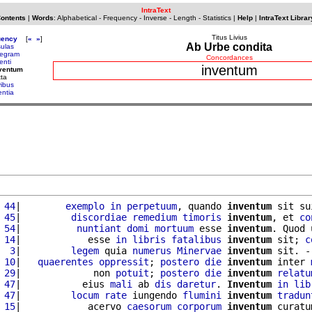
IntraText
Contents
|
Words
:
Alphabetical
-
Frequency
-
Inverse
-
Length
-
Statistics
|
Help
|
IntraText Librar
Titus Livius
uency
[
«
»
]
Ab Urbe condita
sulas
tegram
Concordances
enti
inventum
nventum
xta
vibus
entia
 44
|        
exemplo
in
perpetuum
, quando 
inventum
 sit su
 45
|         
discordiae
remedium
timoris
inventum
, et 
co
 54
|          
nuntiant
domi
mortuum
 esse 
inventum
. Quod 
 14
|            esse 
in
libris
fatalibus
inventum
 sit; 
c
  3
|         
legem
 quia 
numerus
Minervae
inventum
 sit. -
 10
|   
quaerentes
oppressit
; 
postero
die
inventum
 inter 
 29
|             non 
potuit
; 
postero
die
inventum
relatu
 47
|           eius 
mali
 ab 
dis
daretur
. 
Inventum
in
lib
 47
|         
locum
rate
 iungendo 
flumini
inventum
tradun
 15
|            acervo 
caesorum
corporum
inventum
 curatu