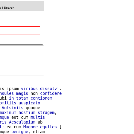
y
|
Search
is ipsam 
viribus
dissolvi
.

nsules
magis
 non 
confidere
ubi 
in
totam
contionem
omitiis
auspicato
 
Volsiniis
 quoque

maximum
hostium
stragem
,

mque
 est cum 
multis
ris
Aesculapium
 ab

t
; ea cum 
Magone
equites
mque 
benigne
, etiam
