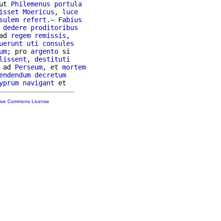
ut 
Philemenus
portula
isset
Moericus
, 
luce
sulem
refert
.~ 
Fabius
dedere
proditoribus
ad 
regem
remissis
,

uerunt
uti
consules
um
; pro 
argento
 si

lissent
, 
destituti
 ad 
Perseum
, et 
mortem
endendum
decretum
yprum
navigant
tive Commons License