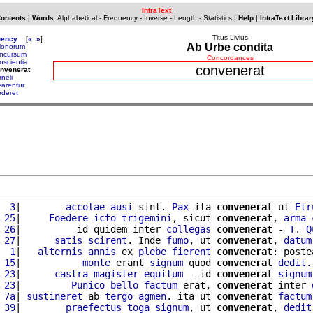
IntraText
Contents
|
Words
:
Alphabetical
-
Frequency
-
Inverse
-
Length
-
Statistics
|
Help
|
IntraText Librar
Titus Livius
uency
[
«
»
]
Ab Urbe condita
lonorum
ncursum
Concordances
nscientia
convenerat
nvenerat
rneli
earentur
ederet
  3
|        
accolae
ausi
 sint. 
Pax
 ita 
convenerat
 ut 
Etr
 25
|     
Foedere
icto
trigemini
, sicut 
convenerat
, 
arma
 26
|          id quidem inter 
collegas
convenerat
 - 
T
. 
Q
 27
|      
satis
scirent
. Inde 
fumo
, ut 
convenerat
, 
datum
  1
|   
alternis
annis
 ex 
plebe
fierent
convenerat
: poste
 15
|           
monte
 erant 
signum
 quod 
convenerat
dedit
.
 23
|      
castra
magister
equitum
 - id 
convenerat
signum
 23
|         
Punico
bello
factum
 erat, 
convenerat
 inter 
 7a
| 
sustineret
 ab 
tergo
agmen
. ita ut 
convenerat
factum
 39
|        
praefectus
toga
signum
, ut 
convenerat
, 
dedit