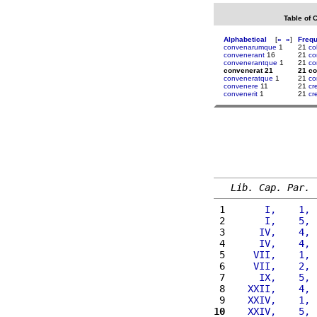
Table of 
Alphabetical
[
«
»
]
Freq
convenarumque
1
21
co
convenerant
16
21
co
convenerantque
1
21
co
convenerat 21
21 co
conveneratque
1
21
co
convenere
11
21
cr
convenerit
1
21
cr
Lib. Cap. Par.
 1 
      I,    1, 
 2 
      I,    5, 
 3 
     IV,    4, 
 4 
     IV,    4, 
 5 
    VII,    1, 
 6 
    VII,    2, 
 7 
     IX,    5, 
 8 
   XXII,    4, 
 9 
   XXIV,    1, 
10
   XXIV,    5, 