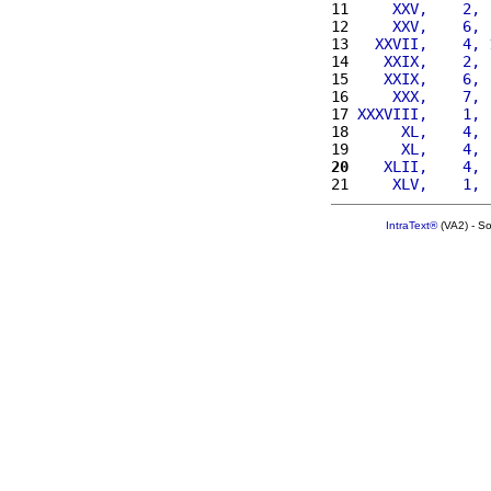
11 
    XXV,    2, 
12 
    XXV,    6, 
13 
  XXVII,    4, 
14 
   XXIX,    2, 
15 
   XXIX,    6, 
16 
    XXX,    7, 
17 
XXXVIII,    1, 
18 
     XL,    4, 
19 
     XL,    4, 
20
   XLII,    4, 
21 
    XLV,    1, 
IntraText®
(VA2) - S