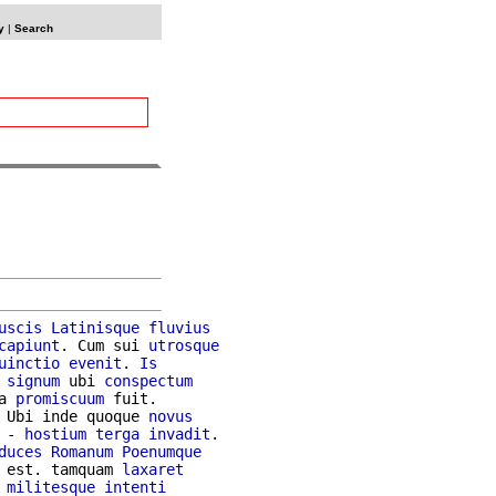
y
|
Search
uscis
Latinisque
fluvius
capiunt
. Cum sui 
utrosque
uinctio
evenit
. 
Is
signum
 ubi 
conspectum
a 
promiscuum
 fuit.

 Ubi inde quoque 
novus
 - 
hostium
terga
invadit
.

duces
Romanum
Poenumque
 est. tamquam 
laxaret
militesque
intenti