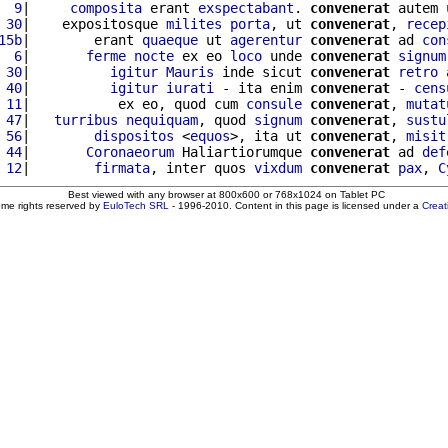
  9
|     
composita
 erant 
exspectabant
. 
convenerat
 autem 
 30
|    expositosque 
milites
porta
, ut 
convenerat
, 
recep
15b
|        erant 
quaeque
 ut 
agerentur
convenerat
 ad 
con
  6
|       
ferme
nocte
 ex eo 
loco
 unde 
convenerat
signum
 30
|          
igitur
Mauris
 inde sicut 
convenerat
retro
 
 40
|          
igitur
iurati
 - ita enim 
convenerat
 - 
cens
 11
|           ex eo, quod cum 
consule
convenerat
, 
mutat
 47
|   
turribus
nequiquam
, quod 
signum
convenerat
, 
sustu
 56
|        
dispositos
 <
equos
>, ita ut 
convenerat
, 
misit
 44
|       
Coronaeorum
 Haliartiorumque 
convenerat
 ad 
def
 12
|        
firmata
, inter quos 
vixdum
convenerat
pax
, 
C
Best viewed with any browser at 800x600 or 768x1024 on Tablet PC
ome rights reserved by
EuloTech SRL
- 1996-2010. Content in this page is licensed under a
Crea