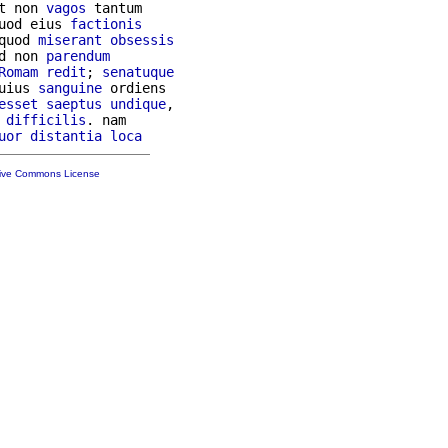
t non 
vagos
 tantum

uod eius 
factionis
quod 
miserant
obsessis
d non 
parendum
Romam
redit
; 
senatuque
uius 
sanguine
 ordiens

esset
saeptus
undique
,

difficilis
. nam

uor
distantia
loca
tive Commons License