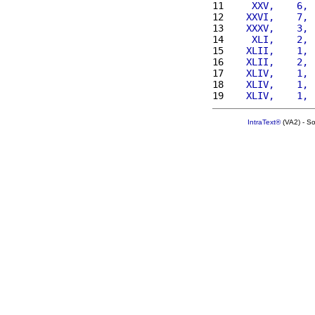
11 
    XXV,    6, 
12 
   XXVI,    7, 
13 
   XXXV,    3, 
14 
    XLI,    2, 
15 
   XLII,    1, 
16 
   XLII,    2, 
17 
   XLIV,    1, 
18 
   XLIV,    1, 
19 
   XLIV,    1, 
IntraText®
(VA2) - S