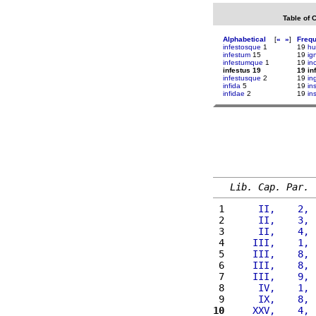
Table of 
Alphabetical
[
«
»
]
Freq
infestosque
1
19
hu
infestum
15
19
ig
infestumque
1
19
in
infestus 19
19 in
infestusque
2
19
in
infida
5
19
in
infidae
2
19
in
Lib. Cap. Par.
 1 
     II,    2, 
 2 
     II,    3, 
 3 
     II,    4, 
 4 
    III,    1, 
 5 
    III,    8, 
 6 
    III,    8, 
 7 
    III,    9, 
 8 
     IV,    1, 
 9 
     IX,    8, 
10
    XXV,    4, 