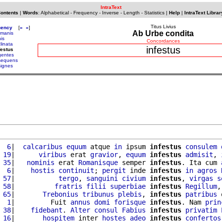
IntraText
Contents
|
Words
:
Alphabetical
-
Frequency
-
Inverse
-
Length
-
Statistics
|
Help
|
IntraText Librar
Titus Livius
uency
[
«
»
]
Ab Urbe condita
manis
nis
Concordances
clinata
infestus
festus
gentes
sequens
signes
  6
|  
calcaribus
equum
 atque 
in
 ipsum 
infestus
consulem
 19
|      
viribus
 erat 
gravior
, 
equum
infestus
admisit
, 
 35
|   
nominis
 erat 
Romanisque
 semper 
infestus
. Ita cum 
  6
|    
hostis
continuit
; 
pergit
 inde 
infestus
in
agros
 57
|           
tergo
, 
sanguini
civium
infestus
, 
virgas
s
 58
|          
fratris
filii
superbiae
infestus
Regillum
,
 65
|       
Trebonius
tribunus
plebis
, 
infestus
patribus
 
  1
|         Fuit 
annus
domi
forisque
infestus
. Nam 
prin
 38
|    
fidebant
. 
Alter
consul
Fabius
infestus
privatim
 16
|       
hospitem
 inter 
hostes
adeo
infestus
confertos