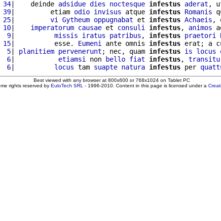
 34
|    deinde 
adsidue
dies
noctesque
infestus
aderat
, u
 39
|         etiam 
odio
invisus
 atque 
infestus
Romanis
 q
 25
|         
vi
Gytheum
oppugnabat
 et 
infestus
Achaeis
, 
 10
|    
imperatorum
causae
 et 
consuli
infestus
, 
animos
 a
  9
|          
missis
iratus
patribus
, 
infestus
praetori
 15
|          esse. 
Eumeni
 ante omnis 
infestus
 erat; a c
  5
| 
planitiem
pervenerunt
; nec, quam 
infestus
is
locus
  6
|           
etiamsi
 non 
bello
fiat
infestus
, 
transitu
  6
|          
locus
 tam 
suapte
natura
infestus
 per 
quatt
Best viewed with any browser at 800x600 or 768x1024 on Tablet PC
ome rights reserved by
EuloTech SRL
- 1996-2010. Content in this page is licensed under a
Crea