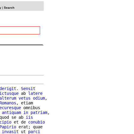
y
|
Search
derigit
. 
Sensit
ictusque
 ab 
latere
alterum
vetus
odium
,

Romanos
, etiam

ecuresque
 omnibus

 
antiquam
in
patriam
,

quod se ab 
iis
cipio
 et de 
conubio
Papirio
invasit
 ut 
parci