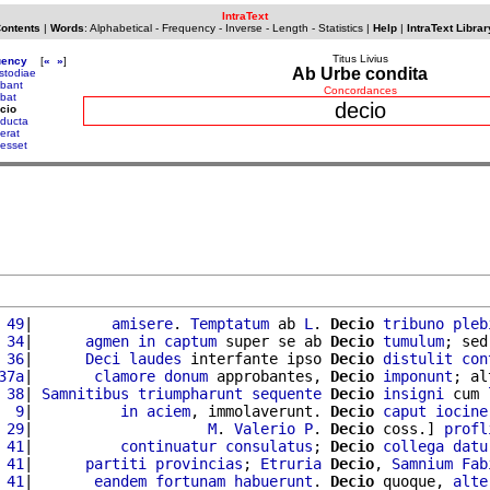
IntraText
Contents
|
Words
:
Alphabetical
-
Frequency
-
Inverse
-
Length
-
Statistics
|
Help
|
IntraText Librar
Titus Livius
uency
[
«
»
]
Ab Urbe condita
stodiae
bant
Concordances
bat
decio
cio
ducta
erat
esset
 49
|         
amisere
. 
Temptatum
 ab 
L
. 
Decio
tribuno
pleb
 34
|      
agmen
in
captum
 super se ab 
Decio
tumulum
; sed
 36
|      
Deci
laudes
 interfante ipso 
Decio
distulit
con
37a
|       
clamore
donum
 approbantes, 
Decio
imponunt
; al
 38
| 
Samnitibus
triumpharunt
sequente
Decio
insigni
 cum 
  9
|          
in
aciem
, immolaverunt. 
Decio
caput
iocine
 29
|                    
M
. 
Valerio
P
. 
Decio
 coss.] 
profl
 41
|          
continuatur
consulatus
; 
Decio
collega
datu
 41
|      
partiti
provincias
; 
Etruria
Decio
, 
Samnium
Fab
 41
|       
eandem
fortunam
habuerunt
. 
Decio
 quoque, 
alte