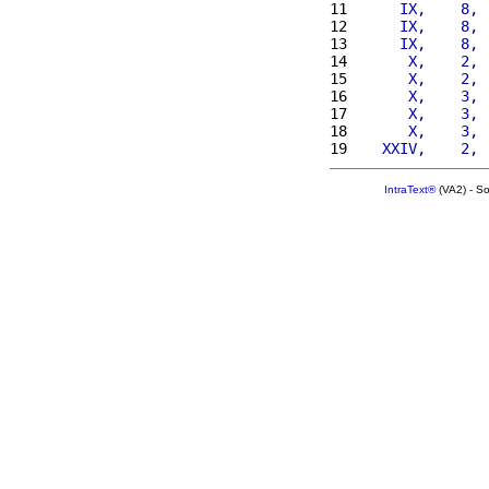
11 
     IX,    8, 
12 
     IX,    8, 
13 
     IX,    8, 
14 
      X,    2, 
15 
      X,    2, 
16 
      X,    3, 
17 
      X,    3, 
18 
      X,    3, 
19 
   XXIV,    2, 
IntraText®
(VA2) - S