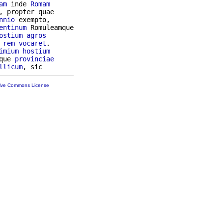
am
 inde 
Romam
, propter quae

nnio
 exempto,

entinum
 Romuleamque

ostium
agros
rem
vocaret
.

imium
hostium
que 
provinciae
llicum
tive Commons License