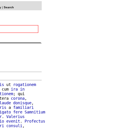
y
|
Search
is
 ut 
rogationem
 cum 
ira
in
tionem
; qui

tera 
corona
,

laude
donisque
,

ris
 a 
familiari
igato
fere
Samnitium
r
. 
Valerius
io
evenit
. 
Profectus
ri
consuli
,
