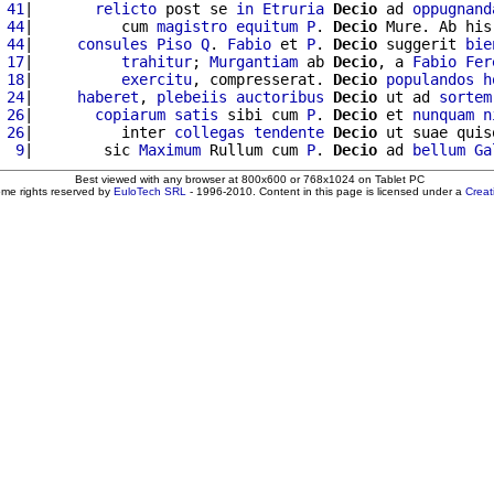
 41
|       
relicto
 post se 
in
Etruria
Decio
 ad 
oppugnand
 44
|          cum 
magistro
equitum
P
. 
Decio
 Mure. Ab his
 44
|     
consules
Piso
Q
. 
Fabio
 et 
P
. 
Decio
 suggerit 
bie
 17
|          
trahitur
; 
Murgantiam
 ab 
Decio
, a 
Fabio
Fer
 18
|          
exercitu
, compresserat. 
Decio
populandos
h
 24
|     
haberet
, 
plebeiis
auctoribus
Decio
 ut ad 
sortem
 26
|       
copiarum
satis
 sibi cum 
P
. 
Decio
 et 
nunquam
n
 26
|          inter 
collegas
tendente
Decio
 ut suae quis
  9
|        sic 
Maximum
 Rullum cum 
P
. 
Decio
 ad 
bellum
Ga
Best viewed with any browser at 800x600 or 768x1024 on Tablet PC
ome rights reserved by
EuloTech SRL
- 1996-2010. Content in this page is licensed under a
Crea