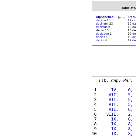
Table of 
Alphabetical
[
«
»
]
Freq
decimo
16
19
cu
decimum
23
19
da
decimus
5
19
da
decio 19
19 de
decioque
1
19
de
decios
1
19
de
decipi
4
19
de
Lib. Cap. Par.
 1 
     IV,    6, 
 2 
    VII,    5, 
 3 
    VII,    5, 
 4 
    VII,    5, 
 5 
    VII,    6, 
 6 
   VIII,    2, 
 7 
     IX,    6, 
 8 
     IX,    8, 
 9 
     IX,    8, 
10
     IX,    8, 