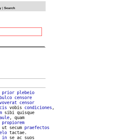
y
|
Search
prior
plebeio
bulco
censore
voverat
censor
cis
 vobis 
condiciones
,

m
 sibi quisque

aule
, quam

propiorem
 ut secum 
praefectos
elo
in
 se ac suos
