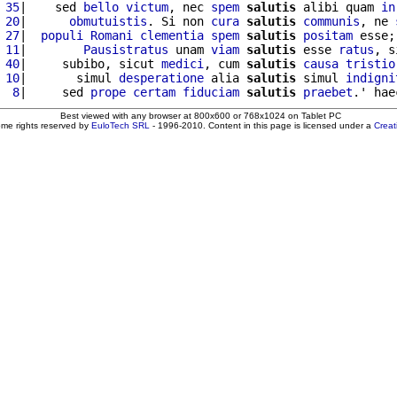
 35
|    sed 
bello
victum
, nec 
spem
salutis
 alibi quam 
in
 20
|      
obmutuistis
. Si non 
cura
salutis
communis
, ne 
 27
|  
populi
Romani
clementia
spem
salutis
positam
 esse;
 11
|        
Pausistratus
 unam 
viam
salutis
 esse 
ratus
, s
 40
|     subibo, sicut 
medici
, cum 
salutis
causa
tristio
 10
|       simul 
desperatione
 alia 
salutis
 simul 
indigni
  8
|     sed 
prope
certam
fiduciam
salutis
praebet
.' hae
Best viewed with any browser at 800x600 or 768x1024 on Tablet PC
ome rights reserved by
EuloTech SRL
- 1996-2010. Content in this page is licensed under a
Crea