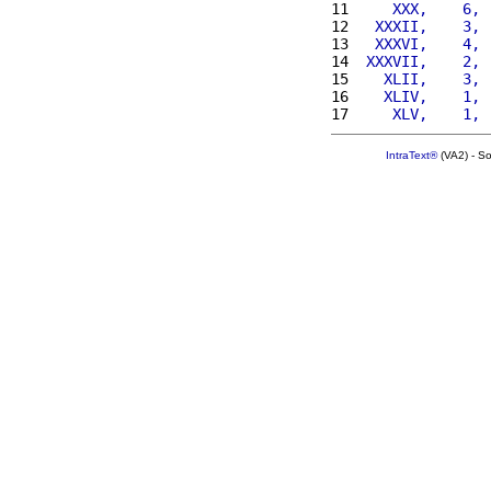
11 
    XXX,    6, 
12 
  XXXII,    3, 
13 
  XXXVI,    4, 
14 
 XXXVII,    2, 
15 
   XLII,    3, 
16 
   XLIV,    1, 
17 
    XLV,    1, 
IntraText®
(VA2) - S