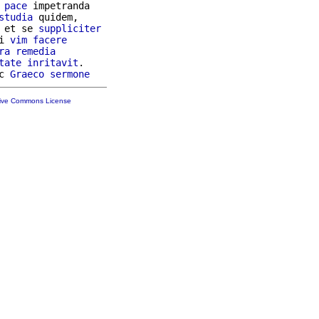
pace
 impetranda

studia
 quidem,

 et se 
suppliciter
i 
vim
facere
ra
remedia
tate
inritavit
.

c 
Graeco
sermone
tive Commons License