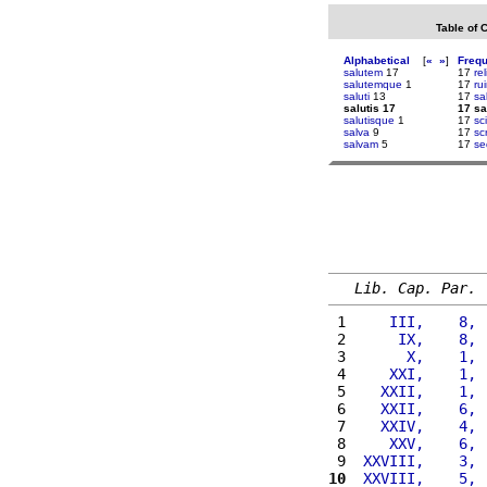
Table of 
Alphabetical
[
«
»
]
Freq
salutem
17
17
rel
salutemque
1
17
ru
saluti
13
17
sa
salutis 17
17 sa
salutisque
1
17
sc
salva
9
17
scr
salvam
5
17
se
Lib. Cap. Par.
 1 
    III,    8, 
 2 
     IX,    8, 
 3 
      X,    1, 
 4 
    XXI,    1, 
 5 
   XXII,    1, 
 6 
   XXII,    6, 
 7 
   XXIV,    4, 
 8 
    XXV,    6, 
 9 
 XXVIII,    3, 
10
 XXVIII,    5, 