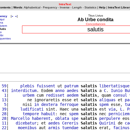
IntraText
Contents
|
Words
:
Alphabetical
-
Frequency
-
Inverse
-
Length
-
Statistics
|
Help
|
IntraText Librar
Titus Livius
uency
[
«
»
]
Ab Urbe condita
iqui
ina
Concordances
lutem
salutis
lutis
io
ibi
quentes
 59
|     
plebis
fuissent
 ut 
patrum
salutis
libertatisque
 43
| 
interdictum
. Eodem 
anno
aedes
Salutis
 a 
C
. 
Iunio
Bu
  1
|      
urbem
 cum 
redisset
aedem
Salutis
, quam 
consul
 13
|        ne ignoraretis esse et 
salutis
aliquas
 et 
pa
  5
|      nisi 
in
dextera
ferroque
salutis
spem
 esse, 
tu
 39
|     
ludificati
 sint. Haec una 
salutis
 est 
via
, 
L
. 
P
 28
|      
tempore
habuit
: nec 
spem
salutis
 nec 
perniciem
 28
| 
Marcello
haberent
, 
oblata
spe
salutis
perpulere
 eos
 11
|   
dicebatur
; et 
aedes
Cereris
Salutis
Quirini
 de 
ca
 22
|    
moenibus
 aut 
armis
tuendae
salutis
 erat, 
facinus