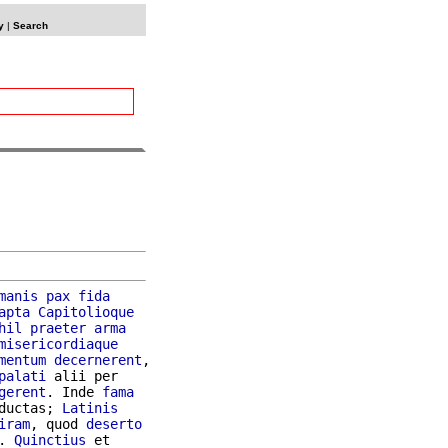
y
|
Search
manis
pax
fida
apta
Capitolioque
hil
praeter
arma
misericordiaque
mentum
decernerent
,

palati
 alii per

gerent
. Inde 
fama
ductas; 
Latinis
iram
, quod 
deserto
. 
Quinctius
 et
