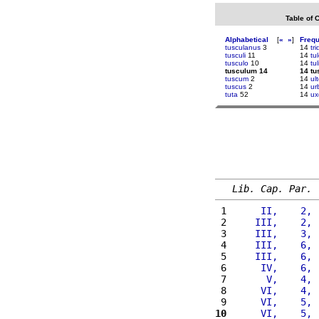
Table of 
Alphabetical
[
«
»
]
Freq
tusculanus
3
14
tr
tusculi
11
14
tu
tusculo
10
14
tu
tusculum 14
14 t
tuscum
2
14
ul
tuscus
2
14
ur
tuta
52
14
ux
Lib. Cap. Par.
 1 
     II,    2, 
 2 
    III,    2, 
 3 
    III,    3, 
 4 
    III,    6, 
 5 
    III,    6, 
 6 
     IV,    6, 
 7 
      V,    4, 
 8 
     VI,    4, 
 9 
     VI,    5, 
10
     VI,    5, 