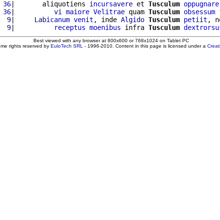
 36
|       aliquotiens 
incursavere
 et 
Tusculum
oppugnare
 36
|          
vi
maiore
Velitrae
 quam 
Tusculum
obsessum
  9
|     
Labicanum
venit
, inde 
Algido
Tusculum
petiit
, n
  9
|          
receptus
moenibus
 infra 
Tusculum
dextrorsu
Best viewed with any browser at 800x600 or 768x1024 on Tablet PC
ome rights reserved by
EuloTech SRL
- 1996-2010. Content in this page is licensed under a
Crea