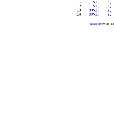
11 
     VI,    5, 
12 
     VI,    5, 
13 
   XXVI,    2, 
14 
   XXVI,    2, 
IntraText®
(VA2) - S