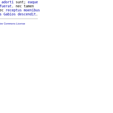
adorti
 sunt; 
eaque
fuerat
. nec tamen

ec 
receptus
moenibus
s
Gabios
descendit
tive Commons License