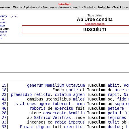
IntraText
Contents
|
Words
:
Alphabetical
-
Frequency
-
Inverse
-
Length
-
Statistics
|
Help
|
IntraText Librar
Titus Livius
uency
[
«
»
]
Ab Urbe condita
iduo
lerat
Concordances
lisse
tusculum
usculum
teriore
banis
or
 15
|        
generum
Mamilium
Octavium
Tusculum
abiit
. 
Ro
 18
|                   Eadem 
nocte
 et 
Tusculum
 de 
arce
c
 23
| 
praesidio
relicto
, 
citatum
agmen
Tusculum
rapit
. 
Ni
 42
|        omnibus utensilibus 
miles
Tusculum
 se, 
fide
 42
|   
stationes
agere
iuberent
, 
arma
Tusculum
 ad 
supple
 46
|         
roboris
 de 
exercitu
 fuit 
Tusculum
petiere
: 
 28
|         atque 
obsecrante
Aemilio
Tusculum
palati
fu
 27
|        ab 
Satrico
Velitras
, inde 
Tusculum
legiones
 
 33
|        incensos ea 
rabie
impetus
Tusculum
tulit
 ob 
 33
|     
Romani
dignum
 fuit 
exercitus
Tusculum
ductus
; 
L