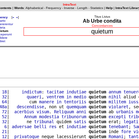
IntraText
Contents
|
Words
:
Alphabetical
-
Frequency
-
Inverse
-
Length
-
Statistics
|
Help
|
IntraText Librar
Titus Livius
uency
[
«
»
]
Ab Urbe condita
arto
ererentur
Concordances
ieta
quietum
ietum
ceperunt
ddere
diret
 18
|     
indictum
: 
tacitae
indutiae
quietum
annum
tenuer
 32
|       
quaeri
, 
ventrem
in
medio
quietum
nihil
 aliud 
 64
|        cum 
manere
in
tentoriis
quietum
militem
iuss
48a
|   
descendisse
, non ut 
quemquam
quietum
violaret
, se
 72
|  
acerbius
visum
. 
Reliquum
anni
quietum
 ab 
urbanis
m
 52
|      
Annum
modestia
tribunorum
quietum
excepti
trib
 32
|       ne 
tribunal
 quidem 
satis
quietum
 erat; 
legati
  6
| 
adversae
belli
res
 et 
indutiae
quietum
tenebant
; 
Sa
 21
|                                
Quietum
 inde 
fore
vi
 12
|  
privatoque
 neque lacessierunt 
quietum
Romani
; 
tant