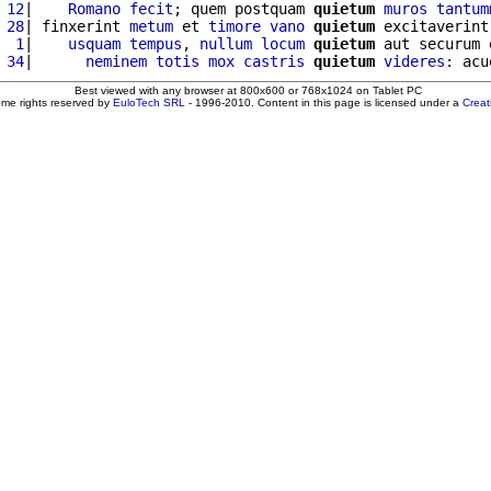
 12
|    
Romano
fecit
; quem postquam 
quietum
muros
tantum
 28
| finxerint 
metum
 et 
timore
vano
quietum
 excitaverint
  1
|    
usquam
tempus
, 
nullum
locum
quietum
 aut securum 
 34
|      
neminem
totis
mox
castris
quietum
videres
: acu
Best viewed with any browser at 800x600 or 768x1024 on Tablet PC
ome rights reserved by
EuloTech SRL
- 1996-2010. Content in this page is licensed under a
Crea