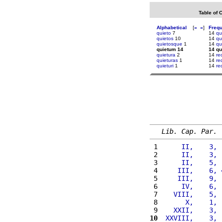
Table of 
Alphabetical
[
«
»
]
Freq
quieto
7
14
qu
quietos
10
14
qu
quietosque
1
14
qu
quietum 14
14 qu
quietura
2
14
re
quieturas
1
14
re
quieturi
1
14
re
Lib. Cap. Par.
 1 
     II,    3, 
 2 
     II,    3, 
 3 
     II,    5, 
 4 
    III,    6, 
 5 
    III,    9, 
 6 
     IV,    6, 
 7 
   VIII,    5, 
 8 
      X,    1, 
 9 
   XXII,    3, 
10
 XXVIII,    3, 