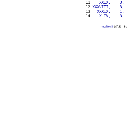
11 
   XXIX,    3, 
12 
XXXVIII,    3, 
13 
  XXXIX,    1, 
14 
   XLIV,    3, 
IntraText®
(VA2) - S