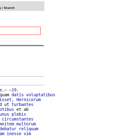
y
|
Search
e
.~ ~
19
.

quam 
datis
voluptatibus
isset
, 
Hernicorum
d ut 
turbantes
otibus
 et ab

unus
plebis
circumstantes
mnitem
multorum
debatur
reliquum
am
inesse
vim