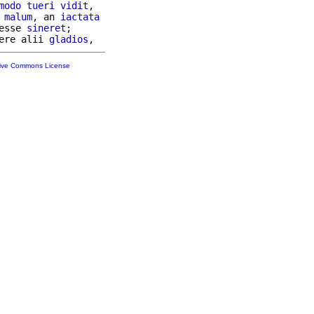
modo
tueri
vidit
,

 
malum
, an 
iactata
esse 
sineret
;

ere alii 
gladios
tive Commons License